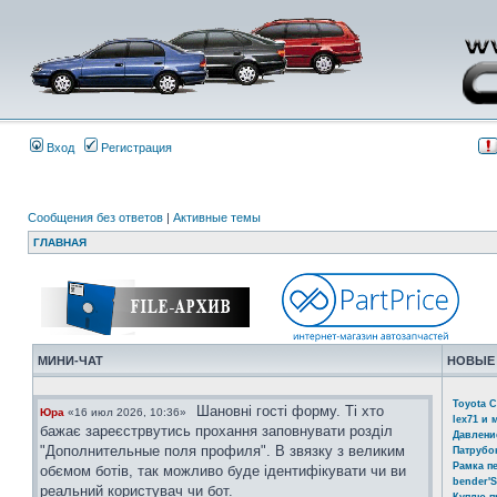
Вход
Регистрация
Сообщения без ответов
|
Активные темы
ГЛАВНАЯ
МИНИ-ЧАТ
НОВЫЕ
Toyota C
Шановні гості форму. Ті хто
Юра
«16 июл 2026, 10:36»
lex71 и 
бажає зареєстрвутись прохання заповнувати розділ
Давлени
"Дополнительные поля профиля". В звязку з великим
Патрубо
Рамка п
обємом ботів, так можливо буде ідентифікувати чи ви
bender'S
реальний користувач чи бот.