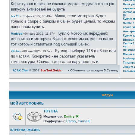
Куплю п
Користувачі в яких не вказана марка і модел авто та рік
Лица уч
випуску активовані не будуть
карина =
icestas 
Миша, если моторчик будет
)))
lex71
«05 фев 2025, 00:49»
Куплю м
только в сборе с бачком и бачек будет целый, то можем
Линзы +
напополам купить.
плохо з
мои кра
Куплю моторчик переднеих
Medved
«04 фев 2025, 11:47»
Куплю д
дворников и моторчик бачка стеклоомывателя на вагон-
Вінниця 
тот который ставиться под большой бачек.
Carina 1
км
Куплю приборку Т18 в сборе или
Не заво
ZZ-Top
«08 янв 2025, 19:57»
Масло в
по частям. Конкретно - не работает указатель
bradyaga
температуры. Сначала дергался пару недель и
Типа пр
реагировал на постукивание Сейчас умер окончательно
Защита 
AJAX Chat
© 2007
StarTrekGuide
• Обновляется каждые
5
Секунд
Сальник
Ахринеть конечно, красавцы!
icestas
«24 май 2024, 22:19»
Шановні гості форму. Ті хто
Юра
«03 май 2024, 11:39»
бажає зареєстрвутись прохання заповнувати розділ
"Дополнительные поля профиля". В звязку з великим
Форум
обємом ботів, так можливо буде ідентифікувати чи ви
реальний користувач чи бот.
МОЙ АВТОМОБИЛЬ
Користувачі в яких не вказана марка і модел авто та рік
TOYOTA
випуску активовані не будуть.
Модератор:
Dmitry_R
https://invite.viber.com/?
Юра
«08 апр 2024, 21:08»
Подфорумы:
Camry
,
Carina E
g2=AQAtPOOoAP ... zA&lang=ru
КЛУБНАЯ ЖИЗНЬ
велкам)))
Юра
«08 апр 2024, 21:06»