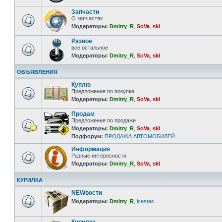
Запчасти
О запчастях
Модераторы:
Dmitry_R
,
SoVa
,
skl
Разное
все остальное
Модераторы:
Dmitry_R
,
SoVa
,
skl
ОБЪЯВЛЕНИЯ
Куплю
Предложения по покупке
Модераторы:
Dmitry_R
,
SoVa
,
skl
Продам
Предложения по продаже
Модераторы:
Dmitry_R
,
SoVa
,
skl
Подфорум:
ПРОДАЖА АВТОМОБИЛЕЙ
Информация
Разные интересности
Модераторы:
Dmitry_R
,
SoVa
,
skl
КУРИЛКА
NEWвости
Модераторы:
Dmitry_R
,
icestas