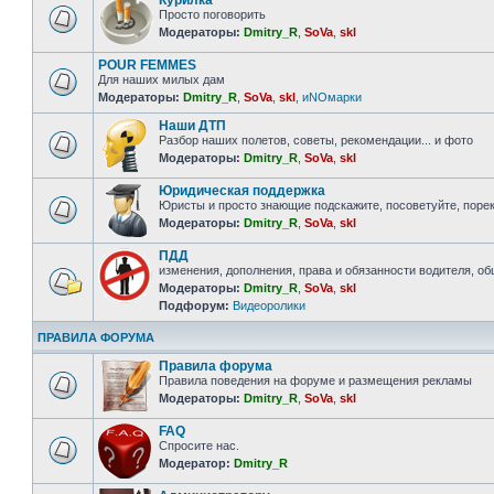
Курилка
Просто поговорить
Модераторы:
Dmitry_R
,
SoVa
,
skl
POUR FEMMES
Для наших милых дам
Модераторы:
Dmitry_R
,
SoVa
,
skl
,
иNOмарки
Наши ДТП
Разбор наших полетов, советы, рекомендации... и фото
Модераторы:
Dmitry_R
,
SoVa
,
skl
Юридическая поддержка
Юристы и просто знающие подскажите, посоветуйте, порек
Модераторы:
Dmitry_R
,
SoVa
,
skl
ПДД
изменения, дополнения, права и обязанности водителя, о
Модераторы:
Dmitry_R
,
SoVa
,
skl
Подфорум:
Видеоролики
ПРАВИЛА ФОРУМА
Правила форума
Правила поведения на форуме и размещения рекламы
Модераторы:
Dmitry_R
,
SoVa
,
skl
FAQ
Спросите нас.
Модератор:
Dmitry_R