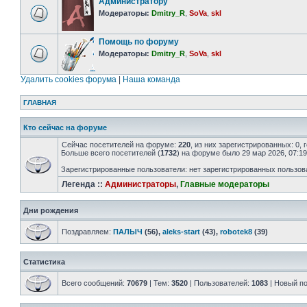
Администратору
Модераторы:
Dmitry_R
,
SoVa
,
skl
Помощь по форуму
Модераторы:
Dmitry_R
,
SoVa
,
skl
Удалить cookies форума
|
Наша команда
ГЛАВНАЯ
Кто сейчас на форуме
Сейчас посетителей на форуме:
220
, из них зарегистрированных: 0,
Больше всего посетителей (
1732
) на форуме было 29 мар 2026, 07:19
Зарегистрированные пользователи: нет зарегистрированных пользов
Легенда ::
Администраторы
,
Главные модераторы
Дни рождения
Поздравляем:
ПАЛЫЧ
(56),
aleks-start
(43),
robotek8
(39)
Статистика
Всего сообщений:
70679
| Тем:
3520
| Пользователей:
1083
| Новый п