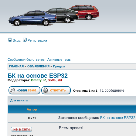
Вход
Регистрация
Сообщения без ответов
|
Активные темы
ГЛАВНАЯ
»
ОБЪЯВЛЕНИЯ
»
Продам
БК на основе ESP32
Модераторы:
Dmitry_R
,
SoVa
,
skl
[ 1 сообщение ]
Страница
1
из
1
Для печати
Автор
Заголовок сообщения:
БК на основе ESP32
lex71
Всем привет!
Профессионал