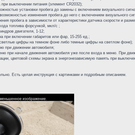
 при выключении питания (элемент CR2032);
ожностью установки пробега до замены с включением визуального сигна
 возможностью изменения пробега до него с включением визуального сиг
ния пробега в зависимости от характеристики датчика скорости и разме
хода топлива форсункой, мкл/с ;
индров двигателя, 1-12;
а при включении габаритов или фар, 15-255 ед.;
 (светлые цифры на темном фоне либо темные цифры на светлом фоне);
еню при движении автомобиля;
меню при начале движения автомобиля уже после входа в меню. При дви
ации, цветовой схемы экрана в энергонезависимую память при выключен
льно. Есть целая инструкция с картинками и подробным описанием.
 уменьшенное изображение.