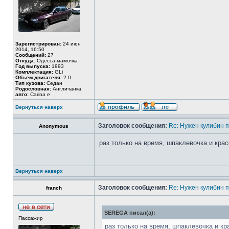
Зарегистрирован:
24 июн
2014, 16:50
Сообщений:
27
Откуда:
Одесса-мамочка
Год выпуска:
1993
Комплектация:
GLi
Объем двигателя:
2.0
Тип кузова:
Седан
Родословная:
Англичанка
авто:
Carina e
Вернуться наверх
Заголовок сообщения:
Re: Нужен кулибин п
Anonymous
раз только на время, шпаклевочка и кра
Вернуться наверх
Заголовок сообщения:
Re: Нужен кулибин п
franch
SEREGA писал(а):
Пассажир
раз только на время, шпаклевочка и кр