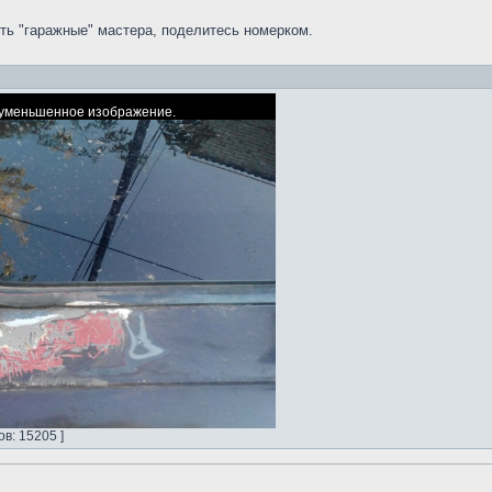
сть "гаражные" мастера, поделитесь номерком.
ь уменьшенное изображение.
в: 15205 ]