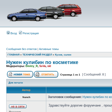
Вход
Регистрация
Сообщения без ответов
|
Активные темы
ГЛАВНАЯ
»
ТЕХНИЧЕСКИЙ РАЗДЕЛ
»
Кузов, салон
Нужен кулибин по косметике
Модераторы:
Dmitry_R
,
SoVa
,
skl
[ Сообщений: 8 ]
Страница
1
из
1
Для печати
Автор
Заголовок сообщения:
Нужен кулибин по к
franch
Здравствуйте дорогие форумчане , прош
Пассажир