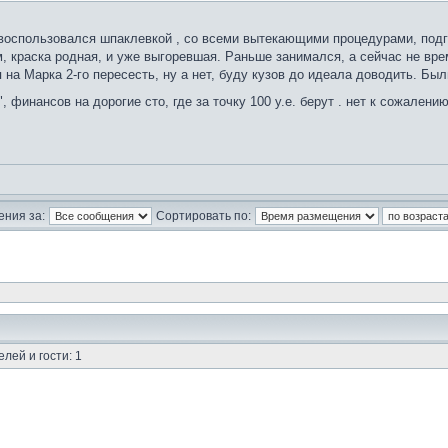
воспользовался шпаклевкой , со всеми вытекающими процедурами, подгото
, краска родная, и уже выгоревшая. Раньше занимался, а сейчас не време
я на Марка 2-го пересесть, ну а нет, буду кузов до идеала доводить. Б
, финансов на дорогие сто, где за точку 100 у.е. берут . нет к сожалени
ния за:
Сортировать по:
лей и гости: 1