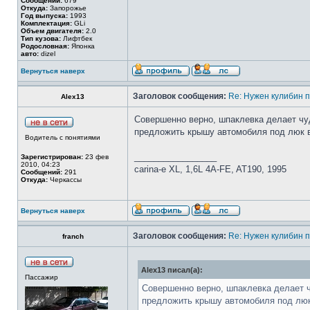
Сообщений:
679
Откуда:
Запорожье
Год выпуска:
1993
Комплектация:
GLi
Объем двигателя:
2.0
Тип кузова:
Лифтбек
Родословная:
Японка
авто:
dizel
Вернуться наверх
Заголовок сообщения:
Re: Нужен кулибин п
Alex13
Совершенно верно, шпаклевка делает чуд
предложить крышу автомобиля под люк в о
Водитель с понятиями
_________________
Зарегистрирован:
23 фев
2010, 04:23
carina-e XL, 1,6L 4A-FE, AT190, 1995
Сообщений:
291
Откуда:
Черкассы
Вернуться наверх
Заголовок сообщения:
Re: Нужен кулибин п
franch
Alex13 писал(а):
Пассажир
Совершенно верно, шпаклевка делает ч
предложить крышу автомобиля под люк в