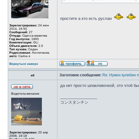
простите а кто есть руслан
Зарегистрирован:
24 июн
2014, 16:50
Сообщений:
27
Откуда:
Одесса-мамочка
Год выпуска:
1993
Комплектация:
GLi
Объем двигателя:
2.0
Тип кузова:
Седан
Родословная:
Англичанка
авто:
Carina e
Вернуться наверх
Заголовок сообщения:
Re: Нужен кулибин п
atl
да нет просто шпаклевочкой, это чтоб б
Водитель-механик
_________________
コンスタンチン
Зарегистрирован:
20 апр
2008, 19:18