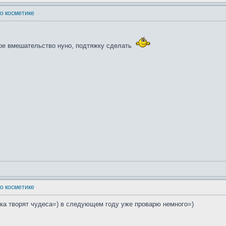
о косметике
кое вмешательство нуно, подтяжку сделать
о косметике
ска творят чудеса=) в следующем году уже проварю немного=)