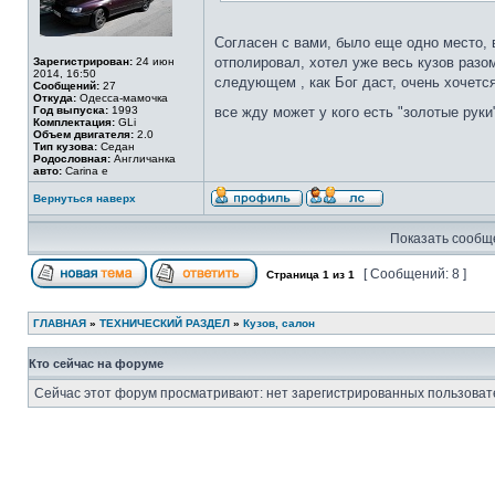
Согласен с вами, было еще одно место, 
отполировал, хотел уже весь кузов разом
Зарегистрирован:
24 июн
2014, 16:50
следующем , как Бог даст, очень хочетс
Сообщений:
27
Откуда:
Одесса-мамочка
Год выпуска:
1993
все жду может у кого есть "золотые руки"
Комплектация:
GLi
Объем двигателя:
2.0
Тип кузова:
Седан
Родословная:
Англичанка
авто:
Carina e
Вернуться наверх
Показать сообще
[ Сообщений: 8 ]
Страница
1
из
1
ГЛАВНАЯ
»
ТЕХНИЧЕСКИЙ РАЗДЕЛ
»
Кузов, салон
Кто сейчас на форуме
Сейчас этот форум просматривают: нет зарегистрированных пользовате