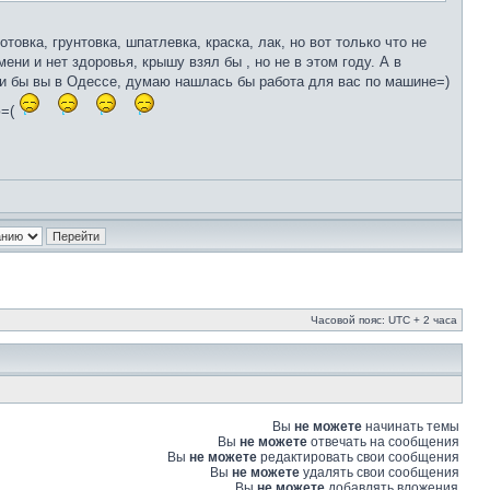
вка, грунтовка, шпатлевка, краска, лак, но вот только что не
ни и нет здоровья, крышу взял бы , но не в этом году. А в
ыли бы вы в Одессе, думаю нашлась бы работа для вас по машине=)
ю=(
Часовой пояс: UTC + 2 часа
Вы
не можете
начинать темы
Вы
не можете
отвечать на сообщения
Вы
не можете
редактировать свои сообщения
Вы
не можете
удалять свои сообщения
Вы
не можете
добавлять вложения