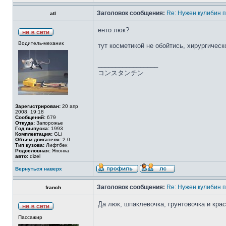
Заголовок сообщения:
Re: Нужен кулибин п
atl
енто люк?
Водитель-механик
тут косметикой не обойтись, хирургичес
_________________
コンスタンチン
Зарегистрирован:
20 апр
2008, 19:18
Сообщений:
679
Откуда:
Запорожье
Год выпуска:
1993
Комплектация:
GLi
Объем двигателя:
2.0
Тип кузова:
Лифтбек
Родословная:
Японка
авто:
dizel
Вернуться наверх
Заголовок сообщения:
Re: Нужен кулибин п
franch
Да люк, шпаклевочка, грунтовочка и кра
Пассажир