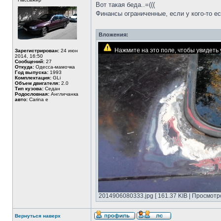
Вот такая беда..=(((
Финансы ограниченные, если у кого-то е
Вложения:
Нажмите на это поле, чтобы увидет
Зарегистрирован:
24 июн
2014, 16:50
Сообщений:
27
Откуда:
Одесса-мамочка
Год выпуска:
1993
Комплектация:
GLi
Объем двигателя:
2.0
Тип кузова:
Седан
Родословная:
Англичанка
авто:
Carina e
2014906080333.jpg [ 161.37 KIB | Просмотро
Вернуться наверх