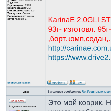
Трудовая
Год выпуска:
1993
______________
Комплектация:
GLi
Объем двигателя:
2.0
Тип кузова:
Седан
Родословная:
Японка
KarinaE 2.0GLI S
авто:
Кариша Е
93г- изготовл. 95
,борт.комп,седан,.
http://carinae.co
https://www.drive2
Вернуться наверх
Заголовок сообщения:
Re: Резиновые ковр
vit-zp
Это мой коврик. Н
Водитель с понятиями