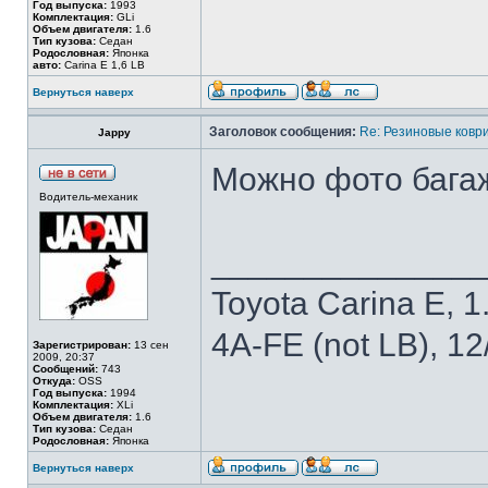
Год выпуска:
1993
Комплектация:
GLi
Объем двигателя:
1.6
Тип кузова:
Седан
Родословная:
Японка
авто:
Carina E 1,6 LB
Вернуться наверх
Заголовок сообщения:
Re: Резиновые ковр
Jappy
Можно фото бага
Водитель-механик
______________
Toyota Carina E, 1.
4A-FE (not LB), 1
Зарегистрирован:
13 сен
2009, 20:37
Сообщений:
743
Откуда:
OSS
Год выпуска:
1994
Комплектация:
XLi
Объем двигателя:
1.6
Тип кузова:
Седан
Родословная:
Японка
Вернуться наверх