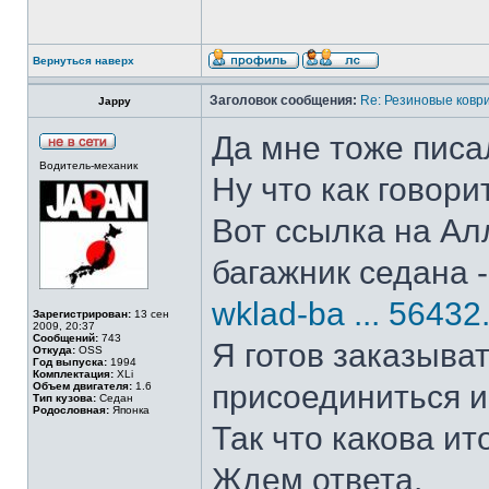
Вернуться наверх
Заголовок сообщения:
Re: Резиновые ковр
Jappy
Да мне тоже писа
Водитель-механик
Ну что как говорит
Вот ссылка на Ал
багажник седана 
wklad-ba ... 56432
Зарегистрирован:
13 сен
2009, 20:37
Сообщений:
743
Я готов заказыва
Откуда:
OSS
Год выпуска:
1994
Комплектация:
XLi
присоединиться и
Объем двигателя:
1.6
Тип кузова:
Седан
Родословная:
Японка
Так что какова ит
Ждем ответа.