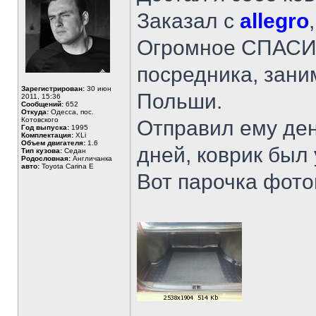
Заказал с
allegro
Огромное СПАС
посредника, зани
Зарегистрирован:
30 июн
Польши.
2011, 15:36
Сообщений:
652
Откуда:
Одесса, пос.
Котовского
Отправил ему дене
Год выпуска:
1995
Комплектация:
XLi
Объем двигателя:
1.6
дней, коврик был 
Тип кузова:
Седан
Родословная:
Англичанка
авто:
Toyota Carina E
Вот парочка фото