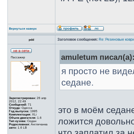
Вернуться наверх
Заголовок сообщения:
Re: Резиновые ковр
pdd
amuletum писал(а)
Пассажир
я просто не виде
седане.
Зарегистрирован:
26 апр
2012, 22:49
Сообщений:
71
это в моём седан
Откуда:
Одесса
Год выпуска:
1995
Комплектация:
XLi
Объем двигателя:
1.6
ложится довольно
Тип кузова:
Седан
Родословная:
Англичанка
авто:
1.6 LB
что заплатил за не