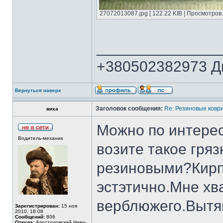
27072013087.jpg [ 122.22 KIB | Просмотров:
______________
+380502382973 Д
Вернуться наверх
Заголовок сообщения:
Re: Резиновые ковр
виха
Можно по интерес
Водитель-механик
возите такое гря
резиновыми?Кирп
эстэтично.Мне хв
верблюжего.Вытян
Зарегистрирован:
15 ноя
2010, 18:08
Сообщений:
806
Откуда:
Апостоловский.Нива-