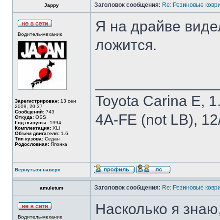
Заголовок сообщения:
Re: Резиновые ковр
Jappy
Я на драйве видел
Водитель-механик
ложится.
______________
Toyota Carina E, 1.
Зарегистрирован:
13 сен
2009, 20:37
Сообщений:
743
4A-FE (not LB), 1
Откуда:
OSS
Год выпуска:
1994
Комплектация:
XLi
Объем двигателя:
1.6
Тип кузова:
Седан
Родословная:
Японка
Вернуться наверх
Заголовок сообщения:
Re: Резиновые ковр
amuletum
Насколько я знаю
Водитель-механик