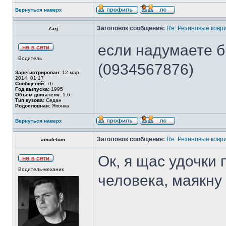
Вернуться наверх
Заголовок сообщения:
Re: Резиновые ковр
Zarj
если надумаете б
Водитель
(0934567876)
Зарегистрирован:
12 мар
2014, 01:17
Сообщений:
76
Год выпуска:
1995
Объем двигателя:
1.6
Тип кузова:
Седан
Родословная:
Японка
Вернуться наверх
Заголовок сообщения:
Re: Резиновые ковр
amuletum
Ок, я щас удочки 
Водитель-механик
человека, маякну 
______________