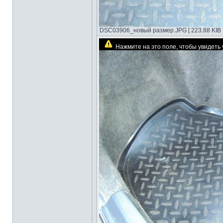
DSC03906_новый размер.JPG [ 223.88 KIB |
Нажмите на это поле, чтобы увидет