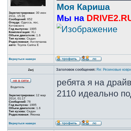
Моя Кариша
Зарегистрирован:
30 июн
Мы на
DRIVE2.R
2011, 15:36
Сообщений:
652
Откуда:
Одесса, пос.
Котовского
Год выпуска:
1995
Комплектация:
XLi
Объем двигателя:
1.6
Тип кузова:
Седан
Родословная:
Англичанка
авто:
Toyota Carina E
Вернуться наверх
Заголовок сообщения:
Re: Резиновые ковр
Zarj
ребята я на драйв
Водитель
2110 идеально по
Зарегистрирован:
12 мар
2014, 01:17
Сообщений:
76
Год выпуска:
1995
Объем двигателя:
1.6
Тип кузова:
Седан
Родословная:
Японка
Вернуться наверх