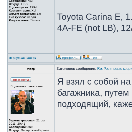
Сообщений:
743
______________
Откуда:
OSS
Год выпуска:
1994
Комплектация:
XLi
Toyota Carina E, 1.
Объем двигателя:
1.6
Тип кузова:
Седан
Родословная:
Японка
4A-FE (not LB), 1
Вернуться наверх
Заголовок сообщения:
Re: Резиновые ковр
vit-zp
Я взял с собой н
Водитель с понятиями
багажника, путем
подходящий, каже
Зарегистрирован:
21 окт
2011, 20:41
Сообщений:
269
Откуда:
Запорожье-Харьков