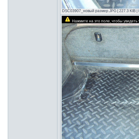
DSC03907_новый размер.JPG [ 227.3 KIB | 
Нажмите на это поле, чтобы увидет