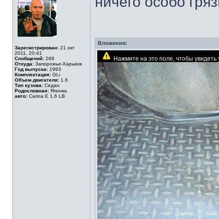
ничего особо гря
Вложения:
Зарегистрирован:
21 окт
2011, 20:41
Нажмите на это поле, чтобы увидет
Сообщений:
269
Откуда:
Запорожье-Харьков
Год выпуска:
1993
Комплектация:
GLi
Объем двигателя:
1.6
Тип кузова:
Седан
Родословная:
Японка
авто:
Carina E 1,6 LB