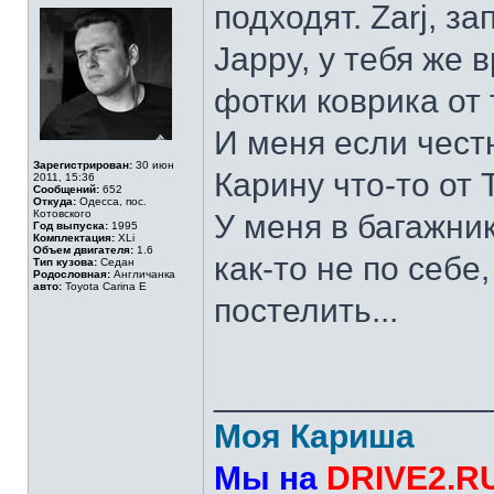
подходят. Zarj, з
Jappy, у тебя же 
фотки коврика от 
И меня если честн
Зарегистрирован:
30 июн
Карину что-то от
2011, 15:36
Сообщений:
652
Откуда:
Одесса, пос.
Котовского
У меня в багажник
Год выпуска:
1995
Комплектация:
XLi
Объем двигателя:
1.6
как-то не по себе
Тип кузова:
Седан
Родословная:
Англичанка
авто:
Toyota Carina E
постелить...
______________
Моя Кариша
Мы на
DRIVE2.R