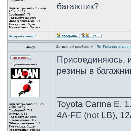
багажник?
Зарегистрирован:
12 мар
2014, 01:17
Сообщений:
76
Год выпуска:
1995
Объем двигателя:
1.6
Тип кузова:
Седан
Родословная:
Японка
Вернуться наверх
Заголовок сообщения:
Re: Резиновые ковр
Jappy
Присоединяюсь, и
Водитель-механик
резины в багажни
______________
Toyota Carina E, 1.
Зарегистрирован:
13 сен
2009, 20:37
Сообщений:
743
4A-FE (not LB), 1
Откуда:
OSS
Год выпуска:
1994
Комплектация:
XLi
Объем двигателя:
1.6
Тип кузова:
Седан
Родословная:
Японка