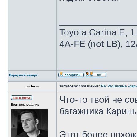
______________
Toyota Carina E, 1.
4A-FE (not LB), 1
Вернуться наверх
Заголовок сообщения:
Re: Резиновые ковр
amuletum
Что-то твой не с
Водитель-механик
багажника Карины
Этот более похож