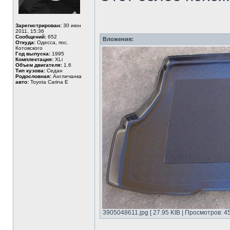
Зарегистрирован:
30 июн
2011, 15:36
Сообщений:
652
Вложения:
Откуда:
Одесса, пос.
Котовского
Год выпуска:
1995
Комплектация:
XLi
Объем двигателя:
1.6
Тип кузова:
Седан
Родословная:
Англичанка
авто:
Toyota Carina E
3905048611.jpg [ 27.95 KIB | Просмотров: 4