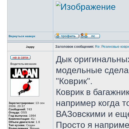
Вернуться наверх
Заголовок сообщения:
Re: Резиновые ковр
Jappy
Дык оригинальных
Водитель-механик
модельные сдела
"Коврик".
Коврик в багажник
например когда т
Зарегистрирован:
13 сен
2009, 20:37
Сообщений:
743
ВАЗовскими и еще
Откуда:
OSS
Год выпуска:
1994
Комплектация:
XLi
Просто я наприме
Объем двигателя:
1.6
Тип кузова:
Седан
Родословная:
Японка