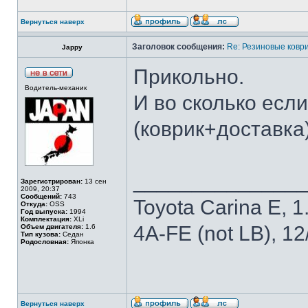
Вернуться наверх
Заголовок сообщения:
Re: Резиновые ковр
Jappy
Прикольно.
Водитель-механик
И во сколько если
(коврик+доставка
______________
Зарегистрирован:
13 сен
2009, 20:37
Сообщений:
743
Toyota Carina E, 1.
Откуда:
OSS
Год выпуска:
1994
Комплектация:
XLi
4A-FE (not LB), 1
Объем двигателя:
1.6
Тип кузова:
Седан
Родословная:
Японка
Вернуться наверх