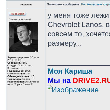
Заголовок сообщения:
Re: Резиновые ковр
amuletum
у меня тоже лежит
Водитель-механик
Chevrolet Lanos, 
совсем то, хочет
размеру...
Зарегистрирован:
30 июн
______________
2011, 15:36
Сообщений:
652
Откуда:
Одесса, пос.
Котовского
Моя Кариша
Год выпуска:
1995
Комплектация:
XLi
Объем двигателя:
1.6
Мы на
DRIVE2.R
Тип кузова:
Седан
Родословная:
Англичанка
авто:
Toyota Carina E