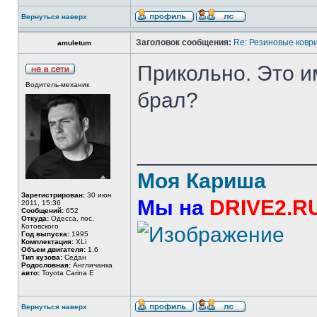
Вернуться наверх
Заголовок сообщения:
Re: Резиновые ковр
amuletum
Прикольно. Это и
Водитель-механик
брал?
______________
Моя Кариша
Зарегистрирован:
30 июн
Мы на
DRIVE2.R
2011, 15:36
Сообщений:
652
Откуда:
Одесса, пос.
Котовского
Год выпуска:
1995
Комплектация:
XLi
Объем двигателя:
1.6
Тип кузова:
Седан
Родословная:
Англичанка
авто:
Toyota Carina E
Вернуться наверх