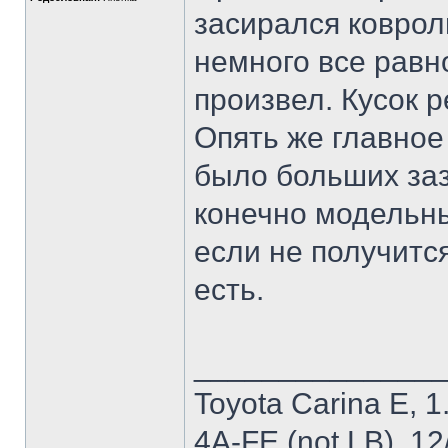
засирался коврол
немного все равно
произвел. Кусок р
Опять же главное
было больших заз
конечно модельны
если не получится
есть.
______________
Toyota Carina E, 1.
4A-FE (not LB), 1