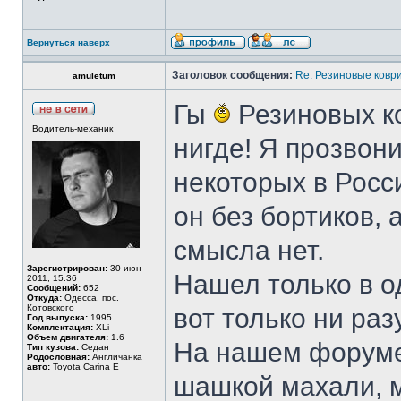
Вернуться наверх
Заголовок сообщения:
Re: Резиновые ковр
amuletum
Гы
Резиновых ко
Водитель-механик
нигде! Я прозвони
некоторых в Росси
он без бортиков, 
смысла нет.
Зарегистрирован:
30 июн
Нашел только в о
2011, 15:36
Сообщений:
652
Откуда:
Одесса, пос.
Котовского
вот только ни раз
Год выпуска:
1995
Комплектация:
XLi
Объем двигателя:
1.6
На нашем форуме 
Тип кузова:
Седан
Родословная:
Англичанка
авто:
Toyota Carina E
шашкой махали, м