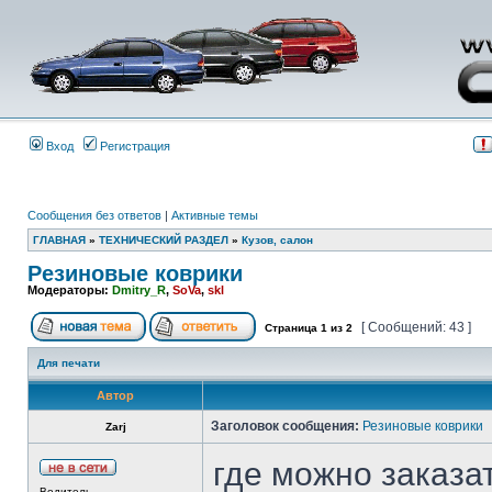
Вход
Регистрация
Сообщения без ответов
|
Активные темы
ГЛАВНАЯ
»
ТЕХНИЧЕСКИЙ РАЗДЕЛ
»
Кузов, салон
Резиновые коврики
Модераторы:
Dmitry_R
,
SoVa
,
skl
[ Сообщений: 43 ]
Страница
1
из
2
Для печати
Автор
Заголовок сообщения:
Резиновые коврики
Zarj
где можно заказа
Водитель