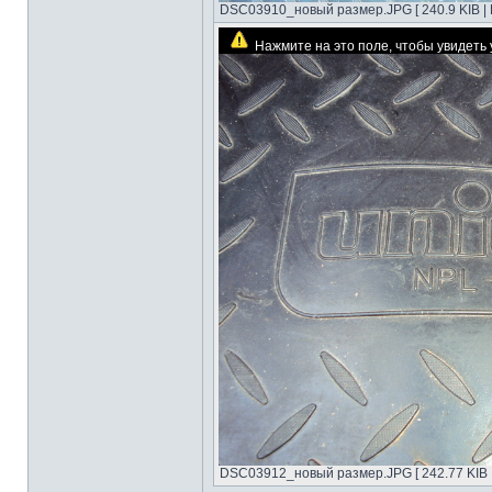
DSC03910_новый размер.JPG [ 240.9 KIB | 
Нажмите на это поле, чтобы увидет
DSC03912_новый размер.JPG [ 242.77 KIB |