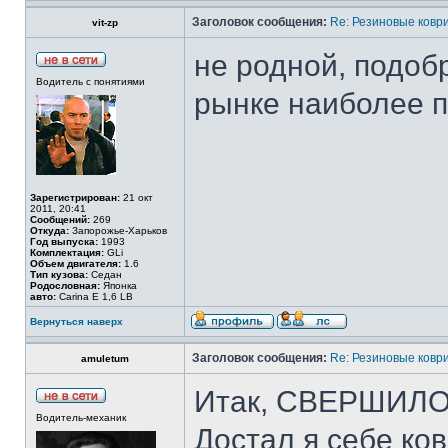
Заголовок сообщения:
Re: Резиновые ковр
vit-zp
не родной, подоб
Водитель с понятиями
рынке наиболее п
Зарегистрирован:
21 окт
2011, 20:41
Сообщений:
269
Откуда:
Запорожье-Харьков
Год выпуска:
1993
Комплектация:
GLi
Объем двигателя:
1.6
Тип кузова:
Седан
Родословная:
Японка
авто:
Carina E 1,6 LB
Вернуться наверх
Заголовок сообщения:
Re: Резиновые ковр
amuletum
Итак, СВЕРШИЛ
Водитель-механик
Достал я себе ков