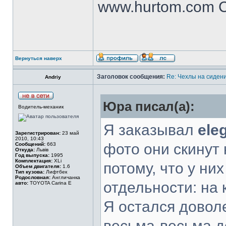
www.hurtom.com Са
Вернуться наверх
Заголовок сообщения:
Re: Чехлы на сидени
Andriy
Юра писал(а):
Водитель-механик
Я заказывал
ele
Зарегистрирован:
23 май
2010, 10:43
фото они скинут 
Сообщений:
663
Откуда:
Львів
Год выпуска:
1995
Комплектация:
XLi
потому, что у ни
Объем двигателя:
1.6
Тип кузова:
Лифтбек
Родословная:
Англичанка
отдельности: на 
авто:
TOYOTA Carina E
Я остался доволе
весьма-весьма д