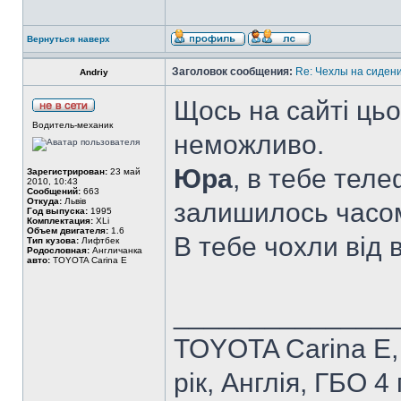
Вернуться наверх
Заголовок сообщения:
Re: Чехлы на сидени
Andriy
Щось на сайті цьо
Водитель-механик
неможливо.
Юра
, в тебе теле
Зарегистрирован:
23 май
2010, 10:43
Сообщений:
663
Откуда:
Львів
залишилось часо
Год выпуска:
1995
Комплектация:
XLi
Объем двигателя:
1.6
В тебе чохли від 
Тип кузова:
Лифтбек
Родословная:
Англичанка
авто:
TOYOTA Carina E
______________
TOYOTA Carina E, 
рік, Англія, ГБО 4