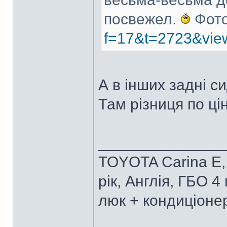
посвежел.
Фото
f=17&t=2723&vie
А в інших задні си
Там різниця по ці
______________
TOYOTA Carina E, 
рік, Англія, ГБО 4
люк + кондиціонер