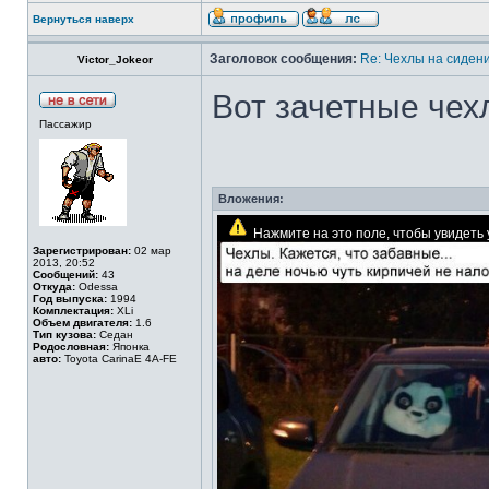
Вернуться наверх
Заголовок сообщения:
Re: Чехлы на сидени
Victor_Jokeor
Вот зачетные че
Пассажир
Вложения:
Нажмите на это поле, чтобы увидет
Зарегистрирован:
02 мар
2013, 20:52
Сообщений:
43
Откуда:
Odessa
Год выпуска:
1994
Комплектация:
XLi
Объем двигателя:
1.6
Тип кузова:
Седан
Родословная:
Японка
авто:
Toyota CarinaE 4A-FE