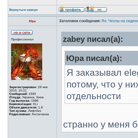
Вернуться наверх
Заголовок сообщения:
Re: Чехлы на сидени
Юра
zabey писал(а):
Профессионал
Юра писал(а):
Я заказывал ele
потому, что у н
Зарегистрирован:
28 янв
2010, 10:21
отдельности
Сообщений:
1595
Откуда:
Украина. Киев
Год выпуска:
1996
Комплектация:
XLi
Объем двигателя:
1.8
Тип кузова:
Лифтбек
Родословная:
Англичанка
странно у меня б