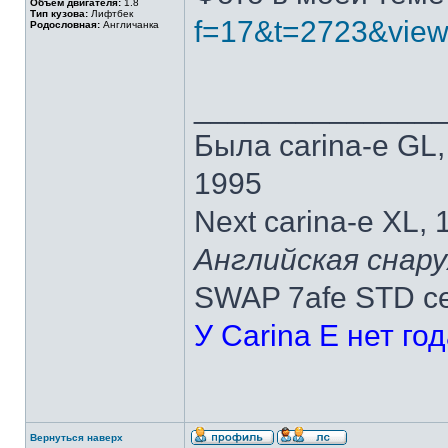
Объем двигателя:
1.8
Тип кузова:
Лифтбек
f=17&t=2723&vie
Родословная:
Англичанка
______________
Была carina-e GL
1995
Next carina-e XL,
Английская снару
SWAP 7afe STD ce
У Carina E нет го
Вернуться наверх