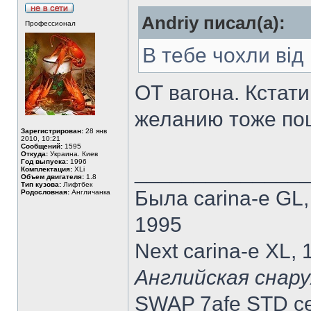
Andriy писал(а):
Профессионал
В тебе чохли від
ОТ вагона. Кстати
желанию тоже по
Зарегистрирован:
28 янв
2010, 10:21
Сообщений:
1595
Откуда:
Украина. Киев
Год выпуска:
1996
______________
Комплектация:
XLi
Объем двигателя:
1.8
Тип кузова:
Лифтбек
Была carina-e GL
Родословная:
Англичанка
1995
Next carina-e XL,
Английская снару
SWAP 7afe STD ce