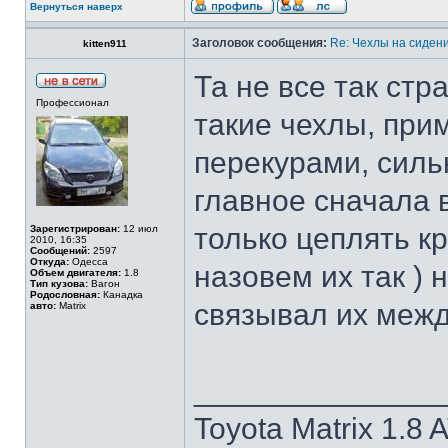
Вернуться наверх
Заголовок сообщения:
Re: Чехлы на сидени
kitten911
Та не все так стр
Профессионал
такие чехлы, при
перекурами, силь
главное сначала 
только цеплять кр
Зарегистрирован:
12 июл
2010, 16:35
Сообщений:
2597
Откуда:
Одесса
назовем их так ) 
Объем двигателя:
1.8
Тип кузова:
Вагон
Родословная:
Канадка
связывал их межд
авто:
Matrix
______________
Toyota Matrix 1.8 A