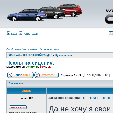
Вход
Регистрация
Сообщения без ответов
|
Активные темы
ГЛАВНАЯ
»
ТЕХНИЧЕСКИЙ РАЗДЕЛ
»
Кузов, салон
Чехлы на сидения.
Модераторы:
Dmitry_R
,
SoVa
,
skl
[ Сообщений: 118 ]
Страница
5
из
5
Для печати
Автор
Заголовок сообщения:
Re: Чехлы на сидени
Vadim BR
Да не хочу я свои
Понимающий водитель