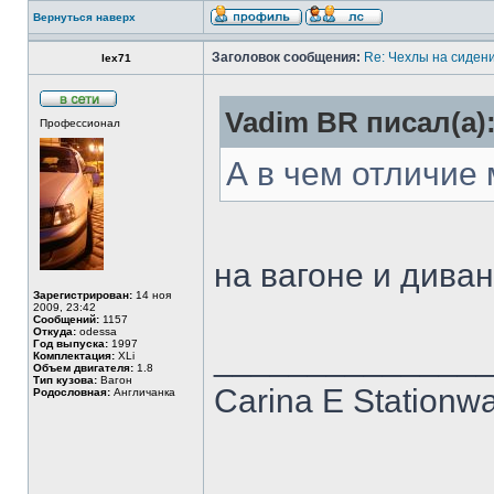
Вернуться наверх
Заголовок сообщения:
Re: Чехлы на сидени
lex71
Vadim BR писал(а)
Профессионал
А в чем отличие
на вагоне и дива
Зарегистрирован:
14 ноя
2009, 23:42
Сообщений:
1157
Откуда:
odessa
Год выпуска:
1997
______________
Комплектация:
XLi
Объем двигателя:
1.8
Тип кузова:
Вагон
Carina E Stationw
Родословная:
Англичанка