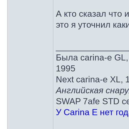
А кто сказал что 
это я уточнил как
______________
Была carina-e GL
1995
Next carina-e XL,
Английская снару
SWAP 7afe STD ce
У Carina E нет го