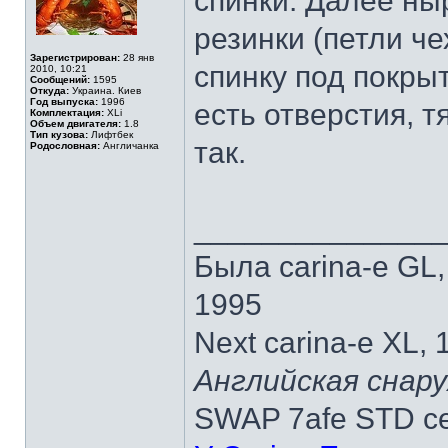
спинки. Далее ны
резинки (петли че
Зарегистрирован:
28 янв
спинку под покры
2010, 10:21
Сообщений:
1595
Откуда:
Украина. Киев
Год выпуска:
1996
есть отверстия, т
Комплектация:
XLi
Объем двигателя:
1.8
Тип кузова:
Лифтбек
так.
Родословная:
Англичанка
______________
Была carina-e GL
1995
Next carina-e XL,
Английская снару
SWAP 7afe STD ce