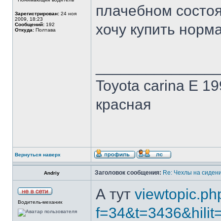
плачебном состоя
Зарегистрирован:
24 ноя
2009, 18:23
хочу купить норм
Сообщений:
192
Откуда:
Полтава
______________
Toyota carina E 19
красная
Вернуться наверх
Заголовок сообщения:
Re: Чехлы на сидени
Andriy
А тут
viewtopic.ph
Водитель-механик
f=34&t=3436&h