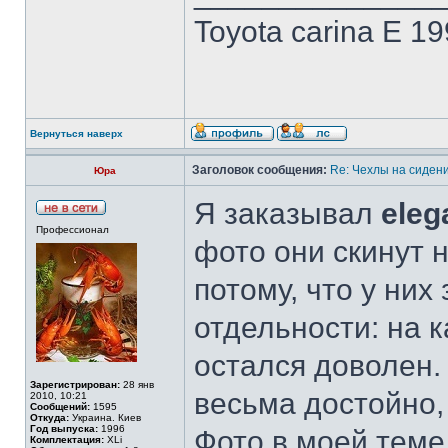
Toyota carina E 19
Вернуться наверх
Заголовок сообщения:
Re: Чехлы на сидени
Юра
Я заказывал
eleg
Профессионал
фото они скинут н
потому, что у них
отдельности: на к
остался доволен. 
Зарегистрирован:
28 янв
весьма достойно
2010, 10:21
Сообщений:
1595
Откуда:
Украина. Киев
Год выпуска:
1996
Фото в моей тем
Комплектация:
XLi