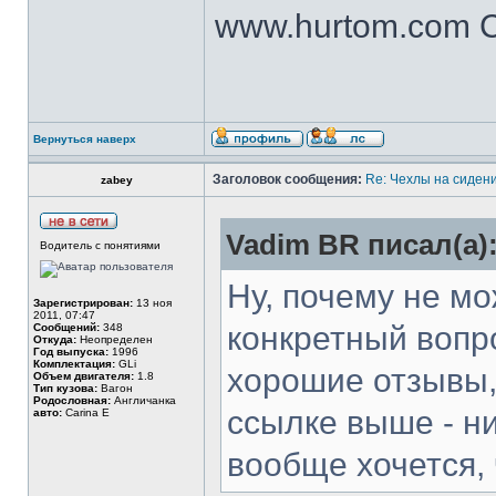
www.hurtom.com Са
Вернуться наверх
Заголовок сообщения:
Re: Чехлы на сидени
zabey
Vadim BR писал(а)
Водитель с понятиями
Ну, почему не мо
Зарегистрирован:
13 ноя
2011, 07:47
конкретный вопр
Сообщений:
348
Откуда:
Неопределен
Год выпуска:
1996
Комплектация:
GLi
хорошие отзывы, 
Объем двигателя:
1.8
Тип кузова:
Вагон
Родословная:
Англичанка
ссылке выше - ни
авто:
Carina E
вообще хочется, 