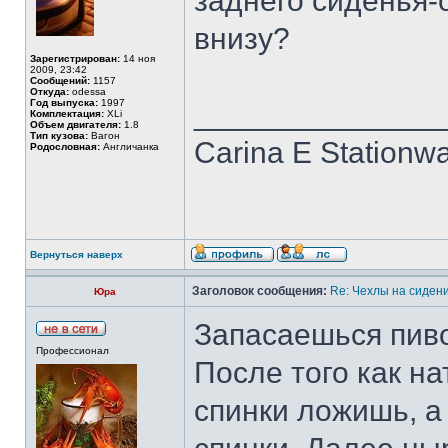
заднего сиденья-
внизу?
Зарегистрирован:
14 ноя
2009, 23:42
Сообщений:
1157
Откуда:
odessa
Год выпуска:
1997
______________
Комплектация:
XLi
Объем двигателя:
1.8
Тип кузова:
Вагон
Carina E Stationw
Родословная:
Англичанка
Вернуться наверх
Заголовок сообщения:
Re: Чехлы на сидени
Юра
Запасаешься пив
Профессионал
После того как на
спинки ложишь, а