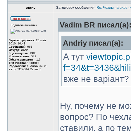
Заголовок сообщения:
Re: Чехлы на сидени
Andriy
Vadim BR писал(а)
Водитель-механик
Зарегистрирован:
23 май
Andriy писал(а):
2010, 10:43
Сообщений:
663
Откуда:
Львів
Год выпуска:
1995
А тут
viewtopic.
Комплектация:
XLi
Объем двигателя:
1.6
Тип кузова:
Лифтбек
f=34&t=3436&
Родословная:
Англичанка
авто:
TOYOTA Carina E
вже не варіант?
Ну, почему не мо
вопрос? По чехл
ставили, а по те