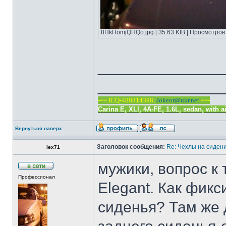
8HkHomjQHQo.jpg [ 35.63 KIB | Просмотров:
______________
______________
-== ICQ-480314398,
Jokeor@ukr.net
==-
Carina E, XLI, 4A-FE, 1.6L, sedan, with a
Вернуться наверх
Заголовок сообщения:
Re: Чехлы на сидени
lex71
мужики, вопрос к 
Профессионал
Elegant. Как фик
сиденья? Там же 