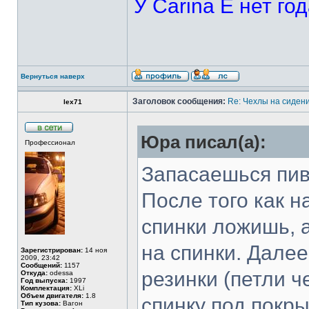
У Carina E нет го
Вернуться наверх
Заголовок сообщения:
Re: Чехлы на сидени
lex71
Юра писал(а):
Профессионал
Запасаешься пив
После того как н
спинки ложишь, 
на спинки. Дале
Зарегистрирован:
14 ноя
2009, 23:42
Сообщений:
1157
резинки (петли ч
Откуда:
odessa
Год выпуска:
1997
Комплектация:
XLi
Объем двигателя:
1.8
спинку под покры
Тип кузова:
Вагон