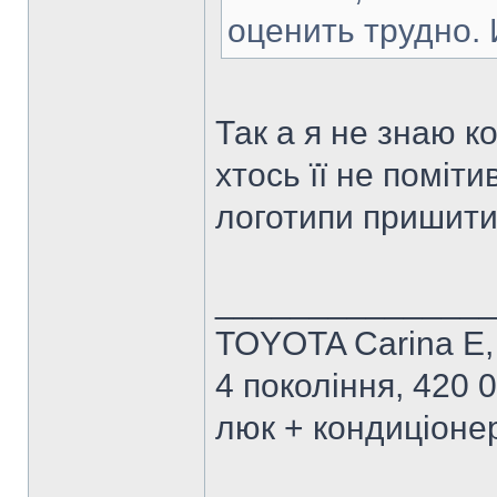
оценить трудно. 
Так а я не знаю к
хтось її не поміт
логотипи пришити 
______________
TOYOTA Carina E, 
4 покоління, 420 0
люк + кондиціонер