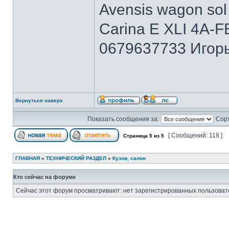
Avensis wagon sol 
Carina E XLI 4A-F
0679637733 Игорь
Вернуться наверх
Показать сообщения за:
Сорт
[ Сообщений: 118 ]
Страница
5
из
5
ГЛАВНАЯ
»
ТЕХНИЧЕСКИЙ РАЗДЕЛ
»
Кузов, салон
Кто сейчас на форуме
Сейчас этот форум просматривают: нет зарегистрированных пользовате