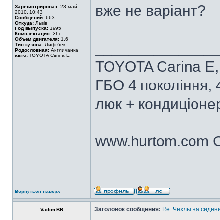
вже не варіант?
Зарегистрирован:
23 май
2010, 10:43
Сообщений:
663
Откуда:
Львів
Год выпуска:
1995
Комплектация:
XLi
Объем двигателя:
1.6
______________
Тип кузова:
Лифтбек
Родословная:
Англичанка
авто:
TOYOTA Carina E
TOYOTA Carina E, 
ГБО 4 покоління, 
люк + кондиціонер
www.hurtom.com Са
Вернуться наверх
Заголовок сообщения:
Re: Чехлы на сидени
Vadim BR