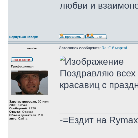
любви и взаимопон
Вернуться наверх
Заголовок сообщения:
Re: С 8 марта!
sauber
Профессионал
Поздравляю всех 
красавиц с празд
Зарегистрирован:
05 июл
2009, 08:43
______________
Сообщений:
2126
Откуда:
Одесса
Объем двигателя:
2.0
-=Ездит на Rymax 
авто:
Carina