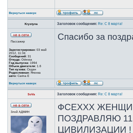
Вернуться наверх
Заголовок сообщения:
Re: С 8 марта!
Krystyna
Спасибо за поздра
Пассажир
Зарегистрирован:
03 май
2012, 11:34
Сообщений:
31
Откуда:
Odessa
Год выпуска:
1994
Объем двигателя:
1.6
Тип кузова:
Седан
Родословная:
Японка
авто:
Carina E
Вернуться наверх
Заголовок сообщения:
Re: С 8 марта!
SoVa
ФСЕХХХ ЖЕНЩИН
Злой АДМИН
ПОЗДРАВЛЯЮ 11-
ЦИВИЛИЗАЦИИ !