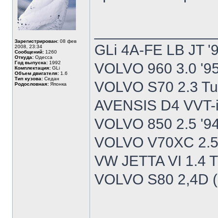
______________
Зарегистрирован:
08 фев
GLi 4A-FE LB JT '
2008, 23:34
Сообщений:
1260
Откуда:
Одесса
Год выпуска:
1992
VOLVO 960 3.0 '9
Комплектация:
GLi
Объем двигателя:
1.6
Тип кузова:
Седан
VOLVO S70 2.3 Tu
Родословная:
Японка
AVENSIS D4 VVT-i
VOLVO 850 2.5 '9
VOLVO V70XC 2.5T
VW JETTA VI 1.4 T
VOLVO S80 2,4D (