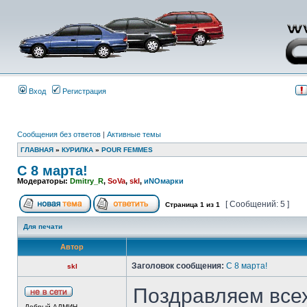
Вход
Регистрация
Сообщения без ответов
|
Активные темы
ГЛАВНАЯ
»
КУРИЛКА
»
POUR FEMMES
С 8 марта!
Модераторы:
Dmitry_R
,
SoVa
,
skl
,
иNOмарки
[ Сообщений: 5 ]
Страница
1
из
1
Для печати
Автор
Заголовок сообщения:
С 8 марта!
skl
Поздравляем всех
Добрый АДМИН