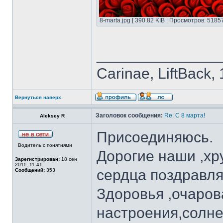
8-marta.jpg [ 390.82 KIB | Просмотров: 51857
______________
Carinae, LiftBack
Вернуться наверх
Заголовок сообщения:
Re: С 8 марта!
Aleksey R
Присоединяюсь.
Водитель с понятиями
Дорогие наши ,хр
Зарегистрирован:
18 сен
2011, 11:41
сердца поздравляе
Сообщений:
353
Здоровья ,очаров
настроения,солне