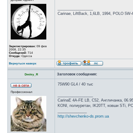
_________________
Carinae, LiftBack, 1,6LB, 1994, POLO 5W-
Зарегистрирован:
09 фев
2008, 22:35
Сообщений:
714
Откуда:
Одесса
Вернуться наверх
Заголовок сообщения:
Dmitry_R
75W90 GL4 / 40 тыс
Профессионал
_________________
CarinaE 4A-FE LB, С52, Англичанка, 06.9
KONI, полиуретан, IK20TT, ковши STi, 
______________
http://shevchenko-ds.prom.ua