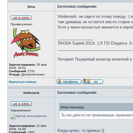
Заголовок сообщения:
Dima
Voldemarik, не парся по этому поводу :
там думаешь не остается масло старое на
Профессионал
Хотя у меня полностью меняется в коробк
_________________
ŠKODA Superb 2012г. 1,8 TSI Elegance, 
____________________________________
Лотерея! Пошкрябай монитор монетко
Зарегистрирован:
29 фев
2008, 16:01
Сообщений:
2731
Откуда:
Днепропетровск
Вернуться наверх
Заголовок сообщения:
Voldemarik
Dima писал(а):
Харьковчанин
Ты же двигло не промываешь промывоч
Зарегистрирован:
11 фев
2008, 15:48
Когда купил, то промыл:))
Сообщений:
1905