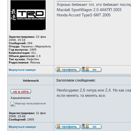
Хорошо бибикает тот, кто бибикает последн
Mazda6 SportWagon 2.0 4АКПП 2003
Honda Accord TypeS 6MT 2005
Зарегистрирован:
22 фев
2008, 15:16
Сообщений:
294
Откуда:
Украина г.Мариуполь
Год выпуска:
1995
Комплектация:
GLi
Объем двигателя:
1.6
Тип кузова:
Лифтбек
Родословная:
Японка
Вернуться наверх
Заголовок сообщения:
Voldemarik
Необходимо 2,6 литра или 2,4. Но как ск
если менять та менять все.
Харьковчанин
Зарегистрирован:
11 фев
2008, 15:48
Сообщений:
1905
Вернуться наверх