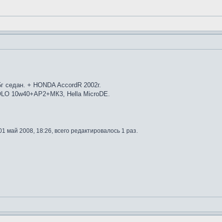
5г седан. + HONDA AccordR 2002г.
POLO 10w40+AP2+МК3, Hella MicroDE.
1 май 2008, 18:26, всего редактировалось 1 раз.