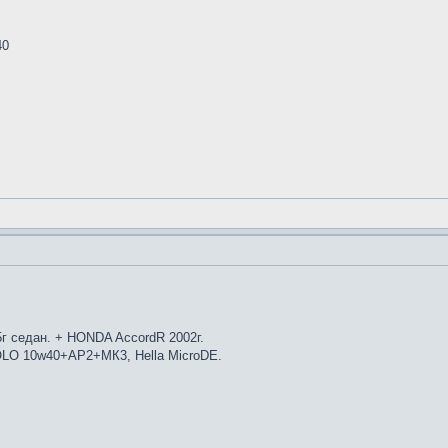
40
5г седан. + HONDA AccordR 2002г.
POLO 10w40+AP2+МК3, Hella MicroDE.