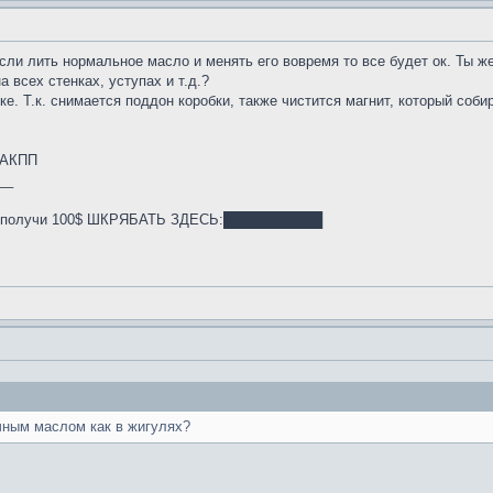
) если лить нормальное масло и менять его вовремя то все будет ок. Ты
 всех стенках, уступах и т.д.?
е. Т.к. снимается поддон коробки, также чистится магнит, который соби
6-АКПП
__
й и получи 100$ ШКРЯБАТЬ ЗДЕСЬ:██████████
ным маслом как в жигулях?