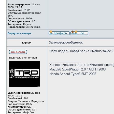
Зарегистрирован:
22 фев
2008, 22:14
Сообщений:
3172
Откуда:
Днепропетровская
обл.
Год выпуска:
1996
Объем двигателя:
1.6
Тип кузова:
Седан
Родословная:
Англичанка
Вернуться наверх
Заголовок сообщения:
Кирилл
Пару недель назад залил именно такое 7
Водитель с понятиями
_________________
Хорошо бибикает тот, кто бибикает последн
Mazda6 SportWagon 2.0 4АКПП 2003
Honda Accord TypeS 6MT 2005
Зарегистрирован:
22 фев
2008, 15:16
Сообщений:
294
Откуда:
Украина г.Мариуполь
Год выпуска:
1995
Комплектация:
GLi
Объем двигателя:
1.6
Тип кузова:
Лифтбек