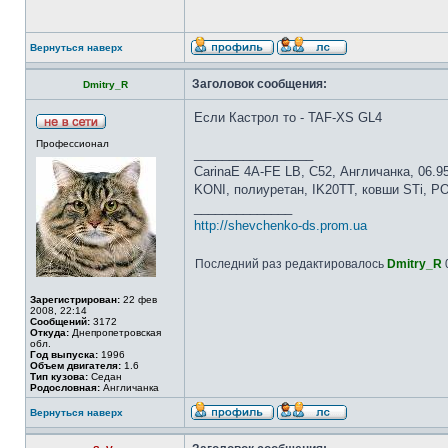
Вернуться наверх
Заголовок сообщения:
Dmitry_R
Если Кастрол то - TAF-XS GL4
Профессионал
_________________
CarinaE 4A-FE LB, С52, Англичанка, 06.9
KONI, полиуретан, IK20TT, ковши STi, 
______________
http://shevchenko-ds.prom.ua
Последний раз редактировалось
Dmitry_R
0
Зарегистрирован:
22 фев
2008, 22:14
Сообщений:
3172
Откуда:
Днепропетровская
обл.
Год выпуска:
1996
Объем двигателя:
1.6
Тип кузова:
Седан
Родословная:
Англичанка
Вернуться наверх