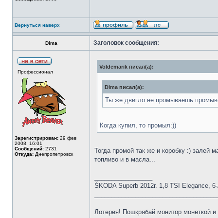
Вернуться наверх
Заголовок сообщения:
Dima
Voldemarik писал(а):
Профессионал
Dima писал(а):
Ты же двигло не промываешь промыв
Когда купил, то промыл:))
Зарегистрирован:
29 фев
2008, 16:01
Сообщений:
2731
Тогда промой так же и коробку :) залей 
Откуда:
Днепропетровск
топливо и в масла...
_________________
ŠKODA Superb 2012г. 1,8 TSI Elegance, 
____________________________________
Лотерея! Пошкрябай монитор монетко