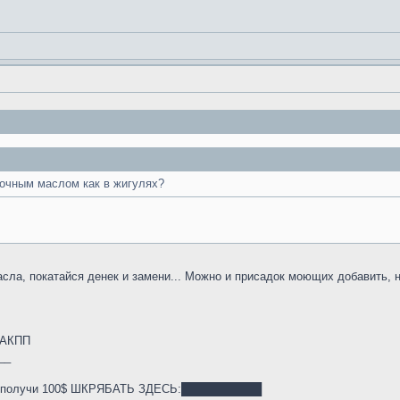
очным маслом как в жигулях?
масла, покатайся денек и замени... Можно и присадок моющих добавить, но
6-АКПП
__
й и получи 100$ ШКРЯБАТЬ ЗДЕСЬ:██████████