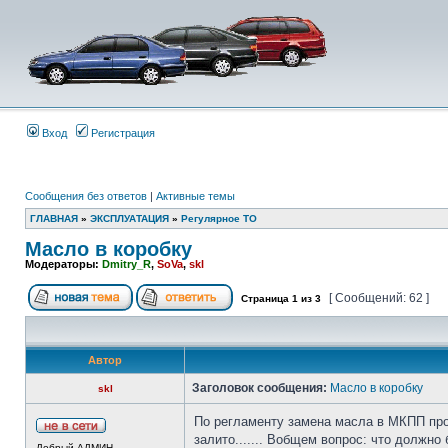
Вход
Регистрация
Сообщения без ответов
|
Активные темы
ГЛАВНАЯ
»
ЭКСПЛУАТАЦИЯ
»
Регулярное ТО
Масло в коробку
Модераторы:
Dmitry_R
,
SoVa
,
skl
[ Сообщений: 62 ]
Страница
1
из
3
Автор
Заголовок сообщения:
Масло в коробку
skl
По регламенту замена масла в МКПП прои
залито....... Вобщем вопрос: что должно
Добрый АДМИН