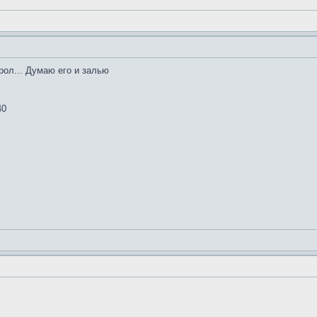
рол... Думаю его и залью
40