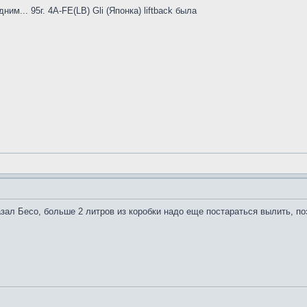
им... 95г. 4A-FE(LB) Gli (Японка) liftback была
азал Бесо, больше 2 литров из коробки надо еще постараться вылить, по