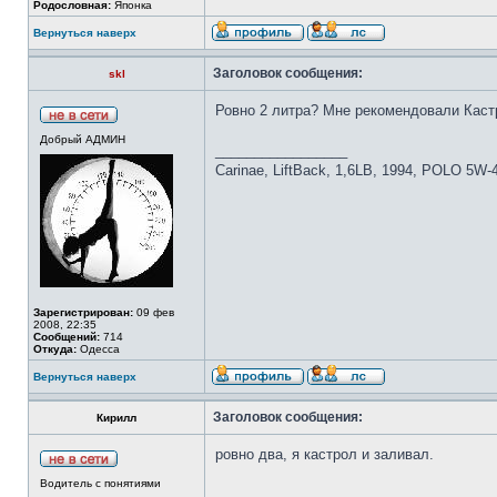
Родословная:
Японка
Вернуться наверх
Заголовок сообщения:
skl
Ровно 2 литра? Мне рекомендовали Каст
Добрый АДМИН
_________________
Carinae, LiftBack, 1,6LB, 1994, POLO 5W-
Зарегистрирован:
09 фев
2008, 22:35
Сообщений:
714
Откуда:
Одесса
Вернуться наверх
Заголовок сообщения:
Кирилл
ровно два, я кастрол и заливал.
Водитель с понятиями
_________________