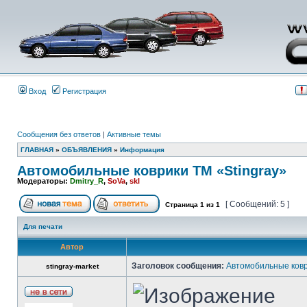
Вход
Регистрация
Сообщения без ответов
|
Активные темы
ГЛАВНАЯ
»
ОБЪЯВЛЕНИЯ
»
Информация
Автомобильные коврики ТМ «Stingray»
Модераторы:
Dmitry_R
,
SoVa
,
skl
[ Сообщений: 5 ]
Страница
1
из
1
Для печати
Автор
Заголовок сообщения:
Автомобильные ковр
stingray-market