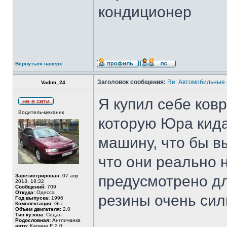
кондиционер
Вернуться наверх
Заголовок сообщения:
Re: Автомобильные 
Vadim_24
Я купил себе ковр
Водитель-механик
которую Юра кида
машину, что бы 
что они реально 
Зарегистрирован:
07 апр
предусмотрено дл
2013, 18:32
Сообщений:
709
Откуда:
Одесса
резины очень сил
Год выпуска:
1996
Комплектация:
GLi
Объем двигателя:
2.0
Тип кузова:
Седан
Родословная:
Англичанка
авто:
Карина Е 2,0