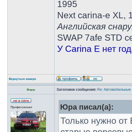
1995
Next carina-e XL,
Английская снару
SWAP 7afe STD ce
У Carina E нет го
Вернуться наверх
Заголовок сообщения:
Re: Автомобильные 
R-tem
Юра писал(а):
Профессионал
Только нужно от 
старые ворсовые