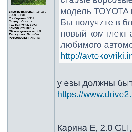
модель TOYOTA​ и
Зарегистрирован:
19 фев
2008, 21:01
Сообщений:
2331
Вы получите в б
Откуда:
Одесса
Год выпуска:
1993
Комплектация:
GLi
новый комплект 
Объем двигателя:
2.0
Тип кузова:
Лифтбек
Родословная:
Японка
любимого автомо
http://avtokovriki
у евы должны быт
https://www.drive
______________
Карина Е, 2.0 GLI