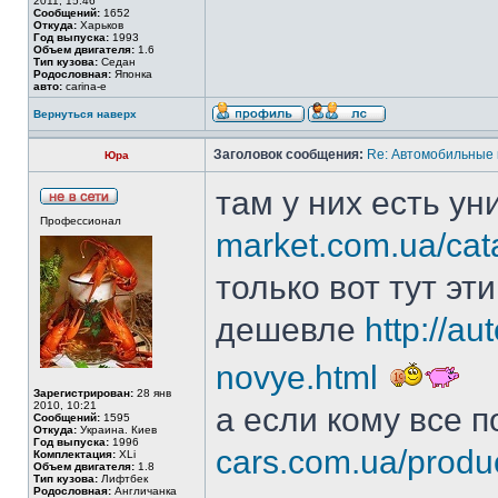
2011, 15:46
Сообщений:
1652
Откуда:
Харьков
Год выпуска:
1993
Объем двигателя:
1.6
Тип кузова:
Седан
Родословная:
Японка
авто:
carina-e
Вернуться наверх
Заголовок сообщения:
Re: Автомобильные 
Юра
там у них есть у
Профессионал
market.com.ua/catal
только вот тут э
дешевле
http://au
novye.html
Зарегистрирован:
28 янв
2010, 10:21
а если кому все 
Сообщений:
1595
Откуда:
Украина. Киев
Год выпуска:
1996
cars.com.ua/produc
Комплектация:
XLi
Объем двигателя:
1.8
Тип кузова:
Лифтбек
Родословная:
Англичанка