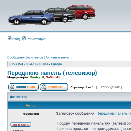
Вход
Регистрация
Сообщения без ответов
|
Активные темы
ГЛАВНАЯ
»
ОБЪЯВЛЕНИЯ
»
Продам
Переднюю панель (телевизор)
Модераторы:
Dmitry_R
,
SoVa
,
skl
[ 1 сообщение ]
Страница
1
из
1
Для печати
Автор
Заголовок сообщения:
Переднюю панель (т
regenwurm
Продам переднюю панель б/у (телевизор)
Причина продажи - не пригодилась (попа
Водитель