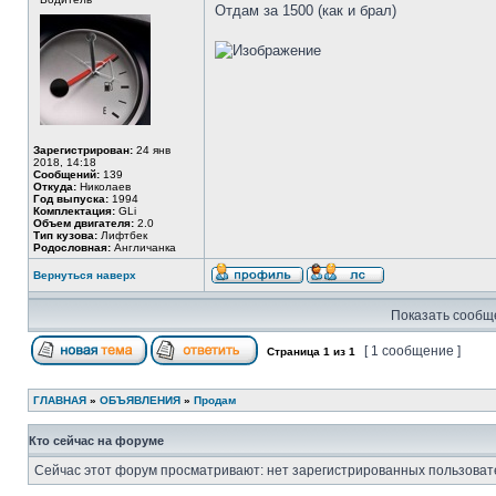
Отдам за 1500 (как и брал)
Зарегистрирован:
24 янв
2018, 14:18
Сообщений:
139
Откуда:
Николаев
Год выпуска:
1994
Комплектация:
GLi
Объем двигателя:
2.0
Тип кузова:
Лифтбек
Родословная:
Англичанка
Вернуться наверх
Показать сообще
[ 1 сообщение ]
Страница
1
из
1
ГЛАВНАЯ
»
ОБЪЯВЛЕНИЯ
»
Продам
Кто сейчас на форуме
Сейчас этот форум просматривают: нет зарегистрированных пользовате