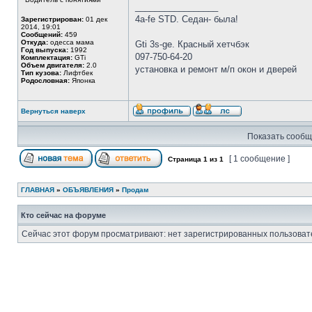
_________________
4a-fe STD. Седан- была!
Зарегистрирован:
01 дек
2014, 19:01
Сообщений:
459
Откуда:
одесса мама
Gti 3s-ge. Красный хетчбэк
Год выпуска:
1992
097-750-64-20
Комплектация:
GTi
Объем двигателя:
2.0
установка и ремонт м/п окон и дверей
Тип кузова:
Лифтбек
Родословная:
Японка
Вернуться наверх
Показать сообщ
[ 1 сообщение ]
Страница
1
из
1
ГЛАВНАЯ
»
ОБЪЯВЛЕНИЯ
»
Продам
Кто сейчас на форуме
Сейчас этот форум просматривают: нет зарегистрированных пользовате