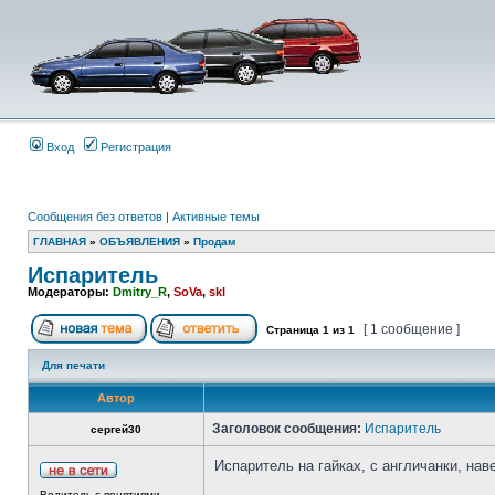
Вход
Регистрация
Сообщения без ответов
|
Активные темы
ГЛАВНАЯ
»
ОБЪЯВЛЕНИЯ
»
Продам
Испаритель
Модераторы:
Dmitry_R
,
SoVa
,
skl
[ 1 сообщение ]
Страница
1
из
1
Для печати
Автор
Заголовок сообщения:
Испаритель
сергей30
Испаритель на гайках, с англичанки, наве
Водитель с понятиями