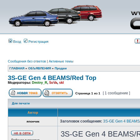
Вход
Регистрация
Сообщения без ответов
|
Активные темы
ГЛАВНАЯ
»
ОБЪЯВЛЕНИЯ
»
Продам
3S-GE Gen 4 BEAMS/Red Top
Модераторы:
Dmitry_R
,
SoVa
,
skl
[ 1 сообщение ]
Страница
1
из
1
Для печати
Автор
Заголовок сообщения:
3S-GE Gen 4 BEAMS
япончик
3S-GE Gen 4 BEAMS/Re
Ребенок в машине