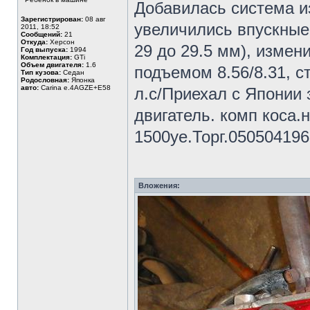
Добавилась система и
Зарегистрирован:
08 авг
увеличились впускные 
2011, 18:52
Сообщений:
21
Откуда:
Херсон
29 до 29.5 мм), измен
Год выпуска:
1994
Комплектация:
GTi
Объем двигателя:
1.6
подъемом 8.56/8.31, с
Тип кузова:
Седан
Родословная:
Японка
авто:
Carina e.4AGZE+E58
л.с/Приехал с Японии
двигатель. комп коса.
1500уе.Торг.050504196
Вложения: