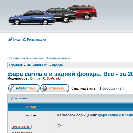
Вход
Регистрация
Сообщения без ответов
|
Активные темы
ГЛАВНАЯ
»
ОБЪЯВЛЕНИЯ
»
Продам
фара carina e и задний фонарь. Все - за 2
Модераторы:
Dmitry_R
,
SoVa
,
skl
[ 1 сообщение ]
Страница
1
из
1
Для печати
Автор
Заголовок сообщения:
фара carina e и задн
sauber
ф
Профессионал