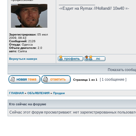
_________________
-=Ездит на Rymax //Holland// 10w40 =-
Зарегистрирован:
05 июл
2009, 08:43
Сообщений:
2126
Откуда:
Одесса
Объем двигателя:
2.0
авто:
Carina
Вернуться наверх
Показать сообщ
[ 1 сообщение ]
Страница
1
из
1
ГЛАВНАЯ
»
ОБЪЯВЛЕНИЯ
»
Продам
Кто сейчас на форуме
Сейчас этот форум просматривают: нет зарегистрированных пользовате