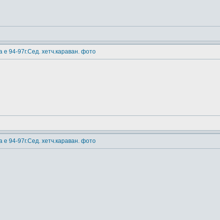
 е 94-97г.Сед. хетч.караван. фото
 е 94-97г.Сед. хетч.караван. фото