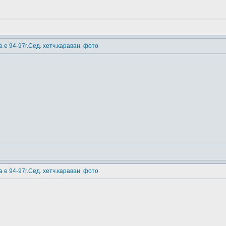
 е 94-97г.Сед. хетч.караван. фото
 е 94-97г.Сед. хетч.караван. фото