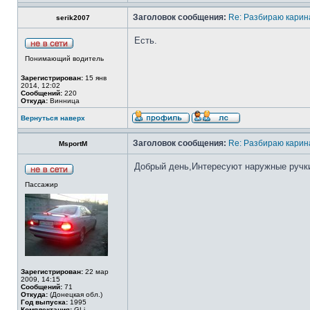
Заголовок сообщения:
Re: Разбираю карина
serik2007
Есть.
Понимающий водитель
Зарегистрирован:
15 янв
2014, 12:02
Сообщений:
220
Откуда:
Винница
Вернуться наверх
Заголовок сообщения:
Re: Разбираю карина
MsportM
Добрый день,Интересуют наружные ручки 
Пассажир
Зарегистрирован:
22 мар
2009, 14:15
Сообщений:
71
Откуда:
(Донецкая обл.)
Год выпуска:
1995
Комплектация:
GLi