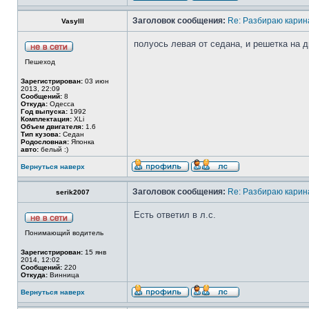
Заголовок сообщения:
Re: Разбираю карина
Vasylll
полуось левая от седана, и решетка на 
Пешеход
Зарегистрирован:
03 июн
2013, 22:09
Сообщений:
8
Откуда:
Одесса
Год выпуска:
1992
Комплектация:
XLi
Объем двигателя:
1.6
Тип кузова:
Седан
Родословная:
Японка
авто:
белый :)
Вернуться наверх
Заголовок сообщения:
Re: Разбираю карина
serik2007
Есть ответил в л.с.
Понимающий водитель
Зарегистрирован:
15 янв
2014, 12:02
Сообщений:
220
Откуда:
Винница
Вернуться наверх