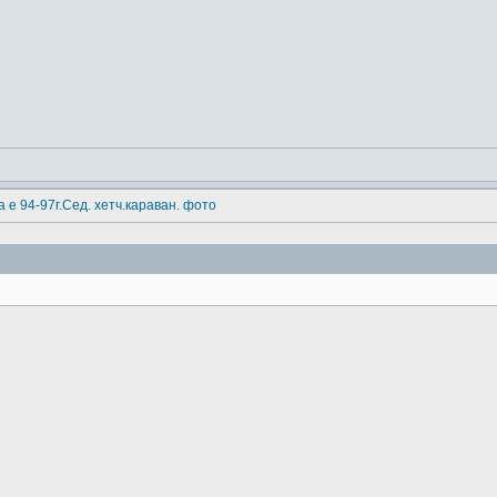
 е 94-97г.Сед. хетч.караван. фото