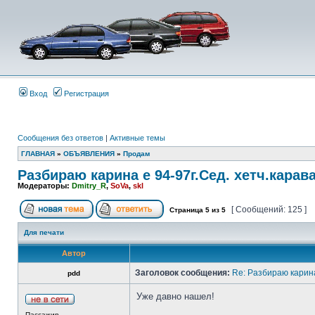
Вход
Регистрация
Сообщения без ответов
|
Активные темы
ГЛАВНАЯ
»
ОБЪЯВЛЕНИЯ
»
Продам
Разбираю карина е 94-97г.Сед. хетч.карав
Модераторы:
Dmitry_R
,
SoVa
,
skl
[ Сообщений: 125 ]
Страница
5
из
5
Для печати
Автор
Заголовок сообщения:
Re: Разбираю карина
pdd
Уже давно нашел!
Пассажир