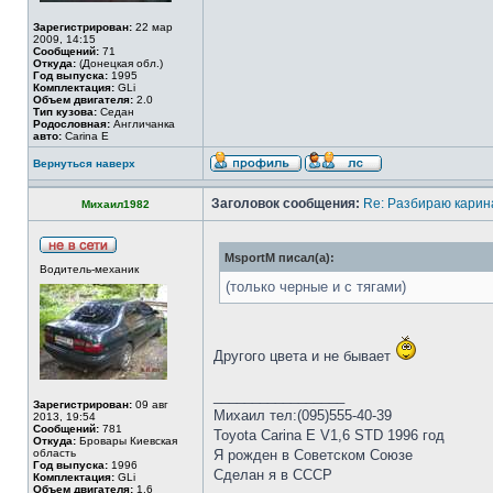
Зарегистрирован:
22 мар
2009, 14:15
Сообщений:
71
Откуда:
(Донецкая обл.)
Год выпуска:
1995
Комплектация:
GLi
Объем двигателя:
2.0
Тип кузова:
Седан
Родословная:
Англичанка
авто:
Carina E
Вернуться наверх
Заголовок сообщения:
Re: Разбираю карина
Михаил1982
MsportM писал(а):
Водитель-механик
(только черные и с тягами)
Другого цвета и не бывает
_________________
Зарегистрирован:
09 авг
Михаил тел:(095)555-40-39
2013, 19:54
Сообщений:
781
Toyota Carina E V1,6 STD 1996 год
Откуда:
Бровары Киевская
область
Я рожден в Советском Союзе
Год выпуска:
1996
Сделан я в СССР
Комплектация:
GLi
Объем двигателя:
1.6