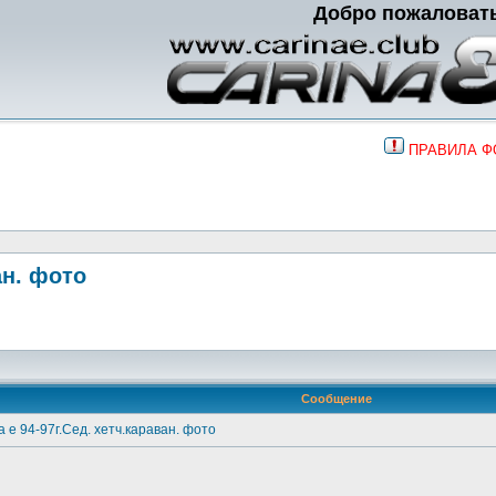
Добро пожаловат
ПРАВИЛА 
ан. фото
Сообщение
 е 94-97г.Сед. хетч.караван. фото