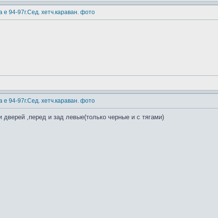
 е 94-97г.Сед. хетч.караван. фото
 е 94-97г.Сед. хетч.караван. фото
дверей ,перед и зад левые(только черные и с тягами)