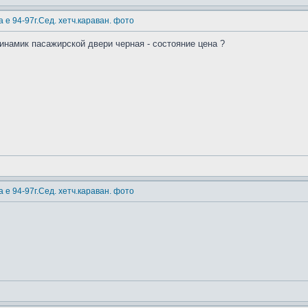
 е 94-97г.Сед. хетч.караван. фото
динамик пасажирской двери черная - состояние цена ?
 е 94-97г.Сед. хетч.караван. фото