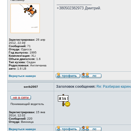
_________________
+380502382973 Дмитрий.
Зарегистрирован:
26 апр
2012, 22:49
Сообщений:
71
Откуда:
Одесса
Год выпуска:
1995
Комплектация:
XLi
Объем двигателя:
1.6
Тип кузова:
Седан
Родословная:
Англичанка
авто:
1.6 LB
Вернуться наверх
Заголовок сообщения:
Re: Разбираю карина
serik2007
Понимающий водитель
Зарегистрирован:
15 янв
2014, 12:02
Сообщений:
220
Откуда:
Винница
Вернуться наверх