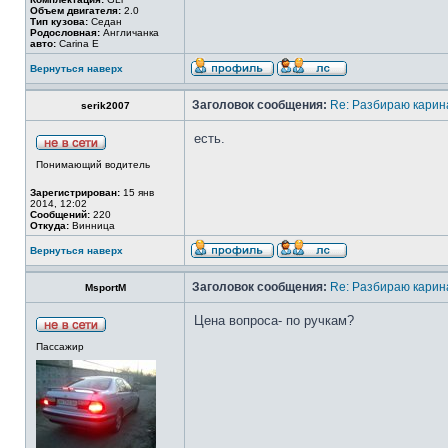
Объем двигателя:
2.0
Тип кузова:
Седан
Родословная:
Англичанка
авто:
Carina E
Вернуться наверх
Заголовок сообщения:
Re: Разбираю карина
serik2007
есть.
Понимающий водитель
Зарегистрирован:
15 янв
2014, 12:02
Сообщений:
220
Откуда:
Винница
Вернуться наверх
Заголовок сообщения:
Re: Разбираю карина
MsportM
Цена вопроса- по ручкам?
Пассажир