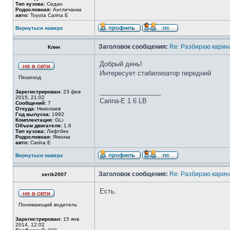
Тип кузова:
Седан
Родословная:
Англичанка
авто:
Toyota Carina E
Вернуться наверх
Заголовок сообщения:
Re: Разбираю карина
Клин
Добрый день!
Интересует стабилизатор передний
Пешеход
_________________
Зарегистрирован:
23 фев
2015, 21:02
Сarina-E 1.6 LB
Сообщений:
7
Откуда:
Николаев
Год выпуска:
1992
Комплектация:
GLi
Объем двигателя:
1.6
Тип кузова:
Лифтбек
Родословная:
Японка
авто:
Carina E
Вернуться наверх
Заголовок сообщения:
Re: Разбираю карина
serik2007
Есть.
Понимающий водитель
Зарегистрирован:
15 янв
2014, 12:02