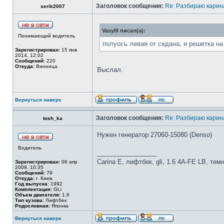
Заголовок сообщения:
Re: Разбираю карина
serik2007
Vasylll писал(а):
Понимающий водитель
полуось левая от седана, и решетка на
Зарегистрирован:
15 янв
2014, 12:02
Сообщений:
220
Откуда:
Винница
Выслал.
Вернуться наверх
Заголовок сообщения:
Re: Разбираю карина
tosh_ka
Нужен генератор 27060-15080 (Denso)
Водитель
_________________
Carina E, лифтбек, gli, 1.6 4A-FE LB, тем
Зарегистрирован:
06 апр
2009, 10:35
Сообщений:
79
Откуда:
г. Киев
Год выпуска:
1992
Комплектация:
GLi
Объем двигателя:
1.6
Тип кузова:
Лифтбек
Родословная:
Японка
Вернуться наверх