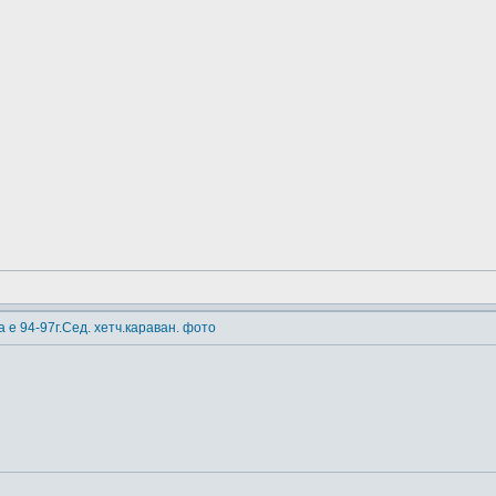
 е 94-97г.Сед. хетч.караван. фото