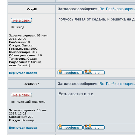
Заголовок сообщения:
Re: Разбираю карина
Vasylll
полуось левая от седана, и решетка на 
Пешеход
Зарегистрирован:
03 июн
2013, 22:09
Сообщений:
8
Откуда:
Одесса
Год выпуска:
1992
Комплектация:
XLi
Объем двигателя:
1.6
Тип кузова:
Седан
Родословная:
Японка
авто:
белый :)
Вернуться наверх
Заголовок сообщения:
Re: Разбираю карина
serik2007
Есть ответил в л.с.
Понимающий водитель
Зарегистрирован:
15 янв
2014, 12:02
Сообщений:
220
Откуда:
Винница
Вернуться наверх