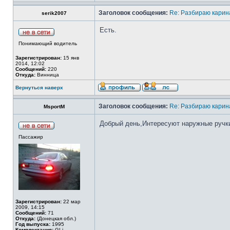
Заголовок сообщения:
Re: Разбираю карина
serik2007
Есть.
Понимающий водитель
Зарегистрирован:
15 янв
2014, 12:02
Сообщений:
220
Откуда:
Винница
Вернуться наверх
Заголовок сообщения:
Re: Разбираю карина
MsportM
Добрый день,Интересуют наружные ручки 
Пассажир
Зарегистрирован:
22 мар
2009, 14:15
Сообщений:
71
Откуда:
(Донецкая обл.)
Год выпуска:
1995
Комплектация:
GLi