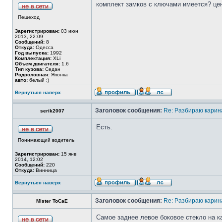
комплект замков с ключами имеется? це
Пешеход
Зарегистрирован:
03 июн
2013, 22:09
Сообщений:
8
Откуда:
Одесса
Год выпуска:
1992
Комплектация:
XLi
Объем двигателя:
1.6
Тип кузова:
Седан
Родословная:
Японка
авто:
белый :)
Вернуться наверх
Заголовок сообщения:
Re: Разбираю карина
serik2007
Есть.
Понимающий водитель
Зарегистрирован:
15 янв
2014, 12:02
Сообщений:
220
Откуда:
Винница
Вернуться наверх
Заголовок сообщения:
Re: Разбираю карина
Mister ToCaE
Самое заднее левое боковое стекло на к