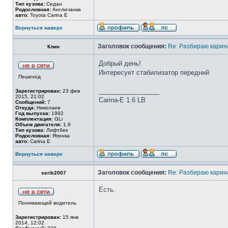
Тип кузова:
Седан
Родословная:
Англичанка
авто:
Toyota Carina E
Вернуться наверх
Заголовок сообщения:
Re: Разбираю карина
Клин
Добрый день!
Интересует стабилизатор передний
Пешеход
_________________
Зарегистрирован:
23 фев
2015, 21:02
Сarina-E 1.6 LB
Сообщений:
7
Откуда:
Николаев
Год выпуска:
1992
Комплектация:
GLi
Объем двигателя:
1.6
Тип кузова:
Лифтбек
Родословная:
Японка
авто:
Carina E
Вернуться наверх
Заголовок сообщения:
Re: Разбираю карина
serik2007
Есть.
Понимающий водитель
Зарегистрирован:
15 янв
2014, 12:02