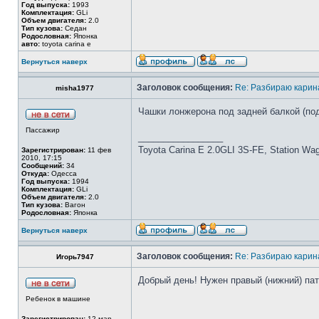
Год выпуска:
1993
Комплектация:
GLi
Объем двигателя:
2.0
Тип кузова:
Седан
Родословная:
Японка
авто:
toyota carina e
Вернуться наверх
Заголовок сообщения:
Re: Разбираю карина
misha1977
Чашки лонжерона под задней балкой (по
Пассажир
_________________
Toyota Carina E 2.0GLI 3S-FE, Station Wa
Зарегистрирован:
11 фев
2010, 17:15
Сообщений:
34
Откуда:
Одесса
Год выпуска:
1994
Комплектация:
GLi
Объем двигателя:
2.0
Тип кузова:
Вагон
Родословная:
Японка
Вернуться наверх
Заголовок сообщения:
Re: Разбираю карина
Игорь7947
Добрый день! Нужен правый (нижний) патр
Ребенок в машине
Зарегистрирован:
12 мар