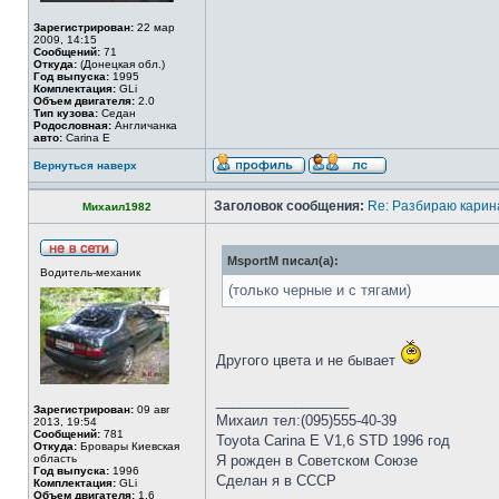
Зарегистрирован:
22 мар
2009, 14:15
Сообщений:
71
Откуда:
(Донецкая обл.)
Год выпуска:
1995
Комплектация:
GLi
Объем двигателя:
2.0
Тип кузова:
Седан
Родословная:
Англичанка
авто:
Carina E
Вернуться наверх
Заголовок сообщения:
Re: Разбираю карина
Михаил1982
MsportM писал(а):
Водитель-механик
(только черные и с тягами)
Другого цвета и не бывает
_________________
Зарегистрирован:
09 авг
Михаил тел:(095)555-40-39
2013, 19:54
Сообщений:
781
Toyota Carina E V1,6 STD 1996 год
Откуда:
Бровары Киевская
область
Я рожден в Советском Союзе
Год выпуска:
1996
Сделан я в СССР
Комплектация:
GLi
Объем двигателя:
1.6