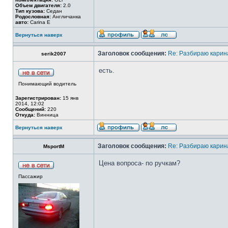
Объем двигателя:
2.0
Тип кузова:
Седан
Родословная:
Англичанка
авто:
Carina E
Вернуться наверх
Заголовок сообщения:
Re: Разбираю карина
serik2007
есть.
Понимающий водитель
Зарегистрирован:
15 янв
2014, 12:02
Сообщений:
220
Откуда:
Винница
Вернуться наверх
Заголовок сообщения:
Re: Разбираю карина
MsportM
Цена вопроса- по ручкам?
Пассажир