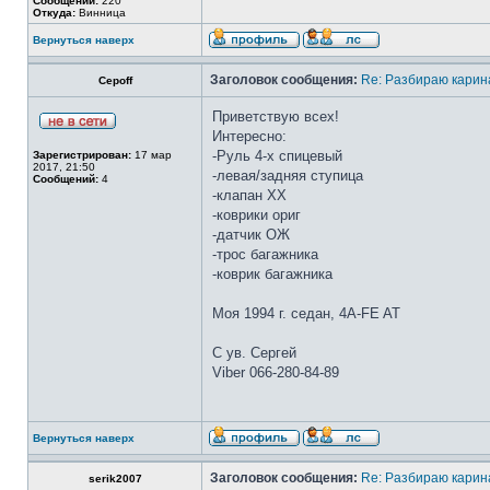
Сообщений:
220
Откуда:
Винница
Вернуться наверх
Заголовок сообщения:
Re: Разбираю карина
Cepoff
Приветствую всех!
Интересно:
-Руль 4-х спицевый
Зарегистрирован:
17 мар
2017, 21:50
-левая/задняя ступица
Сообщений:
4
-клапан ХХ
-коврики ориг
-датчик ОЖ
-трос багажника
-коврик багажника
Моя 1994 г. седан, 4A-FE AT
С ув. Сергей
Viber 066-280-84-89
Вернуться наверх
Заголовок сообщения:
Re: Разбираю карина
serik2007