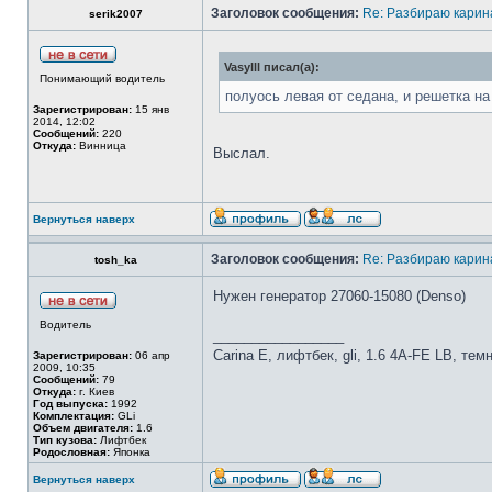
Заголовок сообщения:
Re: Разбираю карина
serik2007
Vasylll писал(а):
Понимающий водитель
полуось левая от седана, и решетка на
Зарегистрирован:
15 янв
2014, 12:02
Сообщений:
220
Откуда:
Винница
Выслал.
Вернуться наверх
Заголовок сообщения:
Re: Разбираю карина
tosh_ka
Нужен генератор 27060-15080 (Denso)
Водитель
_________________
Carina E, лифтбек, gli, 1.6 4A-FE LB, тем
Зарегистрирован:
06 апр
2009, 10:35
Сообщений:
79
Откуда:
г. Киев
Год выпуска:
1992
Комплектация:
GLi
Объем двигателя:
1.6
Тип кузова:
Лифтбек
Родословная:
Японка
Вернуться наверх