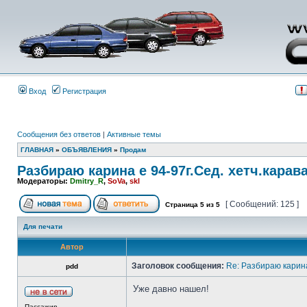
Вход
Регистрация
Сообщения без ответов
|
Активные темы
ГЛАВНАЯ
»
ОБЪЯВЛЕНИЯ
»
Продам
Разбираю карина е 94-97г.Сед. хетч.карав
Модераторы:
Dmitry_R
,
SoVa
,
skl
[ Сообщений: 125 ]
Страница
5
из
5
Для печати
Автор
Заголовок сообщения:
Re: Разбираю карина
pdd
Уже давно нашел!
Пассажир