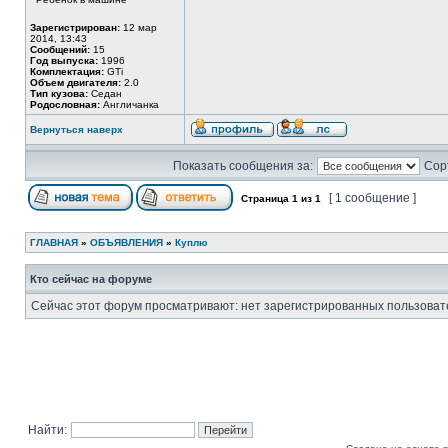
Зарегистрирован:
12 мар
2014, 13:43
Сообщений:
15
Год выпуска:
1996
Комплектация:
GTi
Объем двигателя:
2.0
Тип кузова:
Седан
Родословная:
Англичанка
Вернуться наверх
Показать сообщения за:
Сор
[ 1 сообщение ]
Страница
1
из
1
ГЛАВНАЯ
»
ОБЪЯВЛЕНИЯ
»
Куплю
Кто сейчас на форуме
Сейчас этот форум просматривают: нет зарегистрированных пользовате
Найти: