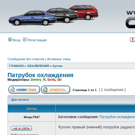
Вход
Регистрация
Сообщения без ответов
|
Активные темы
ГЛАВНАЯ
»
ОБЪЯВЛЕНИЯ
»
Куплю
Патрубок охлаждения
Модераторы:
Dmitry_R
,
SoVa
,
skl
[ 1 сообщение ]
Страница
1
из
1
Для печати
Автор
Заголовок сообщения:
Патрубок охлажден
Игорь7947
Куплю правый (нижний) патрубок радиатор
Ребенок в машине