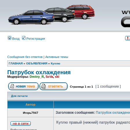
Вход
Регистрация
Сообщения без ответов
|
Активные темы
ГЛАВНАЯ
»
ОБЪЯВЛЕНИЯ
»
Куплю
Патрубок охлаждения
Модераторы:
Dmitry_R
,
SoVa
,
skl
[ 1 сообщение ]
Страница
1
из
1
Для печати
Автор
Заголовок сообщения:
Патрубок охлажден
Игорь7947
Куплю правый (нижний) патрубок радиатор
Ребенок в машине