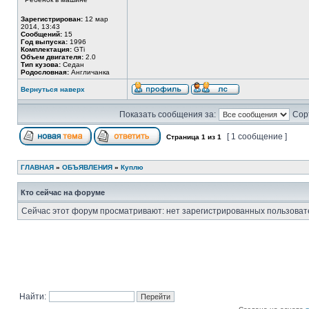
Зарегистрирован:
12 мар
2014, 13:43
Сообщений:
15
Год выпуска:
1996
Комплектация:
GTi
Объем двигателя:
2.0
Тип кузова:
Седан
Родословная:
Англичанка
Вернуться наверх
Показать сообщения за:
Сор
[ 1 сообщение ]
Страница
1
из
1
ГЛАВНАЯ
»
ОБЪЯВЛЕНИЯ
»
Куплю
Кто сейчас на форуме
Сейчас этот форум просматривают: нет зарегистрированных пользовате
Найти: