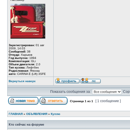
Зарегистрирован:
01 авг
2009, 14:03
Сообщений:
38
Откуда:
Харьков
Год выпуска:
1994
Комплектация:
GLi
Объем двигателя:
2.0
Тип кузова:
Лифтбек
Родословная:
Японка
авто:
CARINA E (Lift) 3SFE
Вернуться наверх
Показать сообщения за:
Сор
[ 1 сообщение ]
Страница
1
из
1
ГЛАВНАЯ
»
ОБЪЯВЛЕНИЯ
»
Куплю
Кто сейчас на форуме