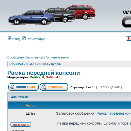
Вход
Регистрация
Сообщения без ответов
|
Активные темы
ГЛАВНАЯ
»
ОБЪЯВЛЕНИЯ
»
Куплю
Рамка передней консоли
Модераторы:
Dmitry_R
,
SoVa
,
skl
[ 1 сообщение ]
Страница
1
из
1
Для печати
Автор
Заголовок сообщения:
Рамка передней кон
ZZ-Top
Рамка передней консоли. Сломали горе а
Пассажир