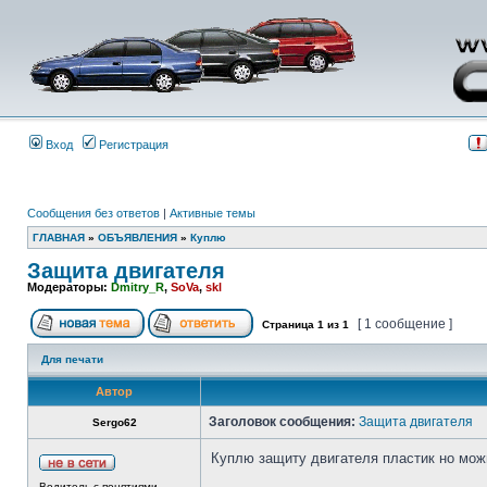
Вход
Регистрация
Сообщения без ответов
|
Активные темы
ГЛАВНАЯ
»
ОБЪЯВЛЕНИЯ
»
Куплю
Защита двигателя
Модераторы:
Dmitry_R
,
SoVa
,
skl
[ 1 сообщение ]
Страница
1
из
1
Для печати
Автор
Заголовок сообщения:
Защита двигателя
Sergo62
Куплю защиту двигателя пластик но мож
Водитель с понятиями