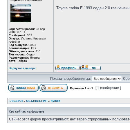
_________________
Toyota carina E 1993 седан 2.0 газ-бензи
Зарегистрирован:
28 апр
2009, 07:01
Сообщений:
302
Откуда:
Украина Киевская
губерня
Год выпуска:
1993
Комплектация:
GLi
Объем двигателя:
2.0
Тип кузова:
Седан
Родословная:
Японка
авто:
Тойота
Вернуться наверх
Показать сообщения за:
Сор
[ 1 сообщение ]
Страница
1
из
1
ГЛАВНАЯ
»
ОБЪЯВЛЕНИЯ
»
Куплю
Кто сейчас на форуме
Сейчас этот форум просматривают: нет зарегистрированных пользовате