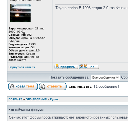
_________________
Toyota carina E 1993 седан 2.0 газ-бензи
Зарегистрирован:
28 апр
2009, 07:01
Сообщений:
302
Откуда:
Украина Киевская
губерня
Год выпуска:
1993
Комплектация:
GLi
Объем двигателя:
2.0
Тип кузова:
Седан
Родословная:
Японка
авто:
Тойота
Вернуться наверх
Показать сообщения за:
Сор
[ 1 сообщение ]
Страница
1
из
1
ГЛАВНАЯ
»
ОБЪЯВЛЕНИЯ
»
Куплю
Кто сейчас на форуме
Сейчас этот форум просматривают: нет зарегистрированных пользовате