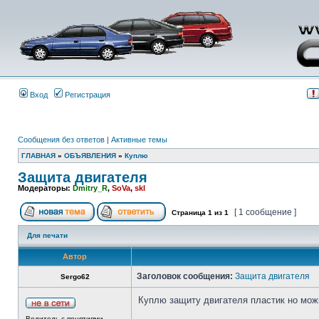
Вход
Регистрация
Сообщения без ответов
|
Активные темы
ГЛАВНАЯ
»
ОБЪЯВЛЕНИЯ
»
Куплю
Защита двигателя
Модераторы:
Dmitry_R
,
SoVa
,
skl
[ 1 сообщение ]
Страница
1
из
1
Для печати
Автор
Заголовок сообщения:
Защита двигателя
Sergo62
Куплю защиту двигателя пластик но мож
Водитель с понятиями