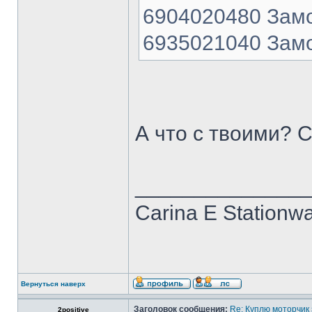
6904020480 Замо
6935021040 Замо
А что с твоими? 
______________
Carina E Stationw
Вернуться наверх
Заголовок сообщения:
Re: Куплю моторчик
2positive