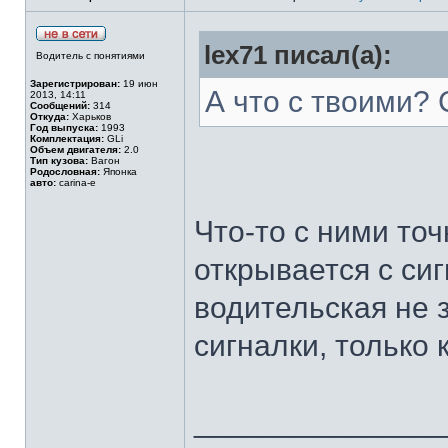
lex71 писал(а):
Водитель с понятиями
Зарегистрирован:
19 июн
А что с твоими?
2013, 14:11
Сообщений:
314
Откуда:
Харьков
Год выпуска:
1993
Комплектация:
GLi
Объем двигателя:
2.0
Тип кузова:
Вагон
Родословная:
Японка
авто:
carina-e
Что-то с ними то
открывается с си
водительская не 
сигналки, только 
______________