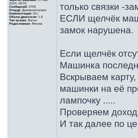
2010, 00:41
только связки -за
Сообщений:
3700
Откуда:
Днепропетровск
Комплектация:
GLi
ЕСЛИ щелчёк маши
Объем двигателя:
1.6
Тип кузова:
Вагон
Родословная:
Японка
замок нарушена.
Если щелчёк отсу
Машинка последня
Вскрываем карту,
машинки на её п
лампочку .....
Проверяем доходи
И так далее по це