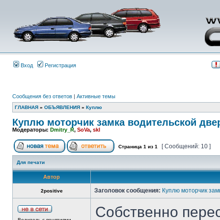
Вход
Регистрация
Сообщения без ответов
|
Активные темы
ГЛАВНАЯ
»
ОБЪЯВЛЕНИЯ
»
Куплю
Куплю моторчик замка водительской две
Модераторы:
Dmitry_R
,
SoVa
,
skl
[ Сообщений: 10 ]
Страница
1
из
1
Для печати
Автор
Заголовок сообщения:
Куплю моторчик зам
2positive
Собственно перес
Водитель с понятиями