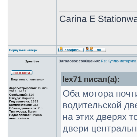
______________
Carina E Stationw
Вернуться наверх
Заголовок сообщения:
Re: Куплю моторчик
2positive
lex71 писал(а):
Водитель с понятиями
Зарегистрирован:
19 июн
Оба мотора почт
2013, 14:11
Сообщений:
314
Откуда:
Харьков
Год выпуска:
1993
водительской дв
Комплектация:
GLi
Объем двигателя:
2.0
Тип кузова:
Вагон
на этих дверях 
Родословная:
Японка
авто:
carina-e
двери центральн