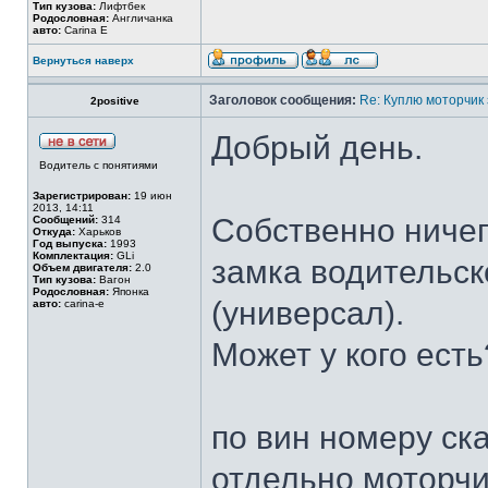
Тип кузова:
Лифтбек
Родословная:
Англичанка
авто:
Carina E
Вернуться наверх
Заголовок сообщения:
Re: Куплю моторчик
2positive
Добрый день.
Водитель с понятиями
Зарегистрирован:
19 июн
2013, 14:11
Собственно ничег
Сообщений:
314
Откуда:
Харьков
Год выпуска:
1993
Комплектация:
GLi
замка водительск
Объем двигателя:
2.0
Тип кузова:
Вагон
Родословная:
Японка
(универсал).
авто:
carina-e
Может у кого есть
по вин номеру ска
отдельно моторчик