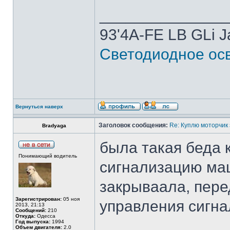
______________
93'4A-FE LB GLi 
Светодиодное осв
Вернуться наверх
Заголовок сообщения:
Re: Куплю моторчик
Bradyaga
была такая беда 
Понимающий водитель
сигнализацию маш
закрываала, пере
Зарегистрирован:
05 ноя
управления сигна
2013, 21:13
Сообщений:
210
Откуда:
Одесса
Год выпуска:
1994
Объем двигателя:
2.0