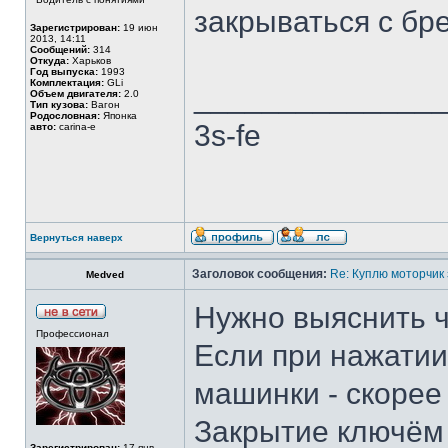
закрываться с бре
Зарегистрирован:
19 июн
2013, 14:11
Сообщений:
314
Откуда:
Харьков
Год выпуска:
1993
Комплектация:
GLi
______________
Объем двигателя:
2.0
Тип кузова:
Вагон
Родословная:
Японка
3s-fe
авто:
carina-e
Вернуться наверх
Заголовок сообщения:
Re: Куплю моторчик
Medved
Нужно выяснить ч
Профессионал
Если при нажати
машинки - скорее 
Закрытие ключём
Зарегистрирован:
17 янв