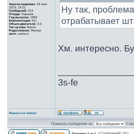
Зарегистрирован:
19 июн
Ну так, проблема
2013, 14:11
Сообщений:
314
Откуда:
Харьков
Год выпуска:
1993
отрабатывает шт
Комплектация:
GLi
Объем двигателя:
2.0
Тип кузова:
Вагон
Родословная:
Японка
авто:
carina-e
Хм. интересно. Б
______________
3s-fe
Вернуться наверх
Показать сообщения за:
Сорт
[ Сообщений: 10 ]
Страница
1
из
1