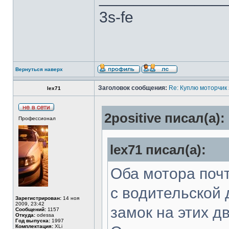
3s-fe
Вернуться наверх
Заголовок сообщения:
Re: Куплю моторчик
lex71
2positive писал(а):
Профессионал
lex71 писал(а):
Оба мотора поч
с водительской
Зарегистрирован:
14 ноя
2009, 23:42
замок на этих д
Сообщений:
1157
Откуда:
odessa
Год выпуска:
1997
Комплектация:
XLi