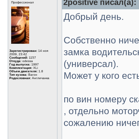
2positive писал(а):
Профессионал
Добрый день.
Собственно ниче
замка водительс
Зарегистрирован:
14 ноя
2009, 23:42
Сообщений:
1157
(универсал).
Откуда:
odessa
Год выпуска:
1997
Комплектация:
XLi
Объем двигателя:
1.8
Может у кого ест
Тип кузова:
Вагон
Родословная:
Англичанка
по вин номеру ск
, отдельно мотор
сожалению ничег