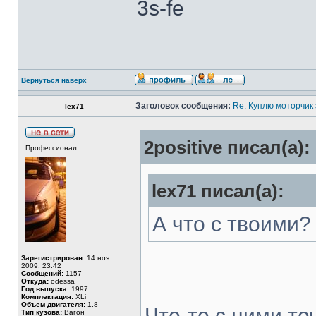
3s-fe
Вернуться наверх
Заголовок сообщения:
Re: Куплю моторчик
lex71
2positive писал(а):
Профессионал
lex71 писал(а):
А что с твоими?
Зарегистрирован:
14 ноя
2009, 23:42
Сообщений:
1157
Откуда:
odessa
Год выпуска:
1997
Комплектация:
XLi
Объем двигателя:
1.8
Что-то с ними то
Тип кузова:
Вагон