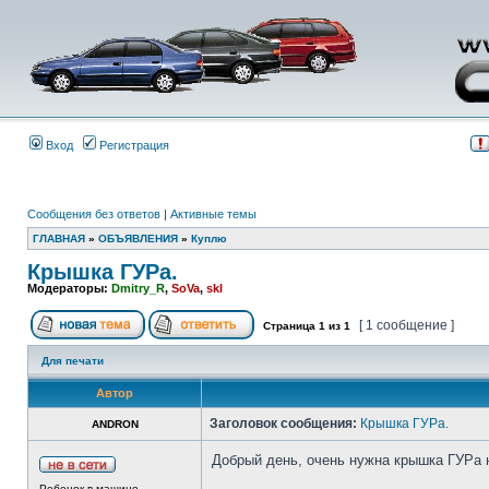
Вход
Регистрация
Сообщения без ответов
|
Активные темы
ГЛАВНАЯ
»
ОБЪЯВЛЕНИЯ
»
Куплю
Крышка ГУРа.
Модераторы:
Dmitry_R
,
SoVa
,
skl
[ 1 сообщение ]
Страница
1
из
1
Для печати
Автор
Заголовок сообщения:
Крышка ГУРа.
ANDRON
Добрый день, очень нужна крышка ГУРа н
Ребенок в машине