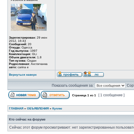
Зарегистрирован:
29 июн
2012, 16:43
Сообщений:
20
Откуда:
Одесса
Год выпуска:
1997
Комплектация:
GLi
Объем двигателя:
1.8
Тип кузова:
Седан
Родословная:
Англичанка
авто:
carina e
Вернуться наверх
Показать сообщения за:
Сор
[ 1 сообщение ]
Страница
1
из
1
ГЛАВНАЯ
»
ОБЪЯВЛЕНИЯ
»
Куплю
Кто сейчас на форуме
Сейчас этот форум просматривают: нет зарегистрированных пользовате