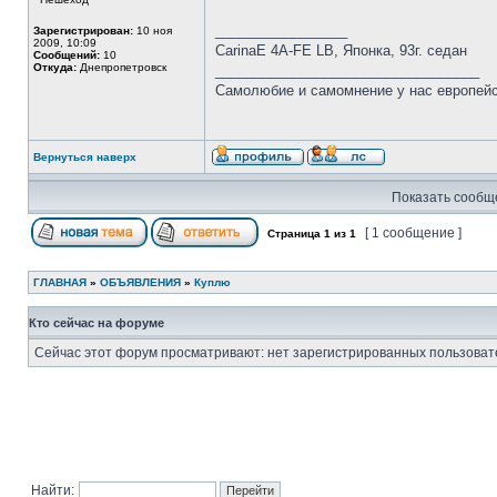
_________________
Зарегистрирован:
10 ноя
2009, 10:09
CarinaE 4A-FE LB, Японка, 93г. седан
Сообщений:
10
Откуда:
Днепропетровск
__________________________________
Самолюбие и самомнение у нас европейск
Вернуться наверх
Показать сообще
[ 1 сообщение ]
Страница
1
из
1
ГЛАВНАЯ
»
ОБЪЯВЛЕНИЯ
»
Куплю
Кто сейчас на форуме
Сейчас этот форум просматривают: нет зарегистрированных пользовате
Найти: