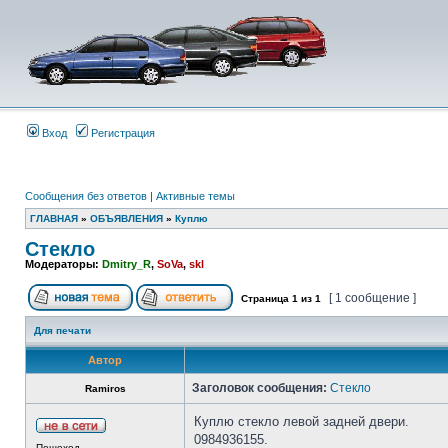
Вход
Регистрация
Сообщения без ответов
|
Активные темы
ГЛАВНАЯ
»
ОБЪЯВЛЕНИЯ
»
Куплю
Стекло
Модераторы:
Dmitry_R
,
SoVa
,
skl
[ 1 сообщение ]
Страница
1
из
1
Для печати
Автор
Заголовок сообщения:
Стекло
Ramiros
Куплю стекло левой задней двери.
0984936155.
Пешеход