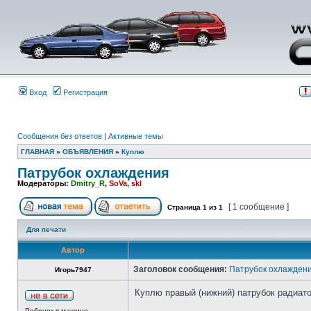
Вход
Регистрация
Сообщения без ответов
|
Активные темы
ГЛАВНАЯ
»
ОБЪЯВЛЕНИЯ
»
Куплю
Патрубок охлаждения
Модераторы:
Dmitry_R
,
SoVa
,
skl
[ 1 сообщение ]
Страница
1
из
1
Для печати
Автор
Заголовок сообщения:
Патрубок охлажден
Игорь7947
Куплю правый (нижний) патрубок радиатор
Ребенок в машине