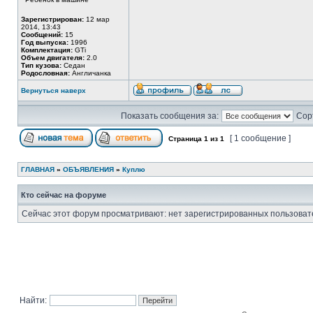
Зарегистрирован:
12 мар
2014, 13:43
Сообщений:
15
Год выпуска:
1996
Комплектация:
GTi
Объем двигателя:
2.0
Тип кузова:
Седан
Родословная:
Англичанка
Вернуться наверх
Показать сообщения за:
Сор
[ 1 сообщение ]
Страница
1
из
1
ГЛАВНАЯ
»
ОБЪЯВЛЕНИЯ
»
Куплю
Кто сейчас на форуме
Сейчас этот форум просматривают: нет зарегистрированных пользовате
Найти: