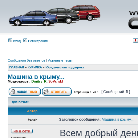
Вход
Регистрация
Сообщения без ответов
|
Активные темы
ГЛАВНАЯ
»
КУРИЛКА
»
Юридическая поддержка
Машина в крыму...
Модераторы:
Dmitry_R
,
SoVa
,
skl
[ Сообщений: 5 ]
Страница
1
из
1
Для печати
Автор
Заголовок сообщения:
Машина в крыму...
franch
Всем добрый день
Пассажир