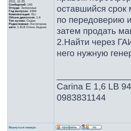
2011, 11:35
Сообщений:
140
оставшийся срок 
Откуда:
Запорожье
Год выпуска:
1994
Комплектация:
GLi
по передоверию и
Объем двигателя:
1.6
Тип кузова:
Седан
Родословная:
Англичанка
авто:
1,6LB Очень бедная
затем продать маш
2.Найти через ГАИ
него нужную генер
______________
Carina E 1,6 LB 94
0983831144
Вернуться наверх