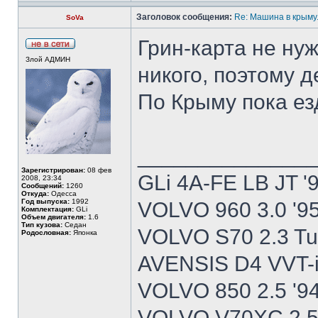
Заголовок сообщения:
Re: Машина в крыму.
SoVa
Грин-карта не нуж
Злой АДМИН
никого, поэтому 
По Крыму пока ез
______________
Зарегистрирован:
08 фев
GLi 4A-FE LB JT '
2008, 23:34
Сообщений:
1260
Откуда:
Одесса
Год выпуска:
1992
VOLVO 960 3.0 '9
Комплектация:
GLi
Объем двигателя:
1.6
Тип кузова:
Седан
VOLVO S70 2.3 Tu
Родословная:
Японка
AVENSIS D4 VVT-i
VOLVO 850 2.5 '9
VOLVO V70XC 2.5T