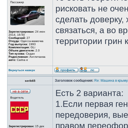
Пассажир
рисковать не оче
сделать доверку, 
связаться, а во в
Зарегистрирован:
24 июн
2014, 16:50
Сообщений:
27
территории грин 
Откуда:
Одесса-мамочка
Год выпуска:
1993
Комплектация:
GLi
Объем двигателя:
2.0
Тип кузова:
Седан
Родословная:
Англичанка
авто:
Carina e
Вернуться наверх
Заголовок сообщения:
Re: Машина в крыму.
serik65
Есть 2 варианта:
Водитель
1.Если первая ге
передоверия, вые
правом переоформ
Зарегистрирован:
15 дек