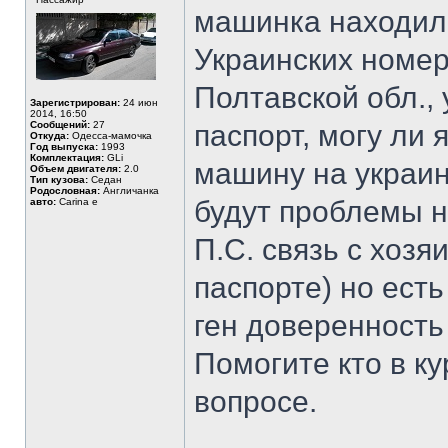
машинка находил
Украинских номера
Полтавской обл.,
Зарегистрирован:
24 июн
2014, 16:50
Сообщений:
27
паспорт, могу ли 
Откуда:
Одесса-мамочка
Год выпуска:
1993
Комплектация:
GLi
машину на украин
Объем двигателя:
2.0
Тип кузова:
Седан
Родословная:
Англичанка
будут проблемы н
авто:
Carina e
П.С. связь с хозя
паспорте) но есть
ген доверенность 
Помогите кто в ку
вопросе.