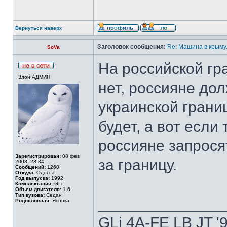
Вернуться наверх
Заголовок сообщения:
Re: Машина в крыму.
SoVa
На российской гр
Злой АДМИН
нет, россияне до
украинской грани
будет, а вот если
россияне запрося
Зарегистрирован:
08 фев
за границу.
2008, 23:34
Сообщений:
1260
Откуда:
Одесса
Год выпуска:
1992
Комплектация:
GLi
Объем двигателя:
1.6
Тип кузова:
Седан
______________
Родословная:
Японка
GLi 4A-FE LB JT '