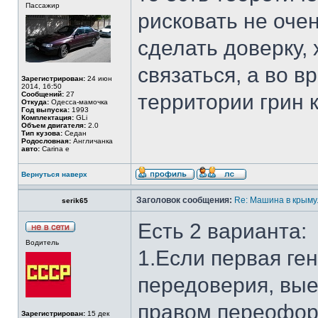
Пассажир
рисковать не оче
сделать доверку, 
связаться, а во в
Зарегистрирован:
24 июн
2014, 16:50
Сообщений:
27
территории грин 
Откуда:
Одесса-мамочка
Год выпуска:
1993
Комплектация:
GLi
Объем двигателя:
2.0
Тип кузова:
Седан
Родословная:
Англичанка
авто:
Carina e
Вернуться наверх
Заголовок сообщения:
Re: Машина в крыму.
serik65
Есть 2 варианта:
Водитель
1.Если первая ге
передоверия, вые
правом переоформ
Зарегистрирован:
15 дек