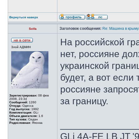
Вернуться наверх
Заголовок сообщения:
Re: Машина в крыму.
SoVa
На российской гр
Злой АДМИН
нет, россияне до
украинской грани
будет, а вот если
россияне запрося
Зарегистрирован:
08 фев
за границу.
2008, 23:34
Сообщений:
1260
Откуда:
Одесса
Год выпуска:
1992
Комплектация:
GLi
Объем двигателя:
1.6
Тип кузова:
Седан
______________
Родословная:
Японка
GLi 4A-FE LB JT '