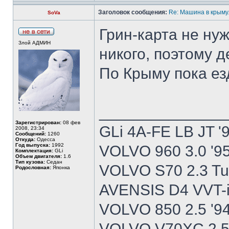
Заголовок сообщения:
Re: Машина в крыму.
SoVa
Грин-карта не нуж
Злой АДМИН
никого, поэтому 
По Крыму пока ез
______________
Зарегистрирован:
08 фев
GLi 4A-FE LB JT '
2008, 23:34
Сообщений:
1260
Откуда:
Одесса
Год выпуска:
1992
VOLVO 960 3.0 '9
Комплектация:
GLi
Объем двигателя:
1.6
Тип кузова:
Седан
VOLVO S70 2.3 Tu
Родословная:
Японка
AVENSIS D4 VVT-i
VOLVO 850 2.5 '9
VOLVO V70XC 2.5T