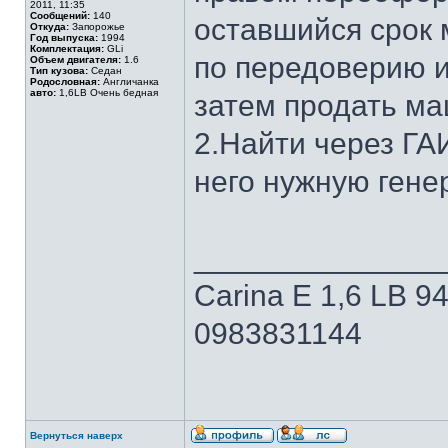
2011, 11:35
Сообщений:
140
оставшийся срок 
Откуда:
Запорожье
Год выпуска:
1994
Комплектация:
GLi
по передоверию и
Объем двигателя:
1.6
Тип кузова:
Седан
Родословная:
Англичанка
авто:
1,6LB Очень бедная
затем продать маш
2.Найти через ГАИ
него нужную генер
______________
Carina E 1,6 LB 94
0983831144
Вернуться наверх