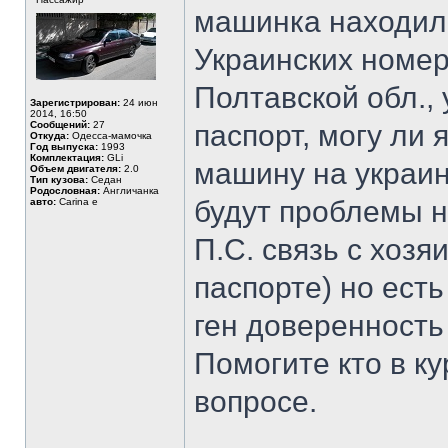
машинка находил
Украинских номера
Полтавской обл.,
Зарегистрирован:
24 июн
2014, 16:50
Сообщений:
27
паспорт, могу ли 
Откуда:
Одесса-мамочка
Год выпуска:
1993
Комплектация:
GLi
машину на украин
Объем двигателя:
2.0
Тип кузова:
Седан
Родословная:
Англичанка
будут проблемы н
авто:
Carina e
П.С. связь с хозя
паспорте) но есть
ген доверенность 
Помогите кто в ку
вопросе.