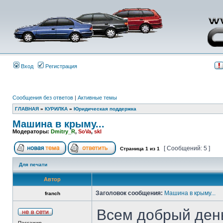
Вход
Регистрация
Сообщения без ответов
|
Активные темы
ГЛАВНАЯ
»
КУРИЛКА
»
Юридическая поддержка
Машина в крыму...
Модераторы:
Dmitry_R
,
SoVa
,
skl
[ Сообщений: 5 ]
Страница
1
из
1
Для печати
Автор
Заголовок сообщения:
Машина в крыму...
franch
Всем добрый день
Пассажир