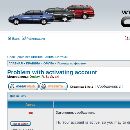
Вход
Регистрация
Сообщения без ответов
|
Активные темы
ГЛАВНАЯ
»
ПРАВИЛА ФОРУМА
»
Помощь по форуму
Problem with activating account
Модераторы:
Dmitry_R
,
SoVa
,
skl
[ Сообщений: 2 ]
Страница
1
из
1
Для печати
Автор
Заголовок сообщения:
skl
Hi. Your account is active, so you may to di
Добрый АДМИН