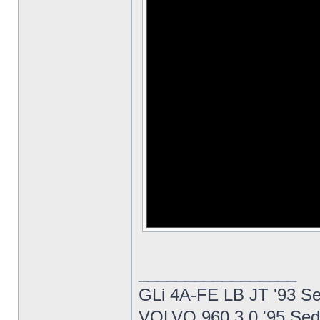
_________________
GLi 4A-FE LB JT '93 S
VOLVO 960 3.0 '95 Se