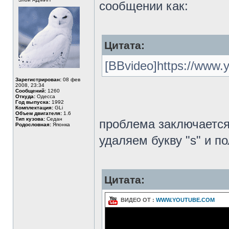
сообщении как:
Цитата:
[BBvideo]https://www.
Зарегистрирован:
08 фев
2008, 23:34
Сообщений:
1260
Откуда:
Одесса
Год выпуска:
1992
Комплектация:
GLi
Объем двигателя:
1.6
Тип кузова:
Седан
проблема заключается 
Родословная:
Японка
удаляем букву "s" и 
Цитата:
ВИДЕО ОТ :
WWW.YOUTUBE.COM