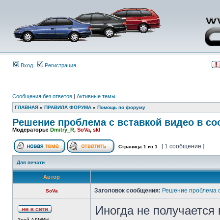
Вход
Регистрация
Сообщения без ответов
|
Активные темы
ГЛАВНАЯ
»
ПРАВИЛА ФОРУМА
»
Помощь по форуму
Решение проблема с вставкой видео в с
Модераторы:
Dmitry_R
,
SoVa
,
skl
[ 1 сообщение ]
Страница
1
из
1
Для печати
Автор
Заголовок сообщения:
Решение проблема с
SoVa
Иногда не получается 
Злой АДМИН