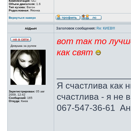
Комплектация:
GLi
Объем двигателя:
1.6
Тип кузова:
Вагон
Родословная:
Японка
Вернуться наверх
Заголовок сообщения:
Re: КИЕВ!!!
АйДжиН
вот так то лучше
Девушка за рулем
как свят
______________
Я счастлива как н
Зарегистрирован:
05 авг
счастлива - я не в
2009, 12:42
Сообщений:
165
Откуда:
Киев
067-547-36-61 Ан