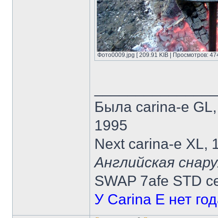
Фото0009.jpg [ 209.91 KIB | Просмотров: 47
______________
Была carina-e GL
1995
Next carina-e XL,
Английская снару
SWAP 7afe STD ce
У Carina E нет го