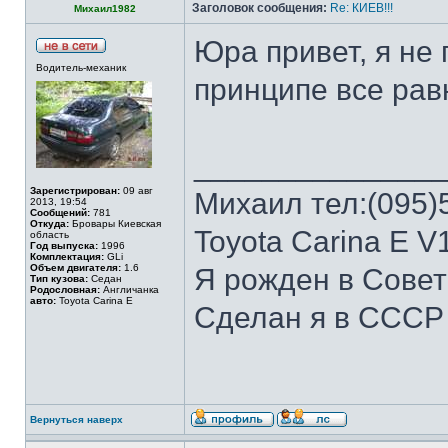
Заголовок сообщения:
Re: КИЕВ!!!
Михаил1982
Юра привет, я не 
Водитель-механик
принципе все равн
______________
Зарегистрирован:
09 авг
Михаил тел:(095)
2013, 19:54
Сообщений:
781
Откуда:
Бровары Киевская
Toyota Carina E V
область
Год выпуска:
1996
Комплектация:
GLi
Объем двигателя:
1.6
Я рожден в Сове
Тип кузова:
Седан
Родословная:
Англичанка
авто:
Toyota Carina E
Сделан я в СССР
Вернуться наверх