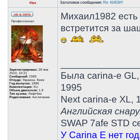
Заголовок сообщения:
Re: КИЕВ!!!
Юра
Михаил1982 есть 
Профессионал
встретится за ша
______________
Зарегистрирован:
28 янв
Была carina-e GL
2010, 10:21
Сообщений:
1595
Откуда:
Украина. Киев
Год выпуска:
1996
1995
Комплектация:
XLi
Объем двигателя:
1.8
Тип кузова:
Лифтбек
Next carina-e XL,
Родословная:
Англичанка
Английская снару
SWAP 7afe STD ce
У Carina E нет го