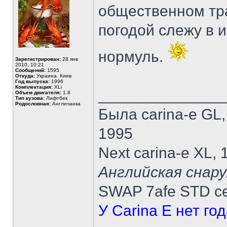
общественном тра
погодой слежу в 
нормуль.
Зарегистрирован:
28 янв
2010, 10:21
Сообщений:
1595
Откуда:
Украина. Киев
Год выпуска:
1996
Комплектация:
XLi
______________
Объем двигателя:
1.8
Тип кузова:
Лифтбек
Родословная:
Англичанка
Была carina-e GL
1995
Next carina-e XL,
Английская снару
SWAP 7afe STD ce
У Carina E нет го