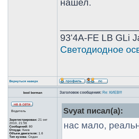
нашел.
______________
93'4A-FE LB GLi 
Светодиодное осв
Вернуться наверх
Заголовок сообщения:
Re: КИЕВ!!!
bool borman
Svyat писал(а):
Водитель
Зарегистрирован:
21 окт
нас мало, реаль
2010, 21:56
Сообщений:
80
Откуда:
Киев
Объем двигателя:
1.6
Тип кузова:
Седан