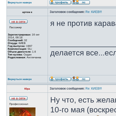
Вернуться наверх
Заголовок сообщения:
Re: КИЕВ!!!
артем е
я не против кара
Пассажир
Зарегистрирован:
16 окт
2014, 08:18
______________
Сообщений:
32
Откуда:
КИЕВ
Год выпуска:
1997
Комплектация:
GLi
делается все...ес
Объем двигателя:
1.6
Тип кузова:
Седан
Родословная:
Англичанка
Вернуться наверх
Заголовок сообщения:
Re: КИЕВ!!!
Юра
Ну что, есть жел
Профессионал
10-го мая (воскр