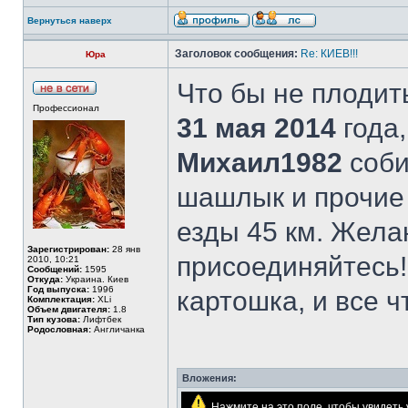
Вернуться наверх
Заголовок сообщения:
Re: КИЕВ!!!
Юра
Что бы не плодит
Профессионал
31 мая 2014
года,
Михаил1982
соби
шашлык и прочие
езды 45 км. Жела
Зарегистрирован:
28 янв
присоединяйтесь
2010, 10:21
Сообщений:
1595
Откуда:
Украина. Киев
Год выпуска:
1996
картошка, и все 
Комплектация:
XLi
Объем двигателя:
1.8
Тип кузова:
Лифтбек
Родословная:
Англичанка
Вложения:
Нажмите на это поле, чтобы увидет