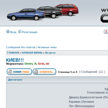
Вход
Регистрация
Сообщения без ответов
|
Активные темы
ГЛАВНАЯ
»
КЛУБНАЯ ЖИЗНЬ
»
Встречи
КИЕВ!!!
Модераторы:
Dmitry_R
,
SoVa
,
skl
[ Сообщений: 111 ]
Страница
5
из
5
Для печати
Г
Голосование за
Дворец Бракосочетания (П
Караван (Луговая)
Лес (Виноградарь)