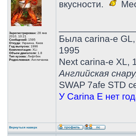
вкусности.
Мес
______________
Зарегистрирован:
28 янв
Была carina-e GL
2010, 10:21
Сообщений:
1595
Откуда:
Украина. Киев
Год выпуска:
1996
1995
Комплектация:
XLi
Объем двигателя:
1.8
Тип кузова:
Лифтбек
Next carina-e XL,
Родословная:
Англичанка
Английская снару
SWAP 7afe STD ce
У Carina E нет го
Вернуться наверх