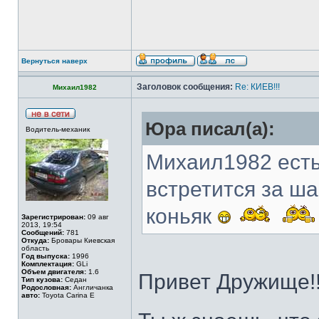
Вернуться наверх
Заголовок сообщения:
Re: КИЕВ!!!
Михаил1982
Юра писал(а):
Водитель-механик
Михаил1982 есть
встретится за ш
коньяк
Зарегистрирован:
09 авг
2013, 19:54
Сообщений:
781
Откуда:
Бровары Киевская
область
Год выпуска:
1996
Комплектация:
GLi
Объем двигателя:
1.6
Привет Дружище!
Тип кузова:
Седан
Родословная:
Англичанка
авто:
Toyota Carina E