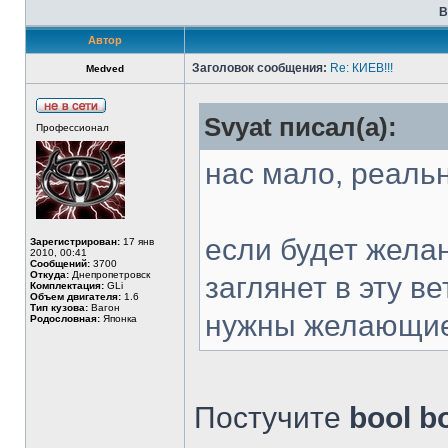
В
Автор
Заголовок сообщения:
Re: КИЕВ!!!
Medved
Svyat писал(а):
Профессионал
нас мало, реаль
если будет желан
Зарегистрирован:
17 янв
2010, 00:41
Сообщений:
3700
Откуда:
Днепропетровск
заглянет в эту ве
Комплектация:
GLi
Объем двигателя:
1.6
Тип кузова:
Вагон
нужны желающи
Родословная:
Японка
Постучите
bool b