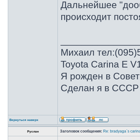
Дальнейшее "доо
происходит посто
______________
Михаил тел:(095)
Toyota Carina E V
Я рожден в Сове
Сделан я в СССР
Вернуться наверх
Заголовок сообщения:
Re: bradyaga`s carin
Руслан