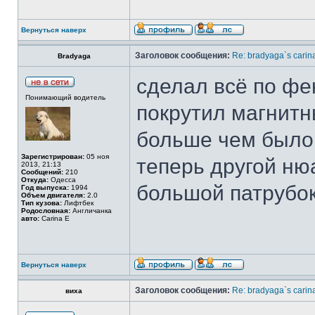
Вернуться наверх
Заголовок сообщения:
Re: bradyaga`s carin
Bradyaga
сделал всё по фе
Понимающий водитель
покрутил магнитны
больше чем было д
Зарегистрирован:
05 ноя
теперь другой ню
2013, 21:13
Сообщений:
210
Откуда:
Одесса
большой патрубок
Год выпуска:
1994
Объем двигателя:
2.0
Тип кузова:
Лифтбек
Родословная:
Англичанка
авто:
Carina E
Вернуться наверх
Заголовок сообщения:
Re: bradyaga`s carin
виха