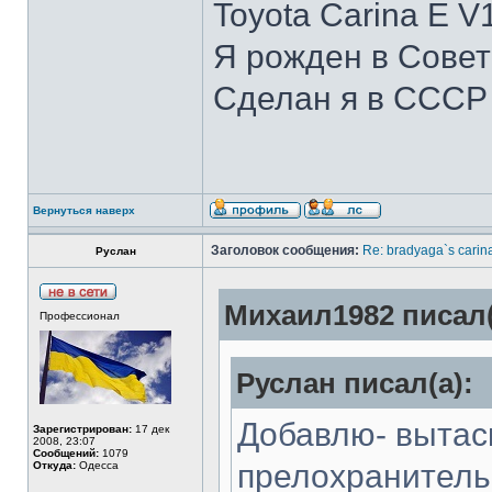
Toyota Carina E V
Я рожден в Сове
Сделан я в СССР
Вернуться наверх
Заголовок сообщения:
Re: bradyaga`s carin
Руслан
Михаил1982 писал(
Профессионал
Руслан писал(а):
Добавлю- вытаск
Зарегистрирован:
17 дек
2008, 23:07
Сообщений:
1079
прелохранитель
Откуда:
Одесса