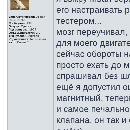
его настраивать 
Зарегистрирован:
05 ноя
тестером...
2013, 21:13
Сообщений:
210
Откуда:
Одесса
мозг переучивал,
Год выпуска:
1994
Объем двигателя:
2.0
Тип кузова:
Лифтбек
Родословная:
Англичанка
для моего двигате
авто:
Carina E
сейчас обороты н
просто ехать до м
спрашивал без шл
ещё я допустил о
магнитный, теперь
и самое печальное
клапана, он так и