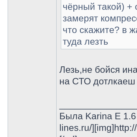
чёрный такой) + 
замерят компресс
что скажите? в ж
туда лезть
Лезь,не бойся ин
на СТО дотлкае
______________
Была Karina E 1.6 
lines.ru/][img]http: