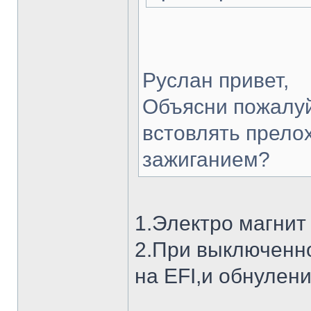
Руслан привет,
Объясни пожалуй
встовлять прело
зажиганием?
1.Электро магнит 
2.При выключенно
на EFI,и обнулени