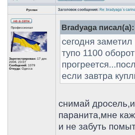
Заголовок сообщения:
Re: bradyaga`s carin
Руслан
Bradyaga писал(а):
Профессионал
сегодня заметил 
тупо 1100 оборот
Зарегистрирован:
17 дек
прогреется...пос
2008, 23:07
Сообщений:
1079
Откуда:
Одесса
если завтра купл
снимай дросель,и
паранита,мне кажи
и не забуть помы