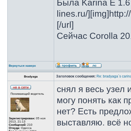
Была Karina E 1.6 
lines.ru/][img]http:
[/url]
Сейчас Corolla 2
Вернуться наверх
Заголовок сообщения:
Re: bradyaga`s carin
Bradyaga
снял я весь узел 
Понимающий водитель
могу понять как 
нет? Есть предло
Зарегистрирован:
05 ноя
выставляю. всё н
2013, 21:13
Сообщений:
210
Откуда:
Одесса