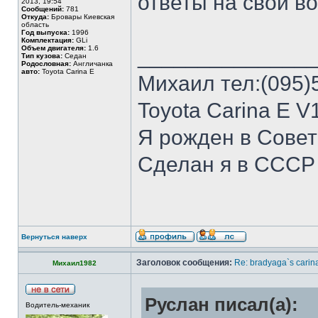
ответы на свои в
2013, 19:54
Сообщений:
781
Откуда:
Бровары Киевская
область
Год выпуска:
1996
Комплектация:
GLi
Объем двигателя:
1.6
______________
Тип кузова:
Седан
Родословная:
Англичанка
авто:
Toyota Carina E
Михаил тел:(095)
Toyota Carina E V
Я рожден в Сове
Сделан я в СССР
Вернуться наверх
Заголовок сообщения:
Re: bradyaga`s carin
Михаил1982
Руслан писал(а):
Водитель-механик