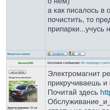
о нём)
а как писалось в
почистить, то пр
припарки...учусь 
Вернуться наверх
Заголовок сообщения:
Re: bradyaga`s carin
Михаил1982
Электромагнит ре
Водитель-механик
прикручиваешь и 
Почитай здесь
htt
Обслуживание_и_
Зарегистрирован:
09 авг