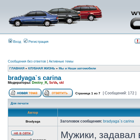
Вход
Регистрация
Сообщения без ответов
|
Активные темы
ГЛАВНАЯ
»
КЛУБНАЯ ЖИЗНЬ
»
Мы и Наши автомобили
bradyaga`s carina
Модераторы:
Dmitry_R
,
SoVa
,
skl
[ Сообщений: 172 ]
Страница
1
из
7
Для печати
Автор
Заголовок сообщения:
bradyaga`s carina
Bradyaga
Мужики, задавал 
Понимающий водитель