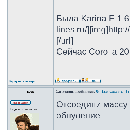
______________
Была Karina E 1.6 
lines.ru/][img]http:
[/url]
Сейчас Corolla 2
Вернуться наверх
Заголовок сообщения:
Re: bradyaga`s carin
виха
Отсоедини массу 
Водитель-механик
обнуление.