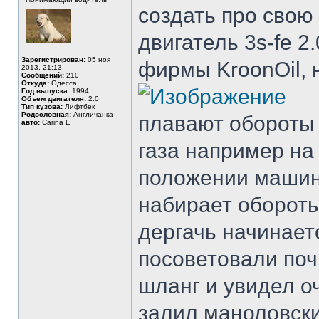
создать про свою
двигатель 3s-fe 2
Зарегистрирован:
05 ноя
фирмы KroonOil, но
2013, 21:13
Сообщений:
210
Откуда:
Одесса
Год выпуска:
1994
Объем двигателя:
2.0
Тип кузова:
Лифтбек
Родословная:
Англичанка
плавают обороты 
авто:
Carina E
газа например на
положении машина
набирает обороты
дергачь начинаетс
посоветовали поч
шланг и увидел о
залил маноловск