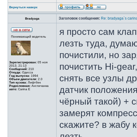
Вернуться наверх
Заголовок сообщения:
Re: bradyaga`s carin
Bradyaga
я просто сам кла
Понимающий водитель
лезть туда, дума
почистили, но зар
Зарегистрирован:
05 ноя
почистить Hi-gear
2013, 21:13
Сообщений:
210
Откуда:
Одесса
снять все узлы др
Год выпуска:
1994
Объем двигателя:
2.0
Тип кузова:
Лифтбек
Родословная:
Англичанка
датчик положения
авто:
Carina E
чёрный такой) + с
замерят компресси
скажите? в жабу 
лезть