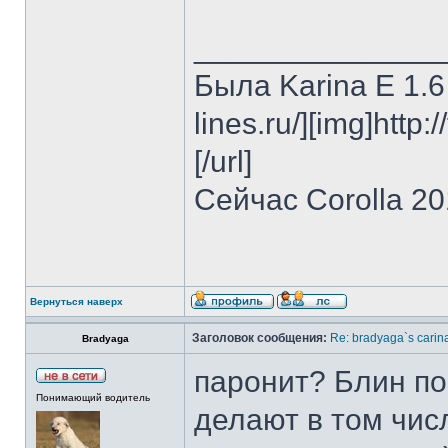
______________
Была Karina E 1.6 
lines.ru/][img]http:
[/url]
Сейчас Corolla 2
Вернуться наверх
Заголовок сообщения:
Re: bradyaga`s carin
Bradyaga
паронит? Блин пог
Понимающий водитель
делают в том чис