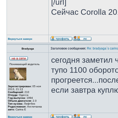
[/url]
Сейчас Corolla 2
Вернуться наверх
Заголовок сообщения:
Re: bradyaga`s carin
Bradyaga
сегодня заметил 
Понимающий водитель
тупо 1100 оборото
прогреется...посл
Зарегистрирован:
05 ноя
если завтра куплю
2013, 21:13
Сообщений:
210
Откуда:
Одесса
Год выпуска:
1994
Объем двигателя:
2.0
Тип кузова:
Лифтбек
Родословная:
Англичанка
авто:
Carina E
Вернуться наверх