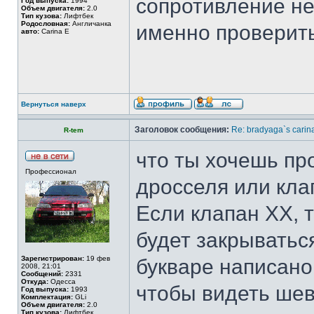
сопротивление не
Год выпуска:
1994
Объем двигателя:
2.0
Тип кузова:
Лифтбек
Родословная:
Англичанка
именно проверить 
авто:
Carina E
Вернуться наверх
Заголовок сообщения:
Re: bradyaga`s carin
R-tem
что ты хочешь пр
Профессионал
дросселя или кла
Если клапан ХХ, 
будет закрыватьс
Зарегистрирован:
19 фев
букваре написано.
2008, 21:01
Сообщений:
2331
Откуда:
Одесса
чтобы видеть шев
Год выпуска:
1993
Комплектация:
GLi
Объем двигателя:
2.0
Тип кузова:
Лифтбек