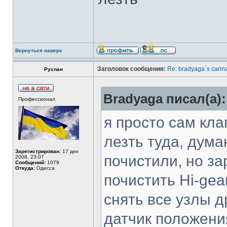
Вернуться наверх
Заголовок сообщения:
Re: bradyaga`s carin
Руслан
Bradyaga писал(а):
Профессионал
я просто сам кла
лезть туда, дума
Зарегистрирован:
17 дек
почистили, но за
2008, 23:07
Сообщений:
1079
Откуда:
Одесса
почистить Hi-gea
снять все узлы д
датчик положени