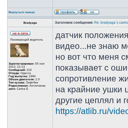
Вернуться наверх
Заголовок сообщения:
Re: bradyaga`s carin
Bradyaga
датчик положения
Понимающий водитель
видео...не знаю м
но вот что меня 
Зарегистрирован:
05 ноя
показывает с оши
2013, 21:13
Сообщений:
210
Откуда:
Одесса
сопротивление жи
Год выпуска:
1994
Объем двигателя:
2.0
Тип кузова:
Лифтбек
Родословная:
Англичанка
на крайние ушки ц
авто:
Carina E
другие цеплял и 
https://atlib.ru/vid