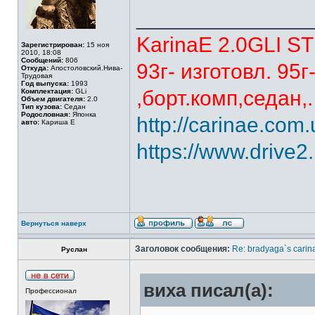
______________
KarinaE 2.0GLI S
Зарегистрирован:
15 ноя
2010, 18:08
Сообщений:
806
93г- изготовл. 95
Откуда:
Апостоловский.Нива-
Трудовая
Год выпуска:
1993
,борт.комп,седан,.
Комплектация:
GLi
Объем двигателя:
2.0
Тип кузова:
Седан
Родословная:
Японка
http://carinae.co
авто:
Кариша Е
https://www.drive2
Вернуться наверх
Заголовок сообщения:
Re: bradyaga`s carin
Руслан
виха писал(а):
Профессионал