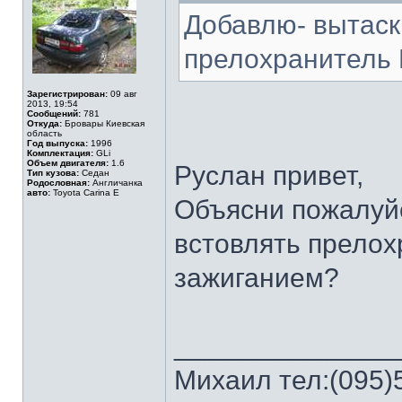
Добавлю- вытаск
прелохранитель 
Зарегистрирован:
09 авг
2013, 19:54
Сообщений:
781
Откуда:
Бровары Киевская
область
Год выпуска:
1996
Комплектация:
GLi
Объем двигателя:
1.6
Руслан привет,
Тип кузова:
Седан
Родословная:
Англичанка
авто:
Toyota Carina E
Объясни пожалуйс
встовлять прелох
зажиганием?
______________
Михаил тел:(095)