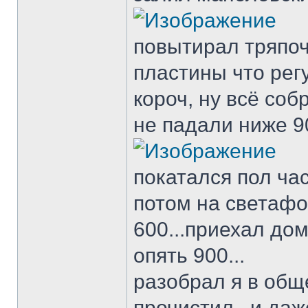
повытирал тряпоч
пластины что рег
короч, ну всё соб
не падали ниже 90
покатался пол час
потом на светафор
600...приехал дом
опять 900...
разобрал я в общ
прочистил...и даж