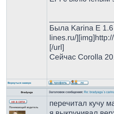
______________
Была Karina E 1.6 
lines.ru/][img]http:
[/url]
Сейчас Corolla 2
Вернуться наверх
Заголовок сообщения:
Re: bradyaga`s carin
Bradyaga
перечитал кучу м
Понимающий водитель
я выкручивал вер