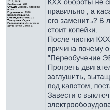
КХХ обороты не с
2013, 19:54
Сообщений:
781
Откуда:
Бровары Киевская
правильно , а ка
область
Год выпуска:
1996
Комплектация:
GLi
Объем двигателя:
1.6
его заменить? В
Тип кузова:
Седан
Родословная:
Англичанка
авто:
Toyota Carina E
стоит копейки.
После чистки КХХ 
причина почему о
"Переобучение ЭБ
Прогреть двигате
заглушить, вытащ
под капотом, пост
Завести с выклю
электрооборудова