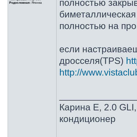
полностью закрыва
Родословная:
Японка
биметаллическая 
полностью на про
если настраивае
дросселя(TPS)
ht
http://www.vistacl
______________
Карина Е, 2.0 GLI
кондиционер