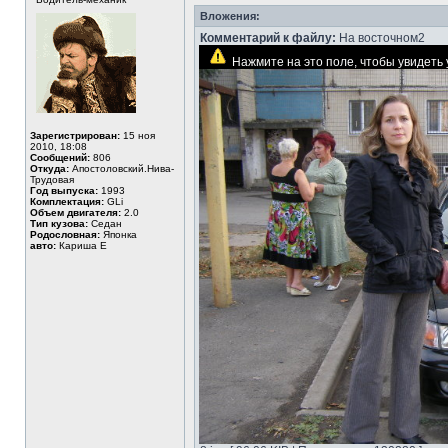
Вложения:
Комментарий к файлу:
На восточном2
Нажмите на это поле, чтобы увидет
Зарегистрирован:
15 ноя
2010, 18:08
Сообщений:
806
Откуда:
Апостоловский.Нива-
Трудовая
Год выпуска:
1993
Комплектация:
GLi
Объем двигателя:
2.0
Тип кузова:
Седан
Родословная:
Японка
авто:
Кариша Е