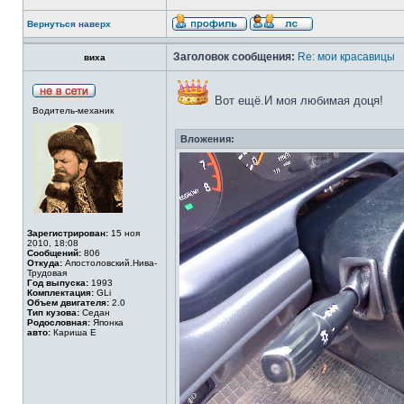
Вернуться наверх
Заголовок сообщения:
Re: мои красавицы
виха
Вот ещё.И моя любимая доця!
Водитель-механик
Вложения:
Зарегистрирован:
15 ноя
2010, 18:08
Сообщений:
806
Откуда:
Апостоловский.Нива-
Трудовая
Год выпуска:
1993
Комплектация:
GLi
Объем двигателя:
2.0
Тип кузова:
Седан
Родословная:
Японка
авто:
Кариша Е