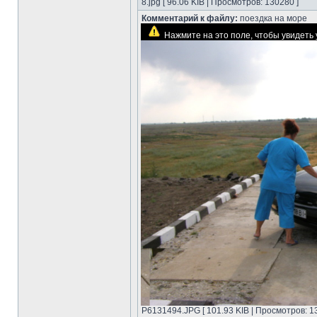
8.jpg [ 96.06 KIB | Просмотров: 130280 ]
Комментарий к файлу:
поездка на море
Нажмите на это поле, чтобы увидет
P6131494.JPG [ 101.93 KIB | Просмотров: 1