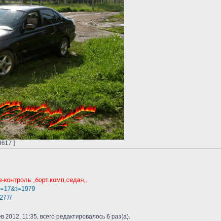
8617 ]
з-контроль ,борт.комп,седан,.
?f=17&t=1979
8277/
в 2012, 11:35, всего редактировалось 6 раз(а).