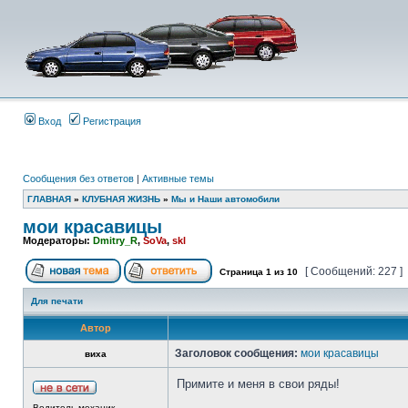
Вход
Регистрация
Сообщения без ответов
|
Активные темы
ГЛАВНАЯ
»
КЛУБНАЯ ЖИЗНЬ
»
Мы и Наши автомобили
мои красавицы
Модераторы:
Dmitry_R
,
SoVa
,
skl
[ Сообщений: 227 ]
Страница
1
из
10
Для печати
Автор
Заголовок сообщения:
мои красавицы
виха
Примите и меня в свои ряды!
Водитель-механик