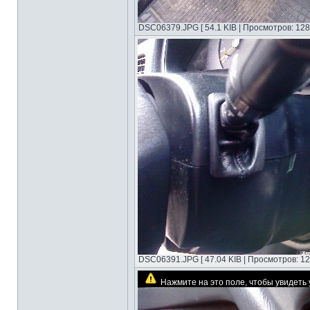
DSC06379.JPG [ 54.1 KIB | Просмотров: 128
DSC06391.JPG [ 47.04 KIB | Просмотров: 12
Нажмите на это поле, чтобы увидет