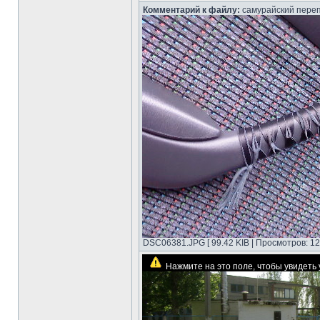
Комментарий к файлу:
самурайский пере
DSC06381.JPG [ 99.42 KIB | Просмотров: 12
Нажмите на это поле, чтобы увидет