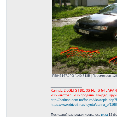
P5043167.JPG [ 140.7 KIB | Просмотров: 12
_________________
KarinaE 2.0GLI ST191 3S-FE. S-54 JAPAN
93г- изготовл. 95г- продана. Кондёр, круи
http://carinae.com.ua/forum/viewtopic.php
https://www.drive2.ru/r/toyota/carina_e/116
Последний раз редактировалось
виха
12 фе