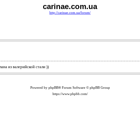
carinae.com.ua
http://carinae.com.ua/forum/
на из валерийской стали ))
Powered by phpBB® Forum Software © phpBB Group
https://www.phpbb.com/