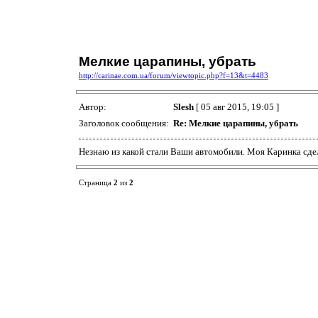
Мелкие царапины, убрать
http://carinae.com.ua/forum/viewtopic.php?f=13&t=4483
Автор:
Slesh
[ 05 авг 2015, 19:05 ]
Заголовок сообщения:
Re: Мелкие царапины, убрать
Незнаю из какой стали Ваши автомобили. Моя Каринка сдела
Страница
2
из
2