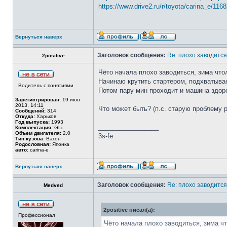
https://www.drive2.ru/r/toyota/carina_e/116
Вернуться наверх
Заголовок сообщения:
Re: плохо заводится
2positive
Чёто начала плохо заводиться, зима что
Начинаю крутить стартером, подхватывает
Водитель с понятиями
Потом пару мин проходит и машина здоров
Зарегистрирован:
19 июн
2013, 14:11
Что может быть? (п.с. старую проблему р
Сообщений:
314
Откуда:
Харьков
Год выпуска:
1993
_________________
Комплектация:
GLi
Объем двигателя:
2.0
3s-fe
Тип кузова:
Вагон
Родословная:
Японка
авто:
carina-e
Вернуться наверх
Заголовок сообщения:
Re: плохо заводится
Medved
2positive писал(а):
Профессионал
Чёто начала плохо заводиться, зима чт