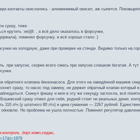
ра контакты окислились - алюминиевый окисел, аж сыпется. Поковырял,
ли сразу, тоже
я крутить :wo)(ll: , а всё дело оказалось в форсунке,
держала), поменял форсунку, и всё хорошо стало :)
сунки на холодную, даже при проверке на стенде. Видимо только на гор
ь. при запуске, скорее всего смесь при запуске слишком богатая. А тут
сунки.
ки обратного клапана бензонасоса. Для этого на заведённой машине ск
хнет сразу, то насос под замену, не держит обратный клапан который в 
наблюдаться. Скинул фишку и моя в эту же секунду заглохла, всё поня
 Бошевский сразу отмел для себя, родной стоит не реальных денег, конт
 110 л\ч (у штатного 80 л\ч) и цена гуманная — 2267 рублей. Единстве
ь обновлю. Но проблема не ушла полностью .Поменял регулятор давлени
з-контроль ,борт.комп,седан,.
?f=17&t=1979