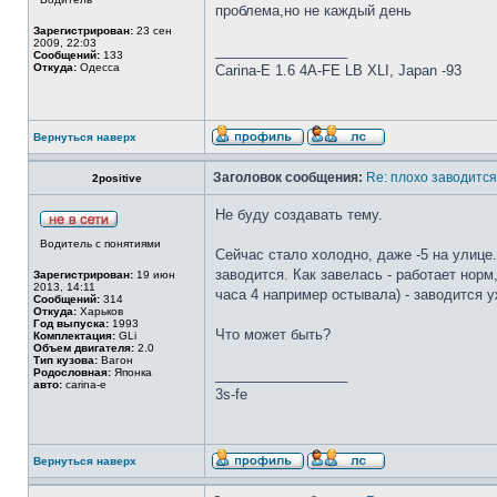
проблема,но не каждый день
Зарегистрирован:
23 сен
2009, 22:03
_________________
Сообщений:
133
Откуда:
Одесса
Carina-E 1.6 4A-FE LB XLI, Japan -93
Вернуться наверх
Заголовок сообщения:
Re: плохо заводится
2positive
Не буду создавать тему.
Водитель с понятиями
Сейчас стало холодно, даже -5 на улице
заводится. Как завелась - работает норм
Зарегистрирован:
19 июн
2013, 14:11
часа 4 например остывала) - заводится 
Сообщений:
314
Откуда:
Харьков
Год выпуска:
1993
Что может быть?
Комплектация:
GLi
Объем двигателя:
2.0
Тип кузова:
Вагон
Родословная:
Японка
_________________
авто:
carina-e
3s-fe
Вернуться наверх