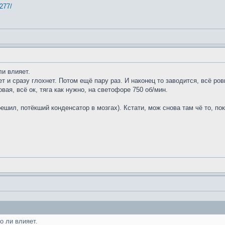
8277/
ли влияет.
 и сразу глохнет. Потом ещё пару раз. И наконец то заводится, всё ров
ая, всё ок, тяга как нужно, на светофоре 750 об/мин.
ешил, потёкший конденсатор в мозгах). Кстати, мож снова там чё то, по
о ли влияет.