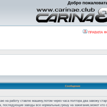
Добро пожаловат
ПРАВИЛА 
Сообщение
аю на работу ставлю машину,потом через часа полтора два завожу:старт
ка, последующие заводы все нормальные,грешу на зажигание,может кто 