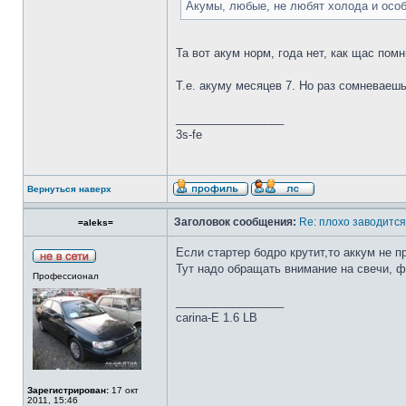
Акумы, любые, не любят холода и особ
Та вот акум норм, года нет, как щас по
Т.е. акуму месяцев 7. Но раз сомневаеш
_________________
3s-fe
Вернуться наверх
Заголовок сообщения:
Re: плохо заводится
=aleks=
Если стартер бодро крутит,то аккум не п
Тут надо обращать внимание на свечи, ф
Профессионал
_________________
carina-E 1.6 LB
Зарегистрирован:
17 окт
2011, 15:46