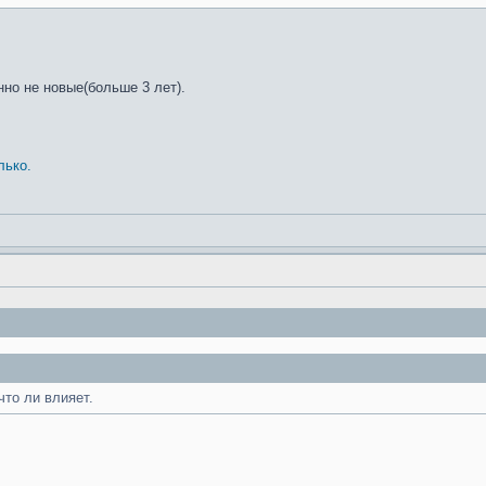
но не новые(больше 3 лет).
лько.
что ли влияет.