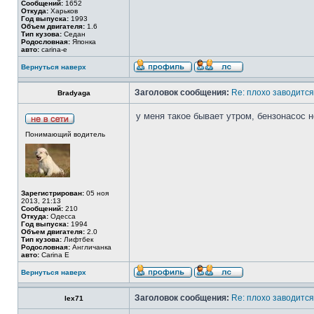
Сообщений:
1652
Откуда:
Харьков
Год выпуска:
1993
Объем двигателя:
1.6
Тип кузова:
Седан
Родословная:
Японка
авто:
carina-e
Вернуться наверх
Заголовок сообщения:
Re: плохо заводится
Bradyaga
у меня такое бывает утром, бензонасос 
Понимающий водитель
Зарегистрирован:
05 ноя
2013, 21:13
Сообщений:
210
Откуда:
Одесса
Год выпуска:
1994
Объем двигателя:
2.0
Тип кузова:
Лифтбек
Родословная:
Англичанка
авто:
Carina E
Вернуться наверх
Заголовок сообщения:
Re: плохо заводится
lex71