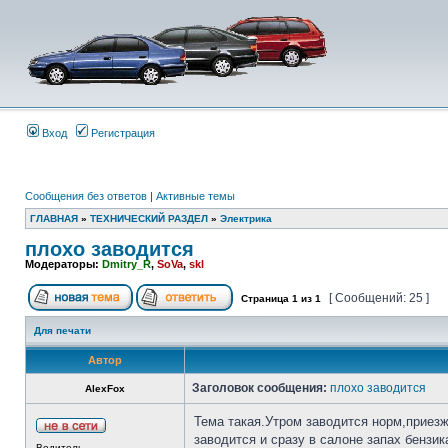
Вход
Регистрация
Сообщения без ответов
|
Активные темы
ГЛАВНАЯ
»
ТЕХНИЧЕСКИЙ РАЗДЕЛ
»
Электрика
плохо заводится
Модераторы:
Dmitry_R
,
SoVa
,
skl
[ Сообщений: 25 ]
Страница
1
из
1
Для печати
Автор
Заголовок сообщения:
плохо заводится
AlexFox
Тема такая.Утром заводится норм,приезж
заводится и сразу в салоне запах бензи
Водитель