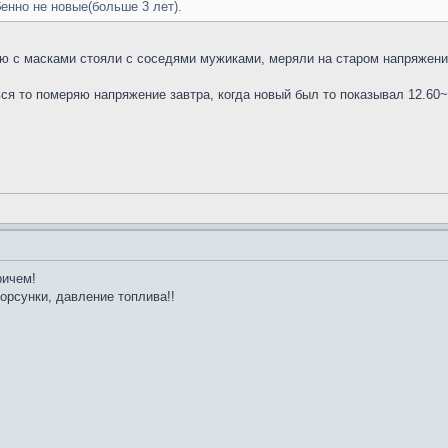
енно не новые(больше 3 лет).
мню с масками стояли с соседями мужиками, меряли на старом напряжени
ься то померяю напряжение завтра, когда новый был то показывал 12.60~
ричем!
орсунки, давление топлива!!