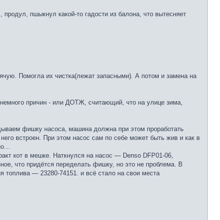
 продул, пшыкнул какой-то гадости из балона, что вытесняет
ячую. Помогла их чистка(лежат запасными). А потом и замена на
 немного причин - или ДОТЖ, считающий, что на улице зима,
идываем фишку насоса, машина должна при этом проработать
него встроен. При этом насос сам по себе может быть жив и как в
тно…
ракт кот в мешке. Наткнулся на насос — Denso DFP01-06,
нное, что придётся переделать фишку, но это не проблема. В
я топлива — 23280-74151. и всё стало на свои места