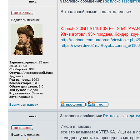
Заголовок сообщения:
Re: плохо заводится
виха
В топливной рампе падает давление.
Водитель-механик
_________________
KarinaE 2.0GLI ST191 3S-FE. S-54 JAPAN
93г- изготовл. 95г- продана. Кондёр, круи
http://carinae.com.ua/forum/viewtopic.php
https://www.drive2.ru/r/toyota/carina_e/116
Зарегистрирован:
15 ноя
2010, 18:08
Сообщений:
806
Откуда:
Апостоловский.Нива-
Трудовая
Год выпуска:
1993
Комплектация:
GLi
Объем двигателя:
2.0
Тип кузова:
Седан
Родословная:
Японка
авто:
Кариша Е
Вернуться наверх
Заголовок сообщения:
Re: плохо заводится
виха
Имфа в помощь
все это называется УТЕЧКА. Ищи ее в пр
Водитель-механик
колодцев у контакта проводов с мотором