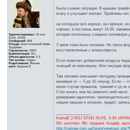
Была схожая ситуация. В крышке трамбле
влагу и улучшает контакт. Проблемы нет.
на холодную всё хорошо, на горячую, ес
хорошо, а постоишь минут 15-20, замаешьс
которая потихоньку сливала топливо(не 
Зарегистрирован:
15 ноя
2010, 18:08
Сообщений:
806
Откуда:
Апостоловский.Нива-
У меня тоже было похожее. Не текли фор
Трудовая
восстановленные с алиэкспресса.
Год выпуска:
1993
Комплектация:
GLi
Объем двигателя:
2.0
Тип кузова:
Седан
Если помогает добавление воздуха педал
Родословная:
Японка
льющий по максимуму. Или текущие фор
авто:
Кариша Е
Там человек описывает методику провер
минимум от — 5 до 15 секунд. Если — гло
моем случае провалов, троений и тд не 
Стал искать чем бы заменить мой насос,
размерами идентичен, производительность
общем заказан и оплачен, придёт, запис
_________________
KarinaE 2.0GLI ST191 3S-FE. S-54 JAPAN
93г- изготовл. 95г- продана. Кондёр, круи
http://carinae.com.ua/forum/viewtopic.php