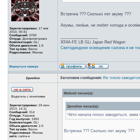
Встречка ??? Сколько лет акуму ???
Акумы, любые, не любят холода и особен
Зарегистрирован:
17 янв
2010, 00:41
Сообщений:
3700
_________________
Откуда:
Днепропетровск
93'4A-FE LB GLi Japan Red Wagon
Комплектация:
GLi
Объем двигателя:
1.6
Светодиодное освещение салона и не то
Тип кузова:
Вагон
Родословная:
Японка
Вернуться наверх
Заголовок сообщения:
Re: плохо заводится
2positive
Medved писал(а):
Водитель с понятиями
Зарегистрирован:
19 июн
2positive писал(а):
2013, 14:11
Сообщений:
314
Чёто начала плохо заводиться, зима 
Откуда:
Харьков
Год выпуска:
1993
Комплектация:
GLi
Объем двигателя:
2.0
Тип кузова:
Вагон
Встречка ??? Сколько лет акуму ???
Родословная:
Японка
авто:
carina-e