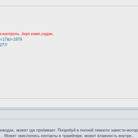
з-контроль ,борт.комп,седан,.
?f=17&t=1979
8277/
оводах, может где пробивает. Попробуй в полной темноте завести мотор
... Может окислились контакты в трамблере, может влажность внутри...