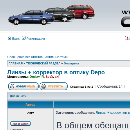
Вход
Регистрация
Сообщения без ответов
|
Активные темы
ГЛАВНАЯ
»
ТЕХНИЧЕСКИЙ РАЗДЕЛ
»
Электрика
Линзы + корректор в оптику Depo
Модераторы:
Dmitry_R
,
SoVa
,
skl
[ Сообщений: 14 ]
Страница
1
из
1
Для печати
Автор
Заголовок сообщения:
Линзы + корректор в
Anry
В общем обещанн
Пешеход