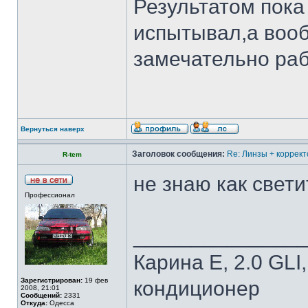
Результатом пока
испытывал,а воо
замечательно раб
Вернуться наверх
Заголовок сообщения:
Re: Линзы + коррект
R-tem
не знаю как свети
Профессионал
______________
Карина Е, 2.0 GLI
Зарегистрирован:
19 фев
кондиционер
2008, 21:01
Сообщений:
2331
Откуда:
Одесса