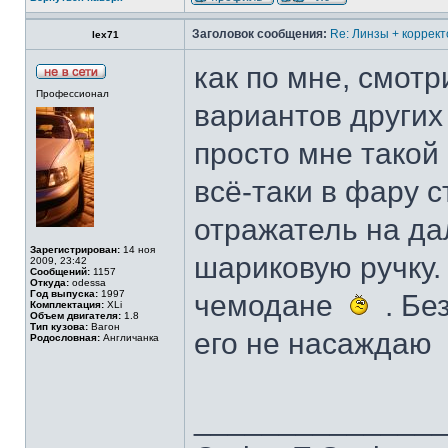
Заголовок сообщения:
Re: Линзы + коррект
lex71
как по мне, смотр
Профессионал
вариантов других 
просто мне такой
всё-таки в фару с
отражатель на да
Зарегистрирован:
14 ноя
шариковую ручку
2009, 23:42
Сообщений:
1157
Откуда:
odessa
Год выпуска:
1997
чемодане
. Бе
Комплектация:
XLi
Объем двигателя:
1.8
Тип кузова:
Вагон
его не насаждаю
Родословная:
Англичанка
______________