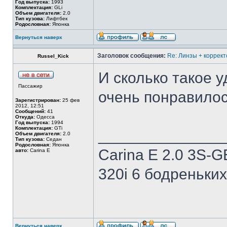
Год выпуска:
1993
Комплектация:
GLi
Объем двигателя:
2.0
Тип кузова:
Лифтбек
Родословная:
Японка
Вернуться наверх
Заголовок сообщения:
Re: Линзы + коррект
Russel_Kick
И сколько такое 
Пассажир
очень понравилось
Зарегистрирован:
25 фев
2012, 12:51
Сообщений:
41
Откуда:
Одесса
Год выпуска:
1994
Комплектация:
GTi
______________
Объем двигателя:
2.0
Тип кузова:
Седан
Родословная:
Японка
Carina E 2.0 3S-G
авто:
Carina E
320i 6 бодреньких 
Вернуться наверх