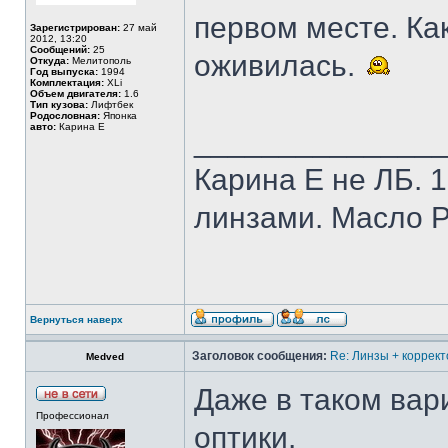
первом месте. Ка
Зарегистрирован:
27 май
2012, 13:20
Сообщений:
25
оживилась.
Откуда:
Мелитополь
Год выпуска:
1994
Комплектация:
XLi
Объем двигателя:
1.6
Тип кузова:
Лифтбек
Родословная:
Японка
авто:
Карина Е
______________
Карина Е не ЛБ. 1
линзами. Масло Р
Вернуться наверх
Заголовок сообщения:
Re: Линзы + коррект
Medved
Даже в таком вар
Профессионал
оптики.