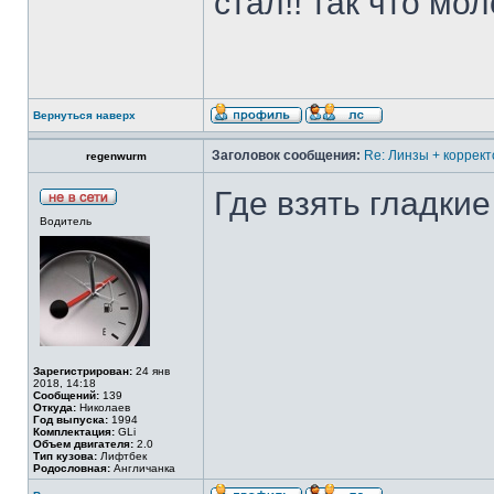
стал!! так что мол
Вернуться наверх
Заголовок сообщения:
Re: Линзы + коррект
regenwurm
Где взять гладкие
Водитель
Зарегистрирован:
24 янв
2018, 14:18
Сообщений:
139
Откуда:
Николаев
Год выпуска:
1994
Комплектация:
GLi
Объем двигателя:
2.0
Тип кузова:
Лифтбек
Родословная:
Англичанка