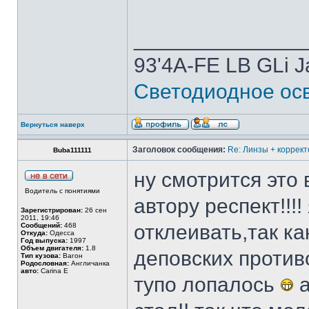
______________
93'4A-FE LB GLi 
Светодиодное осв
Вернуться наверх
Заголовок сообщения:
Re: Линзы + коррект
Buba111111
ну смотрится это 
Водитель с понятиями
автору респект!!!
Зарегистрирован:
26 сен
2011, 19:46
отклеивать,так к
Сообщений:
468
Откуда:
Одесса
Год выпуска:
1997
Объем двигателя:
1.8
деповских проти
Тип кузова:
Вагон
Родословная:
Англичанка
авто:
Carina E
тупо лопалось
а