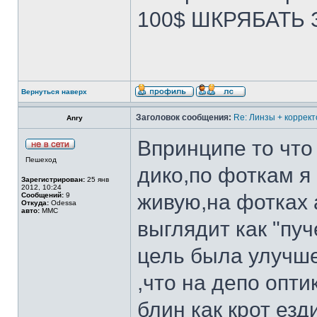
100$ ШКРЯБАТЬ
Вернуться наверх
Заголовок сообщения:
Re: Линзы + коррект
Anry
Впринципе то что
Пешеход
дико,по фоткам я 
Зарегистрирован:
25 янв
2012, 10:24
живую,на фотках 
Сообщений:
9
Откуда:
Odessa
авто:
MMC
выглядит как "пу
цель была улучше
,что на депо опти
блин как крот езд