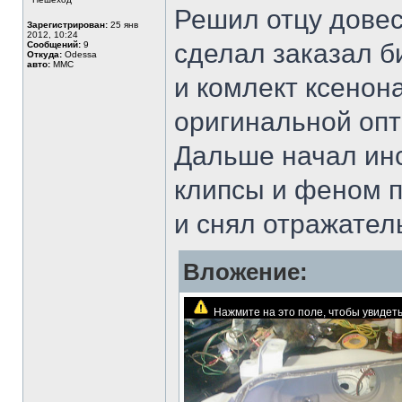
Решил отцу довес
Зарегистрирован:
25 янв
2012, 10:24
сделал заказал б
Сообщений:
9
Откуда:
Odessa
авто:
MMC
и комлект ксенон
оригинальной опт
Дальше начал инс
клипсы и феном п
и снял отражател
Вложение:
Нажмите на это поле, чтобы увиде