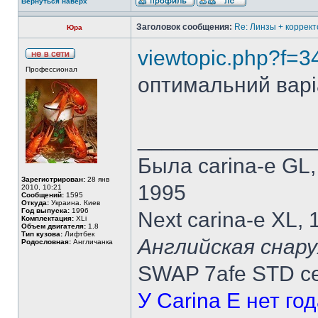
Вернуться наверх
Заголовок сообщения:
Re: Линзы + коррект
Юра
viewtopic.php?f=
Профессионал
оптимальний варіа
______________
Была carina-e GL
Зарегистрирован:
28 янв
1995
2010, 10:21
Сообщений:
1595
Откуда:
Украина. Киев
Год выпуска:
1996
Next carina-e XL,
Комплектация:
XLi
Объем двигателя:
1.8
Тип кузова:
Лифтбек
Английская снару
Родословная:
Англичанка
SWAP 7afe STD ce
У Carina E нет го