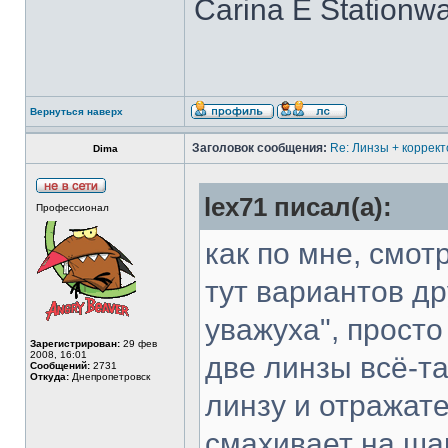
Carina E Stationw
Вернуться наверх
Заголовок сообщения:
Re: Линзы + коррект
Dima
lex71 писал(а):
Профессионал
как по мне, смот
тут вариантов др
уважуха", просто
Зарегистрирован:
29 фев
2008, 16:01
две линзы всё-та
Сообщений:
2731
Откуда:
Днепропетровск
линзу и отражате
смахивает на ша