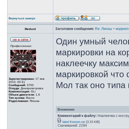
Вернуться наверх
Заголовок сообщения:
Re: Линзы + коррект
Medved
Один умный челов
Профессионал
маркировки на ко
наклеечку максим
маркировкой что 
Зарегистрирован:
17 янв
2010, 00:41
Мол так оно типа
Сообщений:
3700
Откуда:
Днепропетровск
Комплектация:
GLi
Объем двигателя:
1.6
Тип кузова:
Вагон
Родословная:
Японка
Вложения:
Комментарий к файлу:
Наклеечка с инстр
label Ksenon.rar
[3.33 KIB]
Скачиваний: 2294