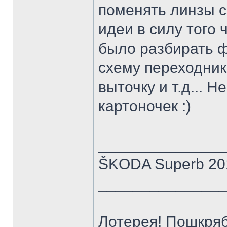
поменять линзы с 
идеи в силу того 
было разбирать фа
схему переходника
выточку и т.д... 
картоночек :)
______________
ŠKODA Superb 201
______________
Лотерея! Пошкряб