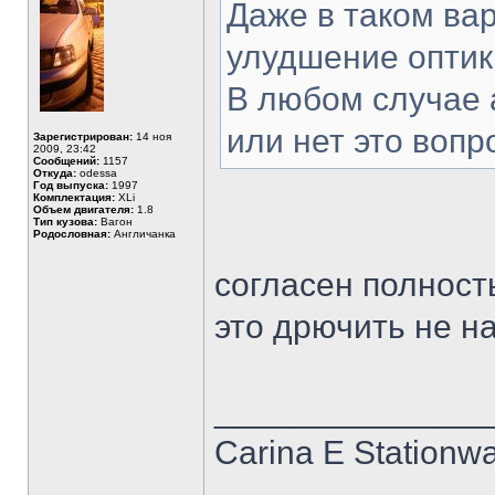
Даже в таком ва
улудшение оптик
В любом случае 
или нет это воп
Зарегистрирован:
14 ноя
2009, 23:42
Сообщений:
1157
Откуда:
odessa
Год выпуска:
1997
Комплектация:
XLi
Объем двигателя:
1.8
Тип кузова:
Вагон
Родословная:
Англичанка
согласен полност
это дрючить не н
______________
Carina E Stationw