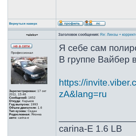
Вернуться наверх
Заголовок сообщения:
Re: Линзы + коррект
=aleks=
Я себе сам полир
Профессионал
В группе Вайбер 
https://invite.vib
zA&lang=ru
Зарегистрирован:
17 окт
2011, 15:46
Сообщений:
1652
Откуда:
Харьков
Год выпуска:
1993
Объем двигателя:
1.6
Тип кузова:
Седан
______________
Родословная:
Японка
авто:
carina-e
carina-E 1.6 LB