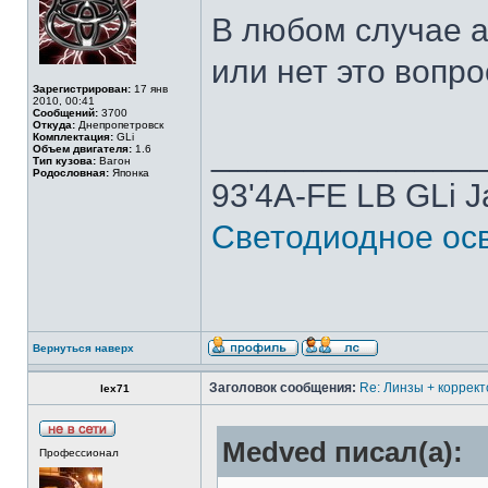
В любом случае а
или нет это вопр
Зарегистрирован:
17 янв
2010, 00:41
Сообщений:
3700
Откуда:
Днепропетровск
Комплектация:
GLi
______________
Объем двигателя:
1.6
Тип кузова:
Вагон
Родословная:
Японка
93'4A-FE LB GLi 
Светодиодное осв
Вернуться наверх
Заголовок сообщения:
Re: Линзы + коррект
lex71
Medved писал(а):
Профессионал