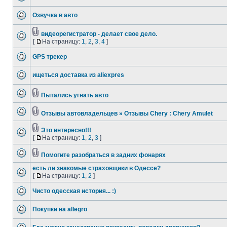
Озвучка в авто
видеорегистратор - делает свое дело.
[
На страницу:
1
,
2
,
3
,
4
]
GPS трекер
ищеться доставка из aliexpres
Пытались угнать авто
Отзывы автовладельцев » Отзывы Chery : Chery Amulet
Это интересно!!!
[
На страницу:
1
,
2
,
3
]
Помогите разобраться в задних фонарях
есть ли знакомые страховщики в Одессе?
[
На страницу:
1
,
2
]
Чисто одесская история... :)
Покупки на allegro