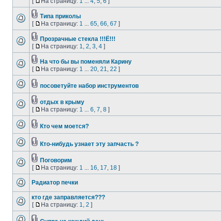
[
На страницу:
1
...
4
,
5
,
6
]
Типа приколы
[
На страницу:
1
...
65
,
66
,
67
]
Прозрачные стекла !!!Ё!!!
[
На страницу:
1
,
2
,
3
,
4
]
На что бы вы поменяли Карину
[
На страницу:
1
...
20
,
21
,
22
]
посоветуйте набор инструментов
отдых в крыму
[
На страницу:
1
...
6
,
7
,
8
]
Кто чем моется?
Кто-нибудь узнает эту запчасть ?
Поговорим
[
На страницу:
1
...
16
,
17
,
18
]
Радиатор печки
кто где заправляется???
[
На страницу:
1
,
2
]