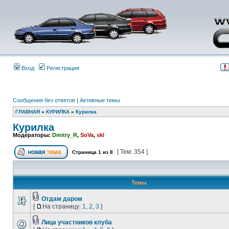
Вход
Регистрация
Сообщения без ответов
|
Активные темы
ГЛАВНАЯ
»
КУРИЛКА
»
Курилка
Курилка
Модераторы:
Dmitry_R
,
SoVa
,
skl
[ Тем: 354 ]
Страница
1
из
8
Темы
Отдам даром
[
На страницу:
1
,
2
,
3
]
Лица участников клуба