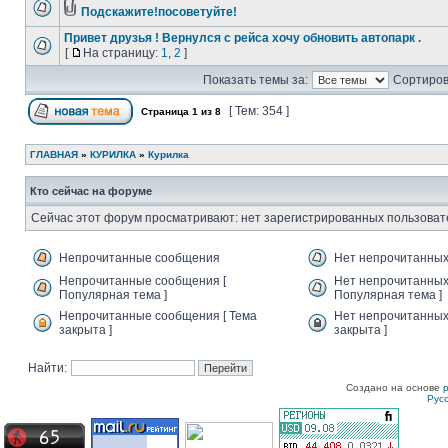
Подскажите!посоветуйте!
Привет друзья ! Вернулся с рейса хочу обновить автопарк .
[
На страницу:
1
,
2
]
Показать темы за:
Сортиров
[ Тем: 354 ]
Страница
1
из
8
ГЛАВНАЯ
»
КУРИЛКА
»
Курилка
Кто сейчас на форуме
Сейчас этот форум просматривают: нет зарегистрированных пользовате
Непрочитанные сообщения
Нет непрочитанны
Непрочитанные сообщения [
Нет непрочитанных
Популярная тема ]
Популярная тема ]
Непрочитанные сообщения [ Тема
Нет непрочитанных
закрыта ]
закрыта ]
Найти:
Создано на основе
Рус