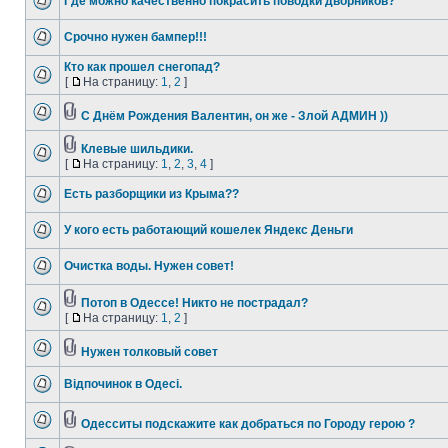
Где можно качественно покрасить поводки дворников?
Срочно нужен бампер!!!
Кто как прошел снегопад?
[
На страницу:
1
,
2
]
С Днём Рождения Валентин, он же - Злой АДМИН ))
Клевые шильдики.
[
На страницу:
1
,
2
,
3
,
4
]
Есть разборщики из Крыма??
У кого есть работающий кошелек Яндекс Деньги
Очистка воды. Нужен совет!
Потоп в Одессе! Никто не пострадал?
[
На страницу:
1
,
2
]
Нужен толковый совет
Відпочинок в Одесі.
Одесситы подскажите как добраться по Городу герою ?