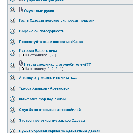
Супра на каждий день.
Очумелые ручки
Гость Одессы поломался, просит подмоги:
Выражаю благодарность
Посоветуйте съем комнаты в Киеве
История Вашего ника
[
На страницу:
1
,
2
]
Нет ли среди нас фотолюбителей???
[
На страницу:
1
,
2
,
3
,
4
]
А темку эту можно и не читать.....
Трасса Харьков - Артемовск
шлифовка фар под линзы
Служба по открытию автомобилей
Экстренное открытие замков Одесса
Нужна хорошая Карина за адекватные деньги.