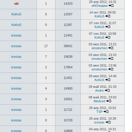
29 апр 2012, 14:31
skl
1
14203
иNOмарки
14 окт 2011, 09:55
KoKoS
0
12597
KoKoS
07 сен 2011, 11:07
KoKoS
0
11387
KoKoS
07 сен 2011, 10:58
icestas
1
12491
KoKoS
03 июл 2011, 13:22
icestas
17
38601
emolozhen
03 июл 2011, 13:10
icestas
7
19638
emolozhen
03 июл 2011, 13:06
icestas
2
17864
emolozhen
29 июн 2011, 14:46
icestas
1
11452
KoKoS
28 май 2011, 01:33
icestas
4
14980
Andre
08 май 2011, 23:03
icestas
3
15691
Medved
28 апр 2011, 10:52
icestas
1
11722
TSP
28 апр 2011, 10:28
icestas
0
10728
icestas
04 апр 2011, 10:31
icestas
0
10868