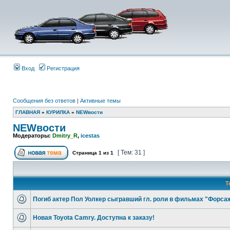
Вход
Регистрация
Сообщения без ответов
|
Активные темы
ГЛАВНАЯ
»
КУРИЛКА
»
NEWвости
NEWвости
Модераторы:
Dmitry_R
,
icestas
[ Тем: 31 ]
Страница
1
из
1
Т
Погиб актер Пол Уолкер сыгравший гл. роли в фильмах "Форса
Новая Toyota Camry. Доступна к заказу!