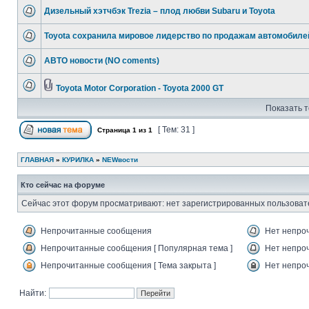
Дизельный хэтчбэк Trezia – плод любви Subaru и Toyota
Toyota сохранила мировое лидерство по продажам автомобиле
АВТО новости (NO coments)
Toyota Motor Corporation - Toyota 2000 GT
Показать т
[ Тем: 31 ]
Страница
1
из
1
ГЛАВНАЯ
»
КУРИЛКА
»
NEWвости
Кто сейчас на форуме
Сейчас этот форум просматривают: нет зарегистрированных пользовате
Непрочитанные сообщения
Нет непро
Непрочитанные сообщения [ Популярная тема ]
Нет непроч
Непрочитанные сообщения [ Тема закрыта ]
Нет непроч
Найти: