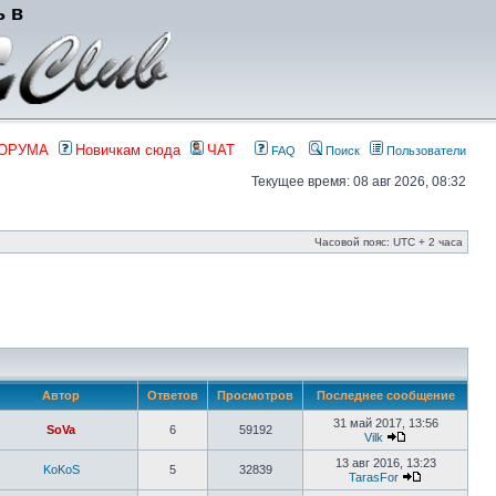
ь в
ФОРУМА
Новичкам сюда
ЧАТ
FAQ
Поиск
Пользователи
Текущее время: 08 авг 2026, 08:32
Часовой пояс: UTC + 2 часа
Автор
Ответов
Просмотров
Последнее сообщение
31 май 2017, 13:56
SoVa
6
59192
Vilk
13 авг 2016, 13:23
KoKoS
5
32839
TarasFor