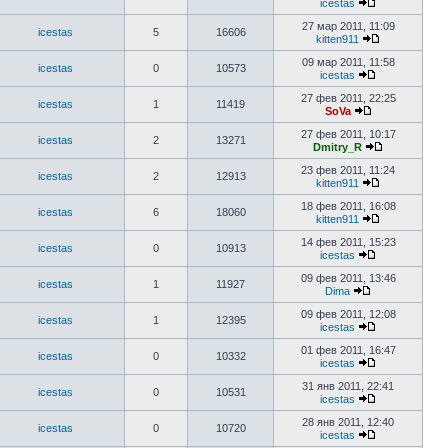
icestas
27 мар 2011, 11:09
icestas
5
16606
kitten911
09 мар 2011, 11:58
icestas
0
10573
icestas
27 фев 2011, 22:25
icestas
1
11419
SoVa
27 фев 2011, 10:17
icestas
2
13271
Dmitry_R
23 фев 2011, 11:24
icestas
2
12913
kitten911
18 фев 2011, 16:08
icestas
6
18060
kitten911
14 фев 2011, 15:23
icestas
0
10913
icestas
09 фев 2011, 13:46
icestas
1
11927
Dima
09 фев 2011, 12:08
icestas
1
12395
icestas
01 фев 2011, 16:47
icestas
0
10332
icestas
31 янв 2011, 22:41
icestas
0
10531
icestas
28 янв 2011, 12:40
icestas
0
10720
icestas