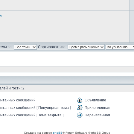
й
емы за:
Сортировать по:
лей и гости: 2
читанных сообщений
Объявление
итанных сообщений [ Популярная тема ]
Прилепленная
итанных сообщений [ Тема закрыта ]
Перенесенная
Создано на основе
phpBB
® Forum Software © phpBB Group