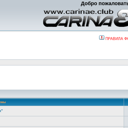
Добро пожаловат
ПРАВИЛА 
емы
ж"