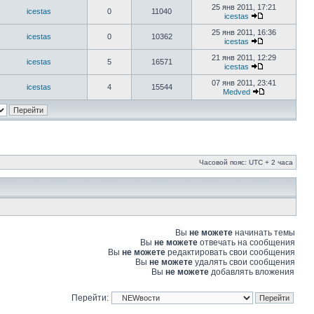
25 янв 2011, 17:21
icestas
0
11040
icestas
25 янв 2011, 16:36
icestas
0
10362
icestas
21 янв 2011, 12:29
icestas
5
16571
icestas
07 янв 2011, 23:41
icestas
4
15544
Medved
Часовой пояс: UTC + 2 часа
Вы
не можете
начинать темы
Вы
не можете
отвечать на сообщения
Вы
не можете
редактировать свои сообщения
Вы
не можете
удалять свои сообщения
Вы
не можете
добавлять вложения
Перейти: