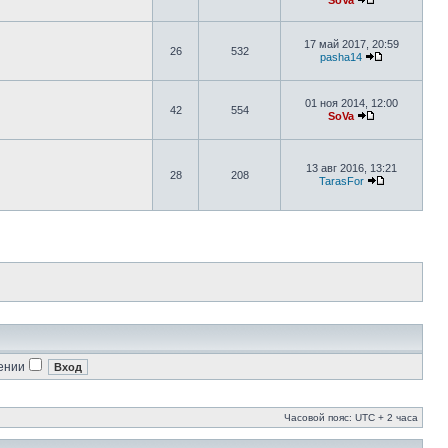
SoVa
17 май 2017, 20:59
26
532
pasha14
01 ноя 2014, 12:00
42
554
SoVa
13 авг 2016, 13:21
28
208
TarasFor
ении
Часовой пояс: UTC + 2 часа