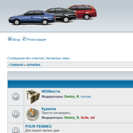
Вход
Регистрация
Сообщения без ответов
|
Активные темы
ГЛАВНАЯ
»
КУРИЛКА
NEWвости
Модераторы:
Dmitry_R
,
icestas
Курилка
Просто поговорить
Модераторы:
Dmitry_R
,
SoVa
,
skl
POUR FEMMES
Для наших милых дам