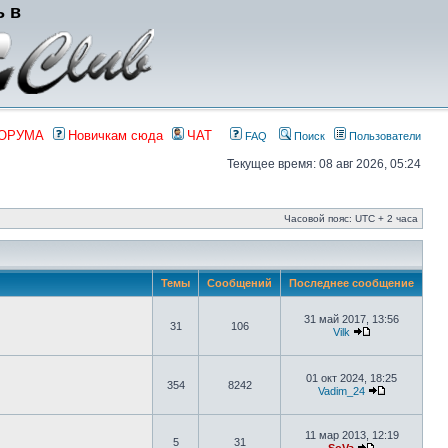
ь в
ФОРУМА
Новичкам сюда
ЧАТ
FAQ
Поиск
Пользователи
Текущее время: 08 авг 2026, 05:24
Часовой пояс: UTC + 2 часа
Темы
Сообщений
Последнее сообщение
31 май 2017, 13:56
31
106
Vilk
01 окт 2024, 18:25
354
8242
Vadim_24
11 мар 2013, 12:19
5
31