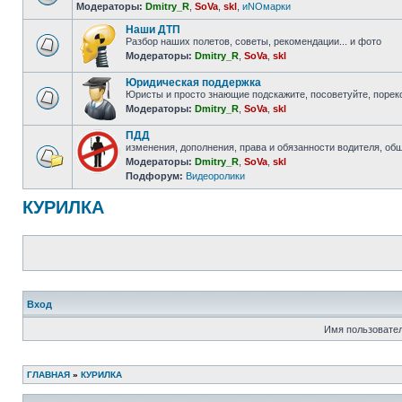
Модераторы:
Dmitry_R
,
SoVa
,
skl
,
иNOмарки
Наши ДТП
Разбор наших полетов, советы, рекомендации... и фото
Модераторы:
Dmitry_R
,
SoVa
,
skl
Юридическая поддержка
Юристы и просто знающие подскажите, посоветуйте, пореко
Модераторы:
Dmitry_R
,
SoVa
,
skl
ПДД
изменения, дополнения, права и обязанности водителя, об
Модераторы:
Dmitry_R
,
SoVa
,
skl
Подфорум:
Видеоролики
КУРИЛКА
Вход
Имя пользовател
ГЛАВНАЯ
»
КУРИЛКА