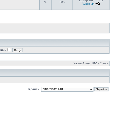
22 мар 2017, 18:17
90
885
Vadim_24
ении
Часовой пояс: UTC + 2 часа
Перейти: