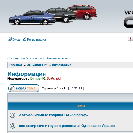
Вход
Регистрация
Сообщения без ответов
|
Активные темы
ГЛАВНАЯ
»
ОБЪЯВЛЕНИЯ
»
Информация
Информация
Модераторы:
Dmitry_R
,
SoVa
,
skl
[ Тем: 90 ]
Страница
1
из
2
Темы
Автомобильные коврики ТМ «Stingray»
пассажирские и грузоперевозки из Одессы по Украине