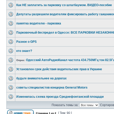
Как НЕ заплатить за парковку со шлагбаумом. ВИДЕО-пособие
Депутаты разрешили водителям фиксировать работу гаишнико
памятка водителю - парковка
Парковочный беспредел в Одессе: ВСЕ ПАРКОВКИ НЕЗАКОНН
Разное о GPS
кто знает?
Одесский АвтоРадиоКанал частота 434.750МГц тон 82.5Г
Опрос:
Установлен срок действия водительских прав в Украине
будьте внимательнее на дорогах
советы специалистов концерна General Motors
Изменилась схема проезда Среднефонтанской площади
Показать темы за:
Сортиров
[ Тем: 90 ]
Страница
1
из
2