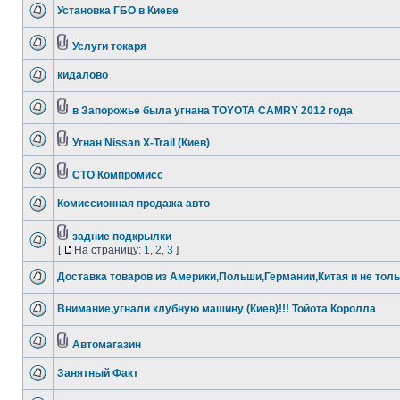
Установка ГБО в Киеве
Услуги токаря
кидалово
в Запорожье была угнана TOYOTA CAMRY 2012 года
Угнан Νissan X-Trail (Киев)
СТО Компромисс
Комиссионная продажа авто
задние подкрылки
[
На страницу:
1
,
2
,
3
]
Доставка товаров из Америки,Польши,Германии,Китая и не толь
Внимание,угнали клубную машину (Киев)!!! Тойота Королла
Автомагазин
Занятный Факт