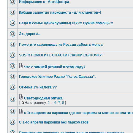
Информация от АвтоЦентра
Кабмин запретил паркоместа «для клиентов»!
Беда в семье одноклубницы(ТКУ)!!! Нужна помощь!!!
Эх, дороги...
Помогите кариноводу из России забрать мопса
SOS!!! ПОМОГИТЕ СПАСТИ ГЛАЗКИ СЫНОЧКУ !
Что с зимней резиной в этом году7
Городское Уличное Радио "Голос Одессы".
Отмена 3% налога ??
Светодиодная оптика
[
На страницу:
1
...
6
,
7
,
8
]
с 1го апреля за парковки где нет паркомата можно не платит
C 1-го апреля парковки без паркоматов