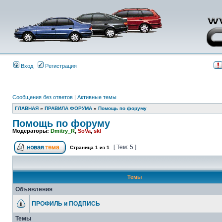
Вход
Регистрация
Сообщения без ответов
|
Активные темы
ГЛАВНАЯ
»
ПРАВИЛА ФОРУМА
»
Помощь по форуму
Помощь по форуму
Модераторы:
Dmitry_R
,
SoVa
,
skl
[ Тем: 5 ]
Страница
1
из
1
Темы
Объявления
ПРОФИЛЬ и ПОДПИСЬ
Темы