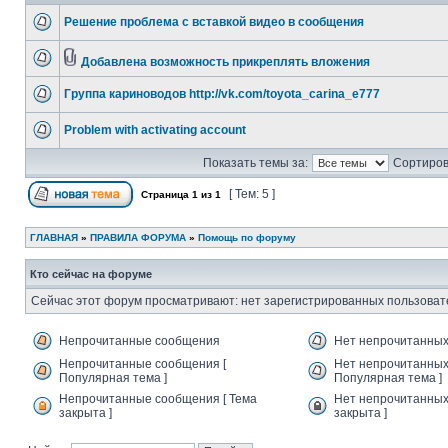
Решение проблема с вставкой видео в сообщения
Добавлена возможность прикреплять вложения
Группа кариноводов http://vk.com/toyota_carina_e777
Problem with activating account
Показать темы за:
Сортиров
[ Тем: 5 ]
Страница
1
из
1
ГЛАВНАЯ
»
ПРАВИЛА ФОРУМА
»
Помощь по форуму
Кто сейчас на форуме
Сейчас этот форум просматривают: нет зарегистрированных пользовате
Непрочитанные сообщения
Нет непрочитанны
Непрочитанные сообщения [
Нет непрочитанных
Популярная тема ]
Популярная тема ]
Непрочитанные сообщения [ Тема
Нет непрочитанных
закрыта ]
закрыта ]