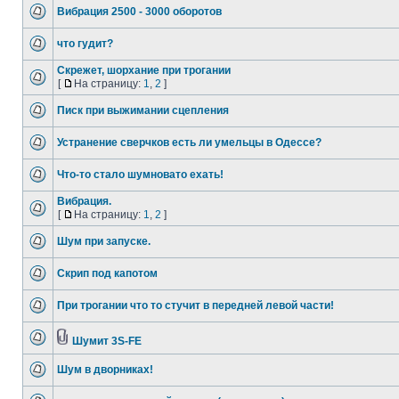
Вибрация 2500 - 3000 оборотов
что гудит?
Скрежет, шорхание при трогании
[
На страницу:
1
,
2
]
Писк при выжимании сцепления
Устранение сверчков есть ли умельцы в Одессе?
Что-то стало шумновато ехать!
Вибрация.
[
На страницу:
1
,
2
]
Шум при запуске.
Скрип под капотом
При трогании что то стучит в передней левой части!
Шумит 3S-FE
Шум в дворниках!