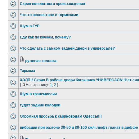
Скрип непонятного происхождения
Что-то непонятное с тормозами
Шум в ГУР
Еду как по кочкам, почему?
Что сделать с замком задней двери в универсале?
рулевая колонка
Тормоза
ХЭЛП!! Скрип В районе двери багажника УНИВЕРСАЛА!!Нет сил
[
На страницу:
1
,
2
]
Шум в трансмиссии
гудят задние колодки
Огромная просьба к кариноводам Одессы!!!
вибрация при разгоне 30-50 и 80-100 км/ч,люфт гранат в диффе