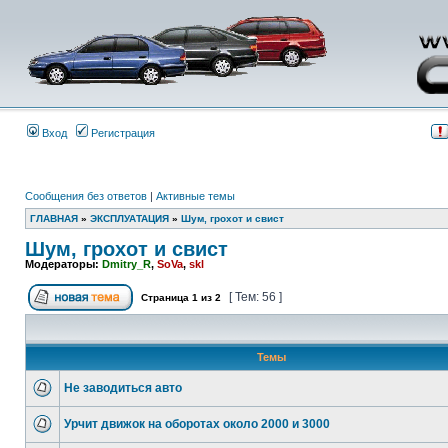
Вход
Регистрация
Сообщения без ответов
|
Активные темы
ГЛАВНАЯ
»
ЭКСПЛУАТАЦИЯ
»
Шум, грохот и свист
Шум, грохот и свист
Модераторы:
Dmitry_R
,
SoVa
,
skl
[ Тем: 56 ]
Страница
1
из
2
Темы
Не заводиться авто
Урчит движок на оборотах около 2000 и 3000