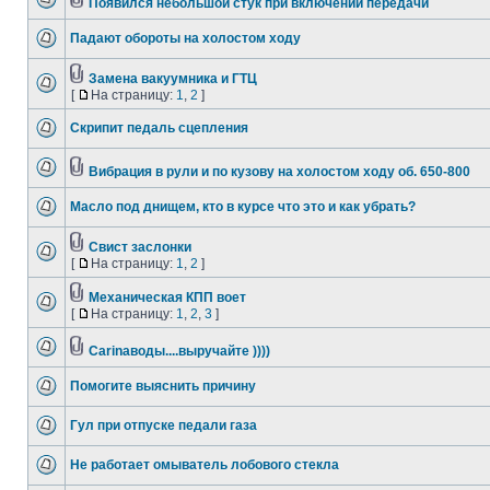
Появился небольшой стук при включении передачи
Падают обороты на холостом ходу
Замена вакуумника и ГТЦ
[
На страницу:
1
,
2
]
Скрипит педаль сцепления
Вибрация в рули и по кузову на холостом ходу об. 650-800
Масло под днищем, кто в курсе что это и как убрать?
Свист заслонки
[
На страницу:
1
,
2
]
Механическая КПП воет
[
На страницу:
1
,
2
,
3
]
Carinaводы....выручайте ))))
Помогите выяснить причину
Гул при отпуске педали газа
Не работает омыватель лобового стекла