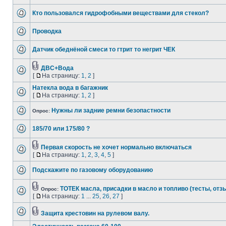
Кто пользовался гидрофобными веществами для стекол?
Проводка
Датчик обеднёной смеси то гтрит то негрит ЧЕК
ДВС+Вода
[
На страницу:
1
,
2
]
Натекла вода в багажник
[
На страницу:
1
,
2
]
Нужны ли задние ремни безопастности
Опрос:
185/70 или 175/80 ?
Первая скорость не хочет нормально включаться
[
На страницу:
1
,
2
,
3
,
4
,
5
]
Подскажите по газовому оборудованию
ТОТЕК масла, присадки в масло и топливо (тесты, отз
Опрос:
[
На страницу:
1
...
25
,
26
,
27
]
Защита крестовин на рулевом валу.