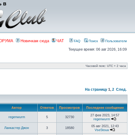
ь в
ФОРУМА
Новичкам сюда
ЧАТ
FAQ
Поиск
Пользователи
Текущее время: 06 авг 2026, 16:09
Часовой пояс: UTC + 2 часа
На страницу
1
,
2
След.
Автор
Ответов
Просмотров
Последнее сообщение
27 фев 2023, 14:57
regenwurm
5
32730
regenwurm
05 авг 2021, 12:43
Ланкастер Джон
3
18580
VseStoua