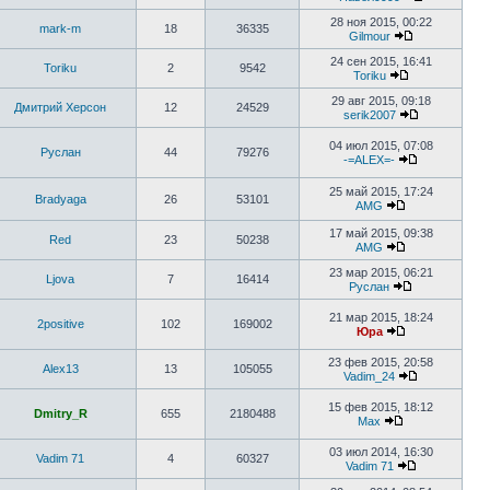
28 ноя 2015, 00:22
mark-m
18
36335
Gilmour
24 сен 2015, 16:41
Toriku
2
9542
Toriku
29 авг 2015, 09:18
Дмитрий Херсон
12
24529
serik2007
04 июл 2015, 07:08
Руслан
44
79276
-=ALEX=-
25 май 2015, 17:24
Bradyaga
26
53101
AMG
17 май 2015, 09:38
Red
23
50238
AMG
23 мар 2015, 06:21
Ljova
7
16414
Руслан
21 мар 2015, 18:24
2positive
102
169002
Юра
23 фев 2015, 20:58
Alex13
13
105055
Vadim_24
15 фев 2015, 18:12
Dmitry_R
655
2180488
Max
03 июл 2014, 16:30
Vadim 71
4
60327
Vadim 71