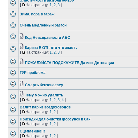
Эластичность разгона 60-100
[
На страницу:
1
,
2
,
3
]
Зима, пора в гараж
Очень медленный разгон
Код Неисправности АБС
Карина Е GTI - кто что знает .
[
На страницу:
1
,
2
,
3
]
ПОЖАЛУЙСТА ПОДСКАЖИТЕ-Датчик Детонации
ГУР проблема
Смерть бензонасасу
Тему можно удалить
[
На страницу:
1
,
2
,
3
,
4
]
Валит пар из воздуховодов
[
На страницу:
1
,
2
]
Присадки для очистки форсунок в бак
[
На страницу:
1
,
2
]
Сцепление!!!!
[
На страницу:
1
,
2
]