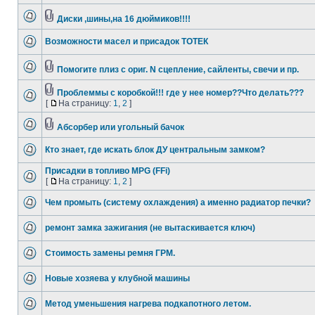
Диски ,шины,на 16 дюймиков!!!!
Возможности масел и присадок ТОТEК
Помогите плиз с ориг. N сцепление, сайленты, свечи и пр.
Проблеммы с коробкой!!! где у нее номер??Что делать???
[
На страницу:
1
,
2
]
Абсорбер или угольный бачок
Кто знает, где искать блок ДУ центральным замком?
Присадки в топливо MPG (FFi)
[
На страницу:
1
,
2
]
Чем промыть (систему охлаждения) а именно радиатор печки?
ремонт замка зажигания (не вытаскивается ключ)
Стоимость замены ремня ГРМ.
Новые хозяева у клубной машины
Метод уменьшения нагрева подкапотного летом.