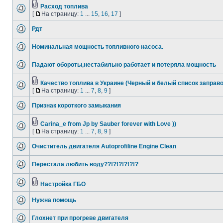
Расход топлива
[
На страницу:
1
...
15
,
16
,
17
]
Рдт
Номинальная мощность топливного насоса.
Падают обороты,нестабильно работает и потеряла мощность
Качество топлива в Украине (Черный и белый список заправо
[
На страницу:
1
...
7
,
8
,
9
]
Признак короткого замыкания
Carina_e from Jp by Sauber forever with Love ))
[
На страницу:
1
...
7
,
8
,
9
]
Очиститель двигателя Autoprofiline Engine Clean
Перестала любить воду??!?!?!?!?!?
Настройка ГБО
Нужна помощь
Глохнет при прогреве двигателя