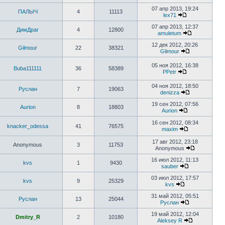
07 апр 2013, 19:24
ПАЛЫЧ
4
11113
lex71
07 апр 2013, 12:37
ДимДраг
4
12800
amuletum
12 дек 2012, 20:26
Gilmour
22
38321
Gilmour
05 ноя 2012, 16:38
Buba111111
36
58389
PPetr
04 ноя 2012, 18:50
Руслан
7
19063
denizza
19 сен 2012, 07:56
Aurion
8
18803
Aurion
16 сен 2012, 08:34
knacker_odessa
41
76575
maxim
17 авг 2012, 23:18
Anonymous
3
11753
Anonymous
16 июл 2012, 11:13
kvs
1
9430
sauber
03 июл 2012, 17:57
kvs
9
25329
kvs
31 май 2012, 05:51
Руслан
13
25044
Руслан
19 май 2012, 12:04
Dmitry_R
2
10180
Aleksey R