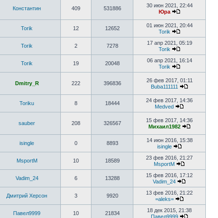
30 июн 2021, 22:44
Константин
409
531886
Юра
01 июн 2021, 20:44
Torik
12
12652
Torik
17 апр 2021, 05:19
Torik
2
7278
Torik
06 апр 2021, 16:14
Torik
19
20048
Torik
26 фев 2017, 01:11
Dmitry_R
222
396836
Buba111111
24 фев 2017, 14:36
Toriku
8
18444
Medved
15 фев 2017, 14:36
sauber
208
326567
Михаил1982
14 июн 2016, 15:38
isingle
0
8893
isingle
23 фев 2016, 21:27
MsportM
10
18589
MsportM
15 фев 2016, 17:12
Vadim_24
6
13288
Vadim_24
13 фев 2016, 21:22
Дмитрий Херсон
3
9920
=aleks=
18 дек 2015, 21:38
Павел9999
10
21834
Павел9999