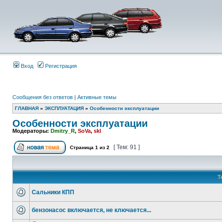
Вход
Регистрация
Сообщения без ответов
|
Активные темы
ГЛАВНАЯ
»
ЭКСПЛУАТАЦИЯ
»
Особенности эксплуатации
Особенности эксплуатации
Модераторы:
Dmitry_R
,
SoVa
,
skl
[ Тем: 91 ]
Страница
1
из
2
Т
Сальники КПП
бензонасос включается, не ключается...