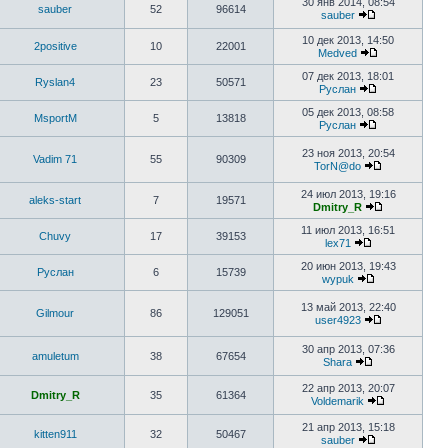
30 янв 2014, 08:54
sauber
52
96614
sauber
10 дек 2013, 14:50
2positive
10
22001
Medved
07 дек 2013, 18:01
Ryslan4
23
50571
Руслан
05 дек 2013, 08:58
MsportM
5
13818
Руслан
23 ноя 2013, 20:54
Vadim 71
55
90309
TorN@do
24 июл 2013, 19:16
aleks-start
7
19571
Dmitry_R
11 июл 2013, 16:51
Chuvy
17
39153
lex71
20 июн 2013, 19:43
Руслан
6
15739
wypuk
13 май 2013, 22:40
Gilmour
86
129051
user4923
30 апр 2013, 07:36
amuletum
38
67654
Shara
22 апр 2013, 20:07
Dmitry_R
35
61364
Voldemarik
21 апр 2013, 15:18
kitten911
32
50467
sauber