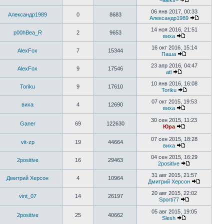
=aleks=
06 янв 2017, 00:33
Александр1989
0
8683
Александр1989
14 ноя 2016, 21:51
p00hBea_R
2
9653
виха
16 окт 2016, 15:14
AlexFox
7
15344
Паша
23 апр 2016, 04:47
AlexFox
9
17546
atl
10 янв 2016, 16:08
Toriku
9
17610
Toriku
07 окт 2015, 19:53
виха
4
12690
виха
30 сен 2015, 11:23
Ganer
69
122630
Юра
07 сен 2015, 18:28
vit-zp
19
44664
виха
04 сен 2015, 16:29
2positive
16
29463
2positive
31 авг 2015, 21:57
Дмитрий Херсон
4
10964
Дмитрий Херсон
20 авг 2015, 22:02
vint_07
14
26197
Sporti77
05 авг 2015, 19:05
2positive
25
40662
Slesh