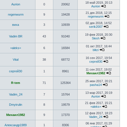
18 май 2019, 20:13
Aurion
0
20062
Aurion
21 дек 2018, 12:15
regenwurm
9
19428
regenwurm
02 дек 2018, 14:52
виха
3
10939
serik2007
19 фев 2018, 20:30
Vadim BR
43
91040
Slesh
01 окт 2017, 16:44
=aleks=
6
16584
blitzi
16 сен 2017, 19:54
Vital
38
68772
сергей30
11 сен 2017, 19:02
сергей30
1
8961
Михаил1982
25 июн 2017, 20:21
R-tem
71
125364
pasha14
13 мар 2017, 20:19
Vadim_24
7
15764
Aurion
21 фев 2017, 15:21
Dmytrulin
8
19579
=aleks=
12 фев 2017, 18:23
Михаил1982
9
17370
Vadim_24
06 янв 2017, 01:29
Александр1989
1
8306