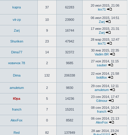
20 июл 2015, 21:06
kapra
37
62283
lex71
06 июл 2015, 14:51
vit-zp
10
23900
Zarj
17 июн 2015, 21:31
Zarj
9
16744
Zarj
28 мар 2015, 12:47
Shuriken
23
47942
lex71
30 янв 2015, 22:35
Dima77
14
32372
Vadim BR
27 ноя 2014, 11:15
новичок 78
2
9685
sauber
22 ноя 2014, 21:58
Dima
132
206338
boldfox
29 сен 2014, 12:11
amuletum
2
9830
amuletum
23 сен 2014, 17:47
Юра
5
14236
Gilmour
08 сен 2014, 10:24
franch
7
15201
franch
06 сен 2014, 21:13
AlexFox
0
8582
AlexFox
28 авг 2014, 23:24
Red
82
137849
Buba111111