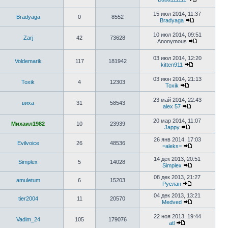
15 июл 2014, 11:37
Bradyaga
0
8552
Bradyaga
10 июл 2014, 09:51
Zarj
42
73628
Anonymous
03 июл 2014, 12:20
Voldemarik
117
181942
kitten911
03 июн 2014, 21:13
Toxik
4
12303
Toxik
23 май 2014, 22:43
виха
31
58543
alex 57
20 мар 2014, 11:07
Михаил1982
10
23939
Jappy
26 янв 2014, 17:03
Evilvoice
26
48536
=aleks=
14 дек 2013, 20:51
Simplex
5
14028
Simplex
08 дек 2013, 21:27
amuletum
6
15203
Руслан
04 дек 2013, 13:21
tier2004
11
20570
Medved
22 ноя 2013, 19:44
Vadim_24
105
179076
atl