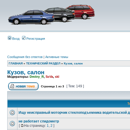
Вход
Регистрация
Сообщения без ответов
|
Активные темы
ГЛАВНАЯ
»
ТЕХНИЧЕСКИЙ РАЗДЕЛ
»
Кузов, салон
Кузов, салон
Модераторы:
Dmitry_R
,
SoVa
,
skl
[ Тем: 149 ]
Страница
1
из
3
Т
Ищу неисправный моторчик стеклоподъемника водительской 
не работает спидометр
[
На страницу:
1
,
2
]