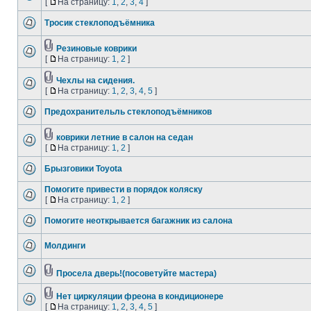
[
На страницу:
1
,
2
,
3
,
4
]
Тросик стеклоподъёмника
Резиновые коврики
[
На страницу:
1
,
2
]
Чехлы на сидения.
[
На страницу:
1
,
2
,
3
,
4
,
5
]
Предохранительль стеклоподъёмников
коврики летние в салон на седан
[
На страницу:
1
,
2
]
Брызговики Toyota
Помогите привести в порядок коляску
[
На страницу:
1
,
2
]
Помогите неоткрывается багажник из салона
Молдинги
Просела дверь!(посоветуйте мастера)
Нет циркуляции фреона в кондиционере
[
На страницу:
1
,
2
,
3
,
4
,
5
]