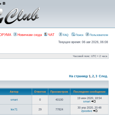
ь в
ФОРУМА
Новичкам сюда
ЧАТ
FAQ
Поиск
Пользователи
Текущее время: 06 авг 2026, 06:08
Часовой пояс: UTC + 2 часа
На страницу
1
,
2
,
3
След.
Автор
Ответов
Просмотров
Последнее сообщение
19 июн 2020, 18:54
smart
0
40100
smart
30 апр 2020, 20:48
lex71
29
77824
2positive