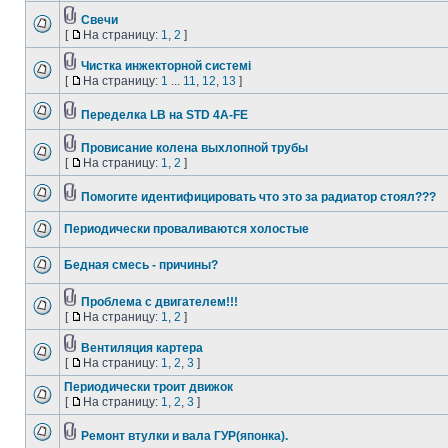
Свечи
[
На страницу:
1
,
2
]
Чистка инжекторной системі
[
На страницу:
1
...
11
,
12
,
13
]
Переделка LB на STD 4A-FE
Провисание колена выхлопной трубы
[
На страницу:
1
,
2
]
Помогите идентифицировать что это за радиатор стоял???
Периодически проваливаются холостые
Бедная смесь - причины?
Проблема с двигателем!!!
[
На страницу:
1
,
2
]
Вентиляция картера
[
На страницу:
1
,
2
,
3
]
Периодически троит движок
[
На страницу:
1
,
2
,
3
]
Ремонт втулки и вала ГУР(японка).