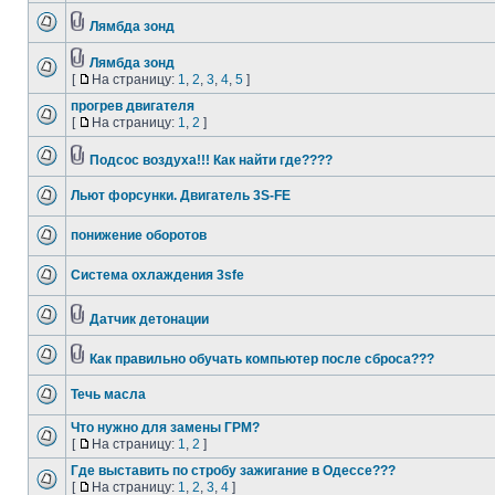
Лямбда зонд
Лямбда зонд
[
На страницу:
1
,
2
,
3
,
4
,
5
]
прогрев двигателя
[
На страницу:
1
,
2
]
Подсос воздуха!!! Как найти где????
Льют форсунки. Двигатель 3S-FE
понижение оборотов
Система охлаждения 3sfe
Датчик детонации
Как правильно обучать компьютер после сброса???
Течь масла
Что нужно для замены ГРМ?
[
На страницу:
1
,
2
]
Где выставить по стробу зажигание в Одессе???
[
На страницу:
1
,
2
,
3
,
4
]