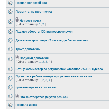
Пропал холостой ход
Помогите, не греет печка
Не греет печка
[
На страницу:
1
,
2
]
Падают обороты ХХ при повороте руля
Двигатель троит через 2 часа езды без остановки
Троит двигатель
Подушки двигателя
[
На страницу:
1
,
2
,
3
,
4
]
Есть у кого мастер по регулировке клапанов 7A-FE? Одесса
Провалы в работе мотора при резком нажатии на газ
[
На страницу:
1
,
2
,
3
,
4
]
провалы при нажатии на газ
Что за отверстие (внутри резьба)
Пропала искра