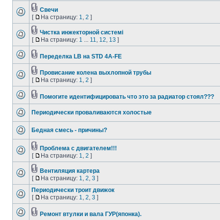
Свечи
[
На страницу:
1
,
2
]
Чистка инжекторной системі
[
На страницу:
1
...
11
,
12
,
13
]
Переделка LB на STD 4A-FE
Провисание колена выхлопной трубы
[
На страницу:
1
,
2
]
Помогите идентифицировать что это за радиатор стоял???
Периодически проваливаются холостые
Бедная смесь - причины?
Проблема с двигателем!!!
[
На страницу:
1
,
2
]
Вентиляция картера
[
На страницу:
1
,
2
,
3
]
Периодически троит движок
[
На страницу:
1
,
2
,
3
]
Ремонт втулки и вала ГУР(японка).