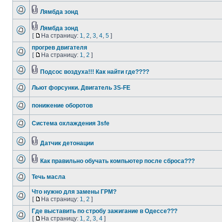
Лямбда зонд
Лямбда зонд
[
На страницу:
1
,
2
,
3
,
4
,
5
]
прогрев двигателя
[
На страницу:
1
,
2
]
Подсос воздуха!!! Как найти где????
Льют форсунки. Двигатель 3S-FE
понижение оборотов
Система охлаждения 3sfe
Датчик детонации
Как правильно обучать компьютер после сброса???
Течь масла
Что нужно для замены ГРМ?
[
На страницу:
1
,
2
]
Где выставить по стробу зажигание в Одессе???
[
На страницу:
1
,
2
,
3
,
4
]