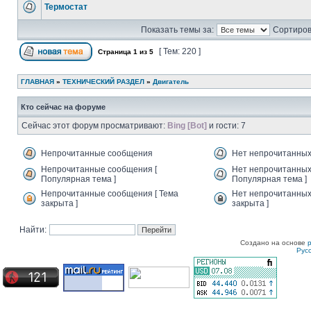
Термостат
Показать темы за:
Сортиров
[ Тем: 220 ]
Страница
1
из
5
ГЛАВНАЯ
»
ТЕХНИЧЕСКИЙ РАЗДЕЛ
»
Двигатель
Кто сейчас на форуме
Сейчас этот форум просматривают:
Bing [Bot]
и гости: 7
Непрочитанные сообщения
Нет непрочитанны
Непрочитанные сообщения [
Нет непрочитанных
Популярная тема ]
Популярная тема ]
Непрочитанные сообщения [ Тема
Нет непрочитанных
закрыта ]
закрыта ]
Найти:
Создано на основе
Рус