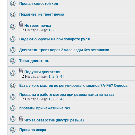
Пропал холостой ход
Помогите, не греет печка
Не греет печка
[
На страницу:
1
,
2
]
Падают обороты ХХ при повороте руля
Двигатель троит через 2 часа езды без остановки
Троит двигатель
Подушки двигателя
[
На страницу:
1
,
2
,
3
,
4
]
Есть у кого мастер по регулировке клапанов 7A-FE? Одесса
Провалы в работе мотора при резком нажатии на газ
[
На страницу:
1
,
2
,
3
,
4
]
провалы при нажатии на газ
Что за отверстие (внутри резьба)
Пропала искра