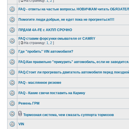
[
На страницу:
1
,
2
]
FAQ - ответы на частые вопросы. НОВИЧКАМ читать ОБЯЗАТЕ
Помогите люди добрые, не едет пока не прогрееться!!!!
ПРДАМ 4А-FE c AKПП СРОЧНО
FAQ ставим форсунки омывателя от CAMRY
[
На страницу:
1
,
2
]
Где "пробить" VIN автомобиля?
FAQ.Как правильно "прикурить" автомобиль, если не заводится
FAQ.Стоит ли прогревать двигатель автомобиля перед поездко
FAQ - маслянное резюме
FAQ - Какие свечи поставить на Карину
Ремень ГРМ
Тормозная система, чем смазать суппорта тормозов
VIN