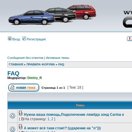
Вход
Регистрация
Сообщения без ответов
|
Активные темы
ГЛАВНАЯ
»
ПРАВИЛА ФОРУМА
»
FAQ
FAQ
Модератор:
Dmitry_R
[ Тем: 18 ]
Страница
1
из
1
Темы
Нужна ваша помощь,Подключение лямбда зонд Carina e
[
На страницу:
1
,
2
]
А может всё таки стоит? (ударение на "о")))