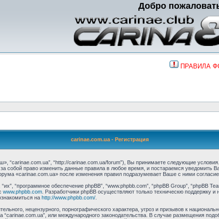
Добро пожаловат
ПРАВИЛА 
carinae.com.ua - Регистрация
», “carinae.com.ua”, “http://carinae.com.ua/forum”), Вы принимаете следующие услови
м за собой право изменить данные правила в любое время, и постараемся уведомить 
орума «carinae.com.ua» после изменения правил подразумевает Ваше с ними согласие
их”, “программное обеспечение phpBB”, “www.phpbb.com”, “phpBB Group”, “phpBB Tea
с
www.phpbb.com
. Разработчики phpBB осуществляют только техническю поддержку и 
ознакомиться на
http://www.phpbb.com/
.
ельного, нецензурного, порнографического характера, угроз и призывов к националь
ма “carinae.com.ua”, или международного законодательства. В случае размещения п