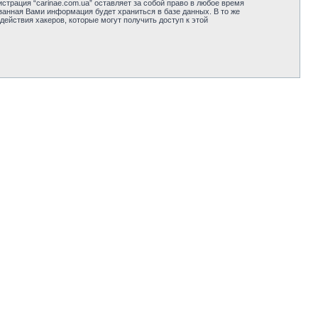
страция “carinae.com.ua” оставляет за собой право в любое время
занная Вами информация будет храниться в базе данных. В то же
действия хакеров, которые могут получить доступ к этой