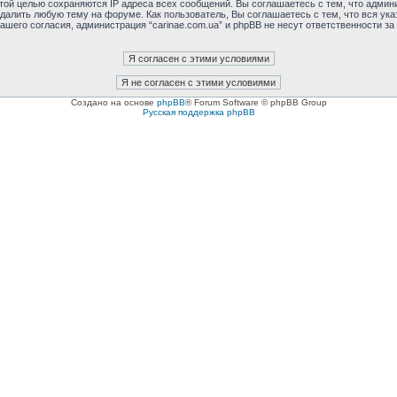
этой целью сохраняются IP адреса всех сообщений. Вы соглашаетесь с тем, что админи
далить любую тему на форуме. Как пользователь, Вы соглашаетесь с тем, что вся ука
шего согласия, администрация “carinae.com.ua” и phpBB не несут ответственности за 
Создано на основе
phpBB
® Forum Software © phpBB Group
Русская поддержка phpBB