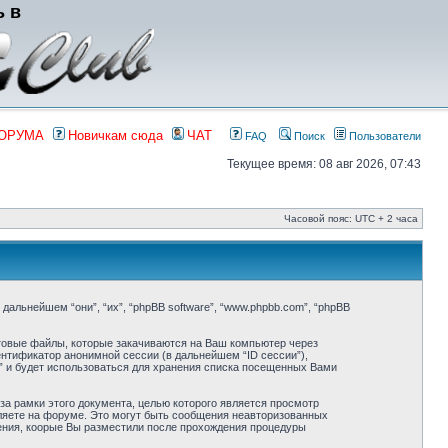
ь в
ФОРУМА
Новичкам сюда
ЧАТ
FAQ
Поиск
Пользователи
Текущее время: 08 авг 2026, 07:43
Часовой пояс: UTC + 2 часа
в дальнейшем “они”, “их”, “phpBB software”, “www.phpbb.com”, “phpBB
стовые файлы, которые закачиваются на Ваш компьютер через
ентификатор анонимной сессии (в дальнейшем “ID сессии”),
” и будет использоваться для хранения списка посещенных Вами
за рамки этого документа, целью которого является просмотр
яете на форуме. Это могут быть сообщения неавторизованных
щения, коорые Вы разместили после прохождения процедуры