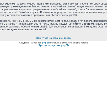
ируемое имя (в дальнейшем “Ваше имя пользователя”), личный пароль, который ввод
формация, размещенная на Вашем аккаунте на “carinae.com.ua” защищена в соответст
апрашиваемая при регистрации аккаунта на “carinae.com.ua”, кроме Вашего имени по
rinae.com.ua”. В любом случае, Вы можете определить перечень информации, которая 
енерируются и рассылаются программным обеспечением phpBB.
 hash). Тем не менее, мы не рекомендуем Вам использовать этот пароль при регистр
е его в тайне и ни при каких обстоятельствах не предоставляйте его третьим лицам. Е
ен программным обеспечением phpBB. Для восстановления пароля Вам нужно будет вве
го аккаунта и вышлет его на e-mail.
Вернуться на страницу входа
Создано на основе
phpBB
® Forum Software © phpBB Group
Русская поддержка phpBB