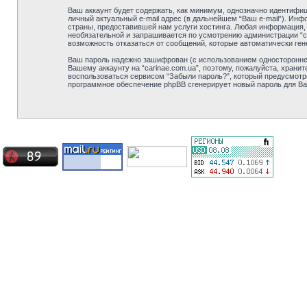
Ваш аккаунт будет содержать, как минимум, однозначно идентифиц
личный актуальный e-mail адрес (в дальнейшем “Ваш e-mail”). Ин
страны, предоставившей нам услуги хостинга. Любая информация, з
необязательной и запрашивается по усмотрению администрации “ca
возможность отказаться от сообщений, которые автоматически г
Ваш пароль надежно зашифрован (с использованием одностороннего
Вашему аккаунту на “carinae.com.ua”, поэтому, пожалуйста, хранит
воспользоваться сервисом “Забыли пароль?”, который предусмотр
программное обеспечение phpBB сгенерирует новый пароль для Ваше