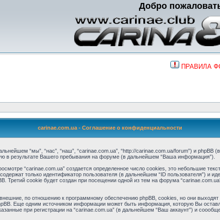
Добро пожаловат
ПРАВИЛА 
carinae.com.ua - Соглашение о конфиденциальности
ьнейшем “мы”, “нас”, “наш”, “carinae.com.ua”, “http://carinae.com.ua/forum”) и phpBB (
ую в результате Вашего пребывания на форуме (в дальнейшем “Ваша информация”).
смотре “carinae.com.ua” создается определенное число cookies, это небольшие тек
содержат только идентификатор пользователя (в дальнейшем “ID пользователя”) и ид
 Третий cookie будет создан при посещении одной из тем на форума “carinae.com.ua
 внешние, по отношению к программному обеспечению phpBB, cookies, но они выходят 
pBB. Еще одним источником информации может быть информация, которую Вы оставл
азанные при регистрации на “carinae.com.ua” (в дальнейшем “Ваш аккаунт”) и соооб