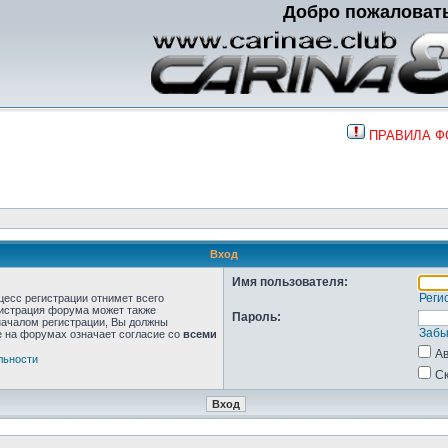
Добро пожаловат
ПРАВИЛА 
Вход
Имя пользователя:
Реги
цесс регистрации отнимет всего
нистрация форума может также
Пароль:
началом регистрации, Вы должны
Забы
е на форумах означает согласие со
всеми
Ав
льности
Ск