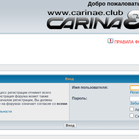
Добро пожаловат
ПРАВИЛА 
Вход
Имя пользователя:
Реги
цесс регистрации отнимет всего
нистрация форума может также
Пароль:
началом регистрации, Вы должны
Забы
е на форумах означает согласие со
всеми
Ав
льности
Ск