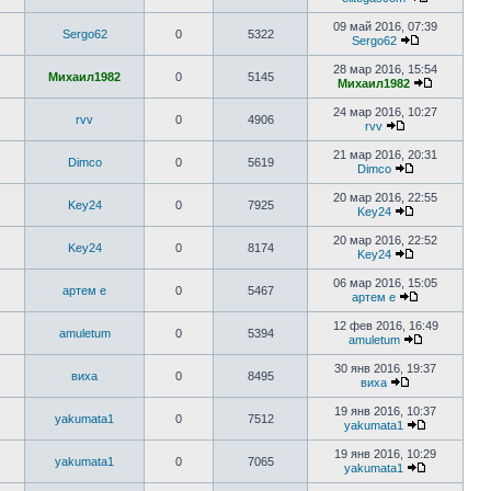
09 май 2016, 07:39
Sergo62
0
5322
Sergo62
28 мар 2016, 15:54
Михаил1982
0
5145
Михаил1982
24 мар 2016, 10:27
rvv
0
4906
rvv
21 мар 2016, 20:31
Dimco
0
5619
Dimco
20 мар 2016, 22:55
Key24
0
7925
Key24
20 мар 2016, 22:52
Key24
0
8174
Key24
06 мар 2016, 15:05
артем е
0
5467
артем е
12 фев 2016, 16:49
amuletum
0
5394
amuletum
30 янв 2016, 19:37
виха
0
8495
виха
19 янв 2016, 10:37
yakumata1
0
7512
yakumata1
19 янв 2016, 10:29
yakumata1
0
7065
yakumata1