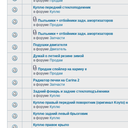
в форуме
Продам
Куплю передний стеклоподемник
в форуме
Куплю
Пыльники + отбойники задн. амортизаторов
в форуме
Продам
Пыльники + отбойники задн. амортизаторов
в форуме
Запчасти
Подушки двигателя
в форуме
Двигатель
Думай о летней резине зимой
в форуме
Продам
Продам спойлер на карину е
в форуме
Продам
Радиатор печки на Carina 2
в форуме
Запчасти
Задний фонарь и задние стеклоподъёмники
в форуме
Куплю
Куплю правый передний поворотник (оригинал Koyto) н
в форуме
Куплю
Куплю задний левый брызговик
в форуме
Куплю
Куплю правое крыло