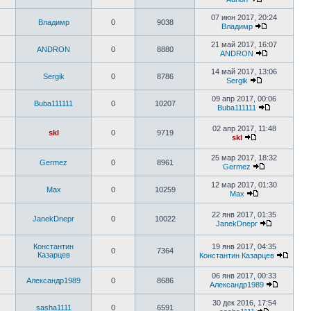
07 июн 2017, 20:24
Владимр
0
9038
Владимр
21 май 2017, 16:07
ANDRON
0
8880
ANDRON
14 май 2017, 13:06
Sergik
0
8786
Sergik
09 апр 2017, 00:06
Buba111111
0
10207
Buba111111
02 апр 2017, 11:48
skl
0
9719
skl
25 мар 2017, 18:32
Germez
0
8961
Germez
12 мар 2017, 01:30
Max
0
10259
Max
22 янв 2017, 01:35
JanekDnepr
0
10022
JanekDnepr
Константин
19 янв 2017, 04:35
0
7364
Казарцев
Константин Казарцев
06 янв 2017, 00:33
Александр1989
0
8686
Александр1989
30 дек 2016, 17:54
sasha1111
0
6591