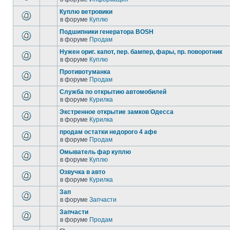
Куплю ветровики
в форуме
Куплю
Подшипники генератора BOSH
в форуме
Продам
Нужен ориг. капот, пер. бампер, фары, пр. поворотник
в форуме
Куплю
Противотуманка
в форуме
Продам
Служба по открытию автомобилей
в форуме
Курилка
Экстренное открытие замков Одесса
в форуме
Курилка
продам остатки недорого 4 афе
в форуме
Продам
Омыватель фар куплю
в форуме
Куплю
Озвучка в авто
в форуме
Курилка
Зап
в форуме
Запчасти
Запчасти
в форуме
Продам