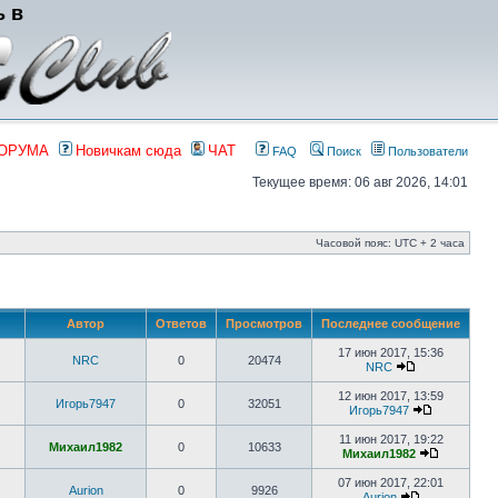
ь в
ФОРУМА
Новичкам сюда
ЧАТ
FAQ
Поиск
Пользователи
Текущее время: 06 авг 2026, 14:01
Часовой пояс: UTC + 2 часа
Автор
Ответов
Просмотров
Последнее сообщение
17 июн 2017, 15:36
NRC
0
20474
NRC
12 июн 2017, 13:59
Игорь7947
0
32051
Игорь7947
11 июн 2017, 19:22
Михаил1982
0
10633
Михаил1982
07 июн 2017, 22:01
Aurion
0
9926
Aurion