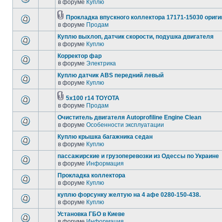
в форуме
Куплю
Прокладка впускного коллектора 17171-15030 ориг
в форуме
Продам
Куплю выхлоп, датчик скорости, подушка двигателя
в форуме
Куплю
Корректор фар
в форуме
Электрика
Куплю датчик ABS передний левый
в форуме
Куплю
5x100 r14 TOYOTA
в форуме
Продам
Очиститель двигателя Autoprofiline Engine Clean
в форуме
Особенности эксплуатации
Куплю крышка багажника седан
в форуме
Куплю
пассажирские и грузоперевозки из Одессы по Украине
в форуме
Информация
Прокладка коллектора
в форуме
Куплю
куплю форсунку желтую на 4 афе 0280-150-438.
в форуме
Куплю
Установка ГБО в Киеве
в форуме
Информация