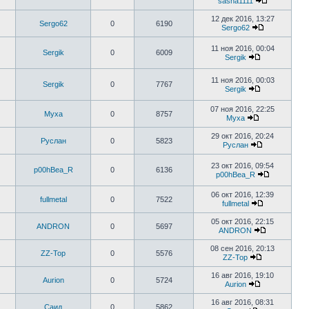
sasha1111
12 дек 2016, 13:27
Sergo62
0
6190
Sergo62
11 ноя 2016, 00:04
Sergik
0
6009
Sergik
11 ноя 2016, 00:03
Sergik
0
7767
Sergik
07 ноя 2016, 22:25
Муха
0
8757
Муха
29 окт 2016, 20:24
Руслан
0
5823
Руслан
23 окт 2016, 09:54
p00hBea_R
0
6136
p00hBea_R
06 окт 2016, 12:39
fullmetal
0
7522
fullmetal
05 окт 2016, 22:15
ANDRON
0
5697
ANDRON
08 сен 2016, 20:13
ZZ-Top
0
5576
ZZ-Top
16 авг 2016, 19:10
Aurion
0
5724
Aurion
16 авг 2016, 08:31
Саид
0
5862