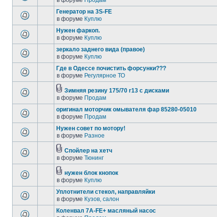
в форуме
Продам
Генератор на 3S-FE
в форуме
Куплю
Нужен фаркоп.
в форуме
Куплю
зеркало заднего вида (правое)
в форуме
Куплю
Где в Одессе почистить форсунки???
в форуме
Регулярное ТО
Зимняя резину 175/70 r13 с дисками
в форуме
Продам
оригинал моторчик омывателя фар 85280-05010
в форуме
Продам
Нужен совет по мотору!
в форуме
Разное
Спойлер на хетч
в форуме
Тюнинг
нужен блок кнопок
в форуме
Куплю
Уплотнители стекол, направляйки
в форуме
Кузов, салон
Коленвал 7А-FE+ масляный насос