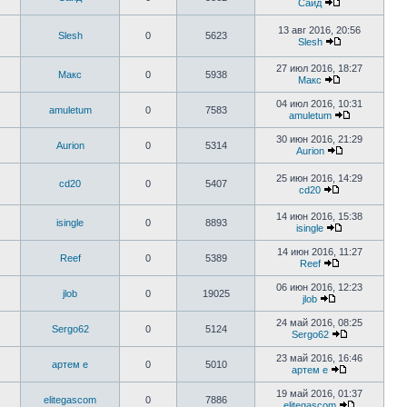
Саид
13 авг 2016, 20:56
Slesh
0
5623
Slesh
27 июл 2016, 18:27
Макс
0
5938
Макс
04 июл 2016, 10:31
amuletum
0
7583
amuletum
30 июн 2016, 21:29
Aurion
0
5314
Aurion
25 июн 2016, 14:29
cd20
0
5407
cd20
14 июн 2016, 15:38
isingle
0
8893
isingle
14 июн 2016, 11:27
Reef
0
5389
Reef
06 июн 2016, 12:23
jlob
0
19025
jlob
24 май 2016, 08:25
Sergo62
0
5124
Sergo62
23 май 2016, 16:46
артем е
0
5010
артем е
19 май 2016, 01:37
elitegascom
0
7886
elitegascom